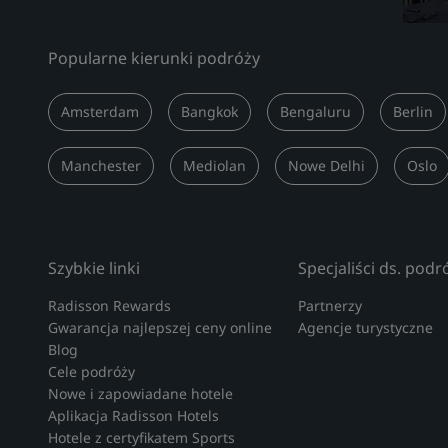
Popularne kierunki podróży
Amsterdam
Bangkok
Bengaluru
Berlin
Manchester
Mediolan
Nowe Delhi
Oslo
Szybkie linki
Specjaliści ds. podr
Radisson Rewards
Partnerzy
Gwarancja najlepszej ceny online
Agencje turystyczne
Blog
Cele podróży
Nowe i zapowiadane hotele
Aplikacja Radisson Hotels
Hotele z certyfikatem Sports