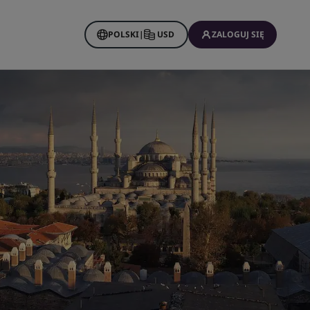
POLSKI
|
USD
ZALOGUJ SIĘ
Rewards
wacje