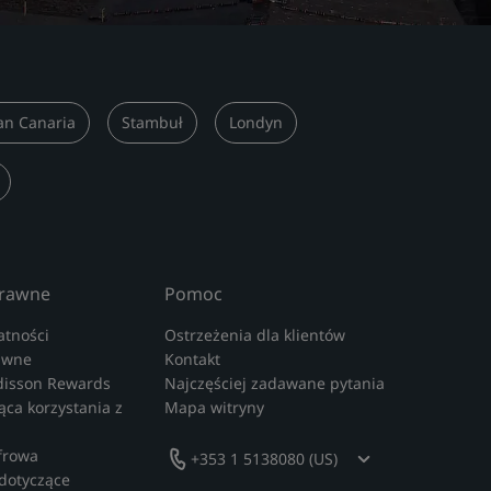
an Canaria
Stambuł
Londyn
prawne
Pomoc
tności
Ostrzeżenia dla klientów
awne
Kontakt
disson Rewards
Najczęściej zadawane pytania
ca korzystania z
Mapa witryny
frowa
+353 1 5138080 (US)
dotyczące