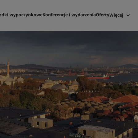
odki wypoczynkowe
Konferencje i wydarzenia
Oferty
Więcej
Radisson 
Moje rezer