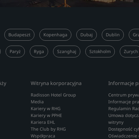
Budapeszt
Kopenhaga
Dubaj
Dublin
Gr
Paryż
Ryga
Szanghaj
Sztokholm
Zurych
óży
Witryna korporacyjna
Informacje 
Radisson Hotel Group
Centrum prywa
Media
Informacje pr
Kariery w RHG
Regulamin Ra
Kariery w PPHE
Umowa dotyczą
Kariera EHL
witryny
The Club by RHG
Dostępność cy
Współpraca
Oświadczenie 