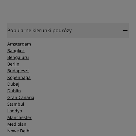
Popularne kierunki podróży
Amsterdam
Bangkok
Bengaluru
Berlin
Budapeszt
Kopenhaga
Dubaj
Dublin
Gran Canaria
Stambuł
Londyn
Manchester
Mediolan
Nowe Delhi