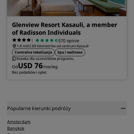
Glenview Resort Kasauli, a member
of Radisson Individuals
|
570 opinie
1.8 mil/2.89 kilometrów od centrum Kasauli
Centralna lokalizacja
Spa i wellness
Stawka dla uczestników programu
USD 76
Od
/nocleg
Bez podatków i opłat
Popularne kierunki podróży
Amsterdam
Bangkok