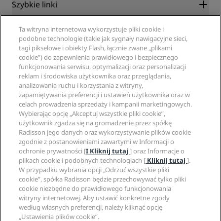
Szybkie linki
Radisson Rewards
Specjaliści ds. podróży
Ta witryna internetowa wykorzystuje pliki cookie i
Gwarancja najlepszej ceny online
podobne technologie (takie jak sygnały nawigacyjne sieci,
Blog
tagi pikselowe i obiekty Flash, łącznie zwane „plikami
Partnerzy
Witryna korporacyjna
cookie”) do zapewnienia prawidłowego i bezpiecznego
Cele podróży
Agencje turystyczne
funkcjonowania serwisu, optymalizacji oraz personalizacji
Nowe i zapowiadane hotele
Radisson Hotel Group
Informacje prawne
reklam i środowiska użytkownika oraz przeglądania,
Aplikacja Radisson Hotels
Media
analizowania ruchu i korzystania z witryny,
Hotele z certyfikatem Sports Approved
zapamiętywania preferencji i ustawień użytkownika oraz w
Kariery w RHG
Centrum prywatności
Pomoc
Hotele przyjazne dla rodzin
celach prowadzenia sprzedaży i kampanii marketingowych.
Kariery w PPHE
Informacje prawne
Zdrowie i bezpieczeństwo
Wybierając opcję „Akceptuj wszystkie pliki cookie”,
Kariera EHL
Regulamin Radisson Rewards
Ostrzeżenia dla klientów
użytkownik zgadza się na gromadzenie przez spółkę
The Club by RHG
Media społecznościowe
Umowa dotycząca korzystania z witryny
Radisson jego danych oraz wykorzystywanie plików cookie
Kontakt
Współpraca
zgodnie z postanowieniami zawartymi w Informacji o
Dostępność cyfrowa
Najczęściej zadawane pytania
Marki Radisson Hotels
Odpowiedzialny biznes
ochronie prywatności [
I Kliknij tutaj
] oraz Informacje o
Oświadczenie dotyczące współczesnego niewolnictwa
Mapa witryny
plikach cookie i podobnych technologiach [
Kliknij tutaj
].
Zaopatrzenie
W przypadku wybrania opcji „Odrzuć wszystkie pliki
cookie”, spółka Radisson będzie przechowywać tylko pliki
cookie niezbędne do prawidłowego funkcjonowania
witryny internetowej. Aby ustawić konkretne zgody
według własnych preferencji, należy kliknąć opcję
„Ustawienia plików cookie”.