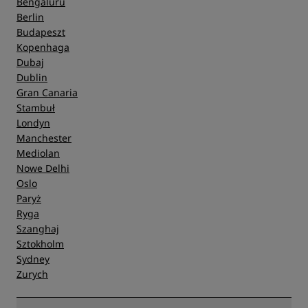
Bengaluru
Berlin
Budapeszt
Kopenhaga
Dubaj
Dublin
Gran Canaria
Stambuł
Londyn
Manchester
Mediolan
Nowe Delhi
Oslo
Paryż
Ryga
Szanghaj
Sztokholm
Sydney
Zurych