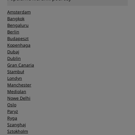
Amsterdam
Bangkok
Bengaluru
Berlin
Budapeszt
Kopenhaga
Dubaj
Dublin
Gran Canaria
Stambuł
Londyn
Manchester
Mediolan
Nowe Delhi
Oslo
Paryż
Ryga
Szanghaj
Sztokholm