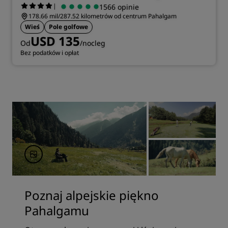
|
1566 opinie
178.66 mil/287.52 kilometrów od centrum Pahalgam
Wieś
Pole golfowe
USD 135
Od
/nocleg
Bez podatków i opłat
Poznaj alpejskie piękno
Pahalgamu