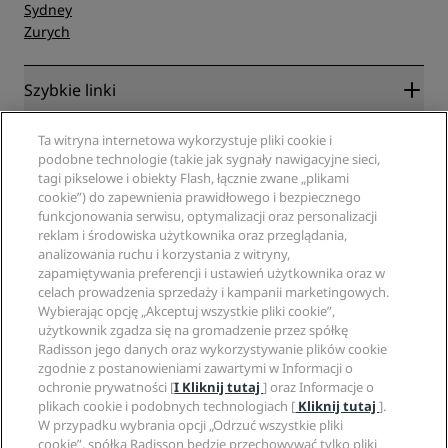
Sydney
Zurych
Szybkie linki
Radisson Rewards
Specjaliści ds. podróży
Ta witryna internetowa wykorzystuje pliki cookie i
Gwarancja najlepszej ceny online
podobne technologie (takie jak sygnały nawigacyjne sieci,
tagi pikselowe i obiekty Flash, łącznie zwane „plikami
Blog
Partnerzy
Witryna korporacyjna
cookie”) do zapewnienia prawidłowego i bezpiecznego
Cele podróży
Agencje turystyczne
funkcjonowania serwisu, optymalizacji oraz personalizacji
Nowe i zapowiadane hotele
Radisson Hotel Group
reklam i środowiska użytkownika oraz przeglądania,
Informacje prawne
Aplikacja Radisson Hotels
analizowania ruchu i korzystania z witryny,
Media
Hotele z certyfikatem Sports Approved
zapamiętywania preferencji i ustawień użytkownika oraz w
Kariery w RHG
Centrum prywatności
Pomoc
Hotele przyjazne dla rodzin
celach prowadzenia sprzedaży i kampanii marketingowych.
Kariery w PPHE
Informacje prawne
Zdrowie i bezpieczeństwo
Wybierając opcję „Akceptuj wszystkie pliki cookie”,
Kariera EHL
Regulamin Radisson Rewards
użytkownik zgadza się na gromadzenie przez spółkę
Ostrzeżenia dla klientów
The Club by RHG
Media społecznościowe
Umowa dotycząca korzystania z witryny
Radisson jego danych oraz wykorzystywanie plików cookie
Kontakt
Współpraca
zgodnie z postanowieniami zawartymi w Informacji o
Dostępność cyfrowa
Najczęściej zadawane pytania
Marki Radisson Hotels
Odpowiedzialny biznes
ochronie prywatności [
I Kliknij tutaj
] oraz Informacje o
Oświadczenie dotyczące współczesnego niewolnictwa
Mapa witryny
plikach cookie i podobnych technologiach [
Kliknij tutaj
].
Zaopatrzenie
W przypadku wybrania opcji „Odrzuć wszystkie pliki
cookie”, spółka Radisson będzie przechowywać tylko pliki