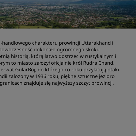
Lokale na wesele
Zrównoważone pobyty
darzeń
Pobyty drużyn sportowych
Podróżnik biznesowy
handlowego charakteru prowincji Uttarakhand i
Hotele w centrum miasta
ję i nowoczesność dokonało ogromnego skoku
Zapraszamy na nasz blog
etnią historią, którą łatwo dostrzec w rustykalnym i
rym to miasto założył oficjalnie król Rudra Chand.
zerwat GularBoj, do którego co roku przylatują ptaki
Radisson Rewards
dii założony w 1936 roku, piękne sztuczne jezioro
granicach znajduje się najwyższy szczyt prowincji,
Odkryj program Radisson
Rewards
Korzyści
Jak wykorzystać punkty
Jak zdobywać punkty
Bookers and Planners