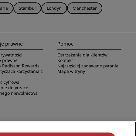
aria
Stambuł
Londyn
Manchester
je prawne
Pomoc
rywatności
Ostrzeżenia dla klientów
e prawne
Kontakt
 Radisson Rewards
Najczęściej zadawane pytania
ycząca korzystania z
Mapa witryny
ć cyfrowa
nie dotyczące
nego niewolnictwa