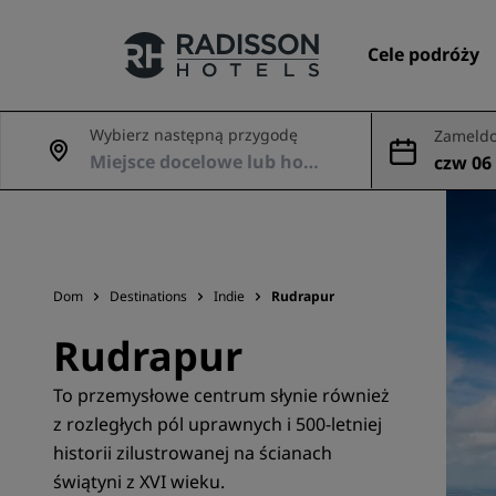
Cele podróży
Wybierz następną przygodę
Zameldo
dowani
czw 06 
Nasze marki
Marki Radisson Hotels
Dom
Destinations
Indie
Rudrapur
Rudrapur
To przemysłowe centrum słynie również
z rozległych pól uprawnych i 500-letniej
historii zilustrowanej na ścianach
świątyni z XVI wieku.