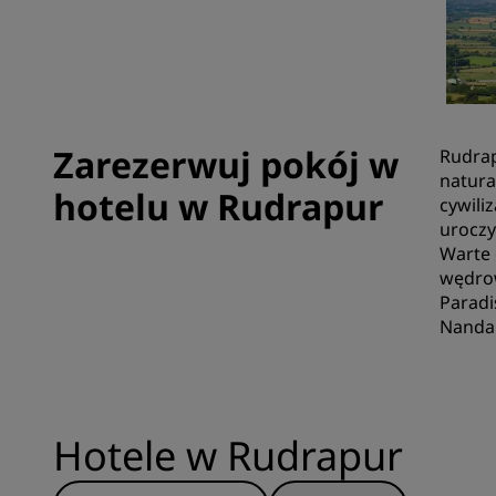
Marki stowarzyszone w Chinach
Zarezerwuj pokój w
Rudrap
natura
hotelu w Rudrapur
cywili
uroczy
Warte 
wędrow
Paradi
Nanda 
Hotele w Rudrapur