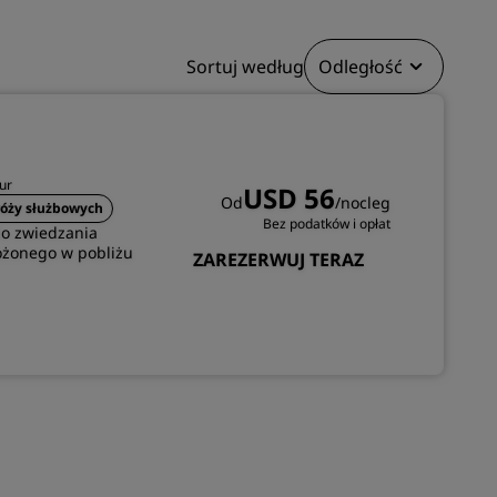
DOŁĄCZ
Sortuj według
Odległość
ur
USD 56
Od
/nocleg
róży służbowych
Bez podatków i opłat
do zwiedzania
ożonego w pobliżu
ZAREZERWUJ TERAZ