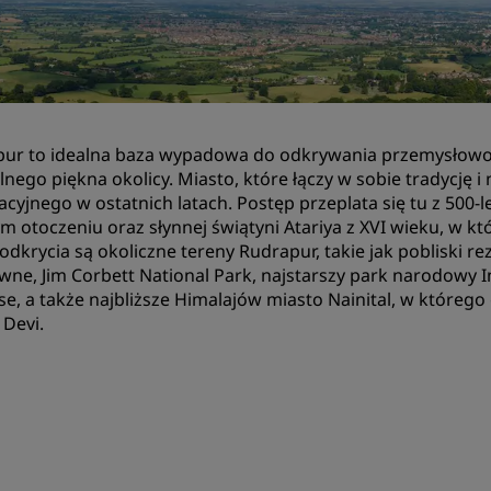
Zarezerwuj miejsce
Poprosić o wycenę
Miejsca na organizację wy
Rozwiązania branżowe
ur to idealna baza wypadowa do odkrywania przemysłowo-
lnego piękna okolicy. Miasto, które łączy w sobie tradyc
Szukaj lotów
zacyjnego w ostatnich latach. Postęp przeplata się tu z 500-l
m otoczeniu oraz słynnej świątyni Atariya z XVI wieku, w któ
Szukaj lotów
odkrycia są okoliczne tereny Rudrapur, takie jak pobliski re
ne, Jim Corbett National Park, najstarszy park narodowy In
Gastronomia
se, a także najbliższe Himalajów miasto Nainital, w którego 
Devi.
Wyszukiwanie restauracji
Usługi cyfrowe
Aplikacja Radisson Hotels