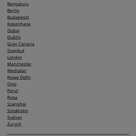
Bengaluru
Berlin
Budapeszt
Kopenhaga
Dubaj
Dublin
Gran Canaria
Stambuł
Londyn
Manchester
Mediolan
Nowe Delhi
Oslo
Paryż
Ryga
Szanghaj
Sztokholm
Sydney
Zurych