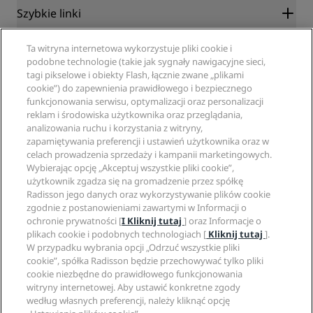
Szybkie linki
Radisson Rewards
Specjaliści ds. podróży
Ta witryna internetowa wykorzystuje pliki cookie i
Gwarancja najlepszej ceny online
podobne technologie (takie jak sygnały nawigacyjne sieci,
Blog
tagi pikselowe i obiekty Flash, łącznie zwane „plikami
Partnerzy
Witryna korporacyjna
cookie”) do zapewnienia prawidłowego i bezpiecznego
Cele podróży
Agencje turystyczne
funkcjonowania serwisu, optymalizacji oraz personalizacji
Nowe i zapowiadane hotele
Radisson Hotel Group
Informacje prawne
reklam i środowiska użytkownika oraz przeglądania,
Aplikacja Radisson Hotels
Media
analizowania ruchu i korzystania z witryny,
Hotele z certyfikatem Sports Approved
zapamiętywania preferencji i ustawień użytkownika oraz w
Kariery w RHG
Centrum prywatności
Pomoc
Hotele przyjazne dla rodzin
celach prowadzenia sprzedaży i kampanii marketingowych.
Kariery w PPHE
Informacje prawne
Zdrowie i bezpieczeństwo
Wybierając opcję „Akceptuj wszystkie pliki cookie”,
Kariera EHL
Regulamin Radisson Rewards
Ostrzeżenia dla klientów
użytkownik zgadza się na gromadzenie przez spółkę
The Club by RHG
Media społecznościowe
Umowa dotycząca korzystania z witryny
Radisson jego danych oraz wykorzystywanie plików cookie
Kontakt
Współpraca
zgodnie z postanowieniami zawartymi w Informacji o
Dostępność cyfrowa
Najczęściej zadawane pytania
Marki Radisson Hotels
Odpowiedzialny biznes
ochronie prywatności [
I Kliknij tutaj
] oraz Informacje o
Oświadczenie dotyczące współczesnego niewolnictwa
Mapa witryny
plikach cookie i podobnych technologiach [
Kliknij tutaj
].
Zaopatrzenie
W przypadku wybrania opcji „Odrzuć wszystkie pliki
cookie”, spółka Radisson będzie przechowywać tylko pliki
cookie niezbędne do prawidłowego funkcjonowania
witryny internetowej. Aby ustawić konkretne zgody
według własnych preferencji, należy kliknąć opcję