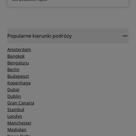
Popularne kierunki podróży
Amsterdam
Bangkok
Bengaluru
Berlin
Budapeszt
Kopenhaga
Dubaj
Dublin
Gran Canaria
Stambuł
Londyn
Manchester
Mediolan