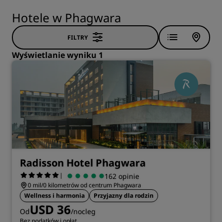
Hotele w Phagwara
FILTRY
Wyświetlanie wyniku 1
Radisson Hotel Phagwara
|
162 opinie
0 mil/0 kilometrów od centrum Phagwara
Wellness i harmonia
Przyjazny dla rodzin
USD 36
Od
/nocleg
Bez podatków i opłat