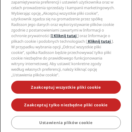
Regulamin Radisson Rewards
Ostrzeżenia dla klientów
zapamiętywania preferencji i ustawień użytkownika oraz w
The Club by RHG
Media społecznościowe
Umowa dotycząca korzystania z witryny
celach prowadzenia sprzedaży i kampanii marketingowych.
Kontakt
Współpraca
Dostępność cyfrowa
Wybierając opcję „Akceptuj wszystkie pliki cookie”,
Najczęściej zadawane pytania
Marki Radisson Hotels
Odpowiedzialny biznes
użytkownik zgadza się na gromadzenie przez spółkę
Oświadczenie dotyczące współczesnego niewolnictwa
Mapa witryny
Zaopatrzenie
Radisson jego danych oraz wykorzystywanie plików cookie
zgodnie z postanowieniami zawartymi w Informacji o
ochronie prywatności [
I Kliknij tutaj
] oraz Informacje o
plikach cookie i podobnych technologiach [
Kliknij tutaj
].
W przypadku wybrania opcji „Odrzuć wszystkie pliki
cookie”, spółka Radisson będzie przechowywać tylko pliki
cookie niezbędne do prawidłowego funkcjonowania
witryny internetowej. Aby ustawić konkretne zgody
NIE PRZEGAP NAJCIEKAWSZYCH OFERT
według własnych preferencji, należy kliknąć opcję
„Ustawienia plików cookie”.
Dostępność
Zaakceptuj wszystkie pliki cookie
Ustawienia dostępności
Zaakceptuj tylko niezbędne pliki cookie
© 2026 Radisson Hotel Group.
Wszelkie prawa zastrzeżone. RHG
Radisson Hotel Group, Radisson, Radisson RED, Radisson Blu, Radisson
Collection, Radisson Individuals, Park Plaza, Park Inn, Country Inn &
Suites, Prize by Radisson, Radisson Rewards oraz Radisson Meetings są
Ustawienia plików cookie
znakami towarowymi Radisson Hotel Group.