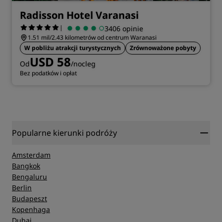
Radisson Hotel Varanasi
|
3406 opinie
1.51 mil/2.43 kilometrów od centrum Waranasi
W pobliżu atrakcji turystycznych
Zrównoważone pobyty
USD 58
Od
/nocleg
Bez podatków i opłat
Popularne kierunki podróży
Amsterdam
Bangkok
Bengaluru
Berlin
Budapeszt
Kopenhaga
Dubaj