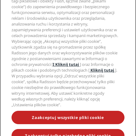
Blog
tagi pikselowe i obiekty Flash, łącznie zwane „plikami
Partnerzy
Witryna korporacyjna
cookie”) do zapewnienia prawidłowego i bezpiecznego
Cele podróży
Agencje turystyczne
funkcjonowania serwisu, optymalizacji oraz personalizacji
Nowe i zapowiadane hotele
Radisson Hotel Group
Informacje prawne
reklam i środowiska użytkownika oraz przeglądania,
Aplikacja Radisson Hotels
Media
analizowania ruchu i korzystania z witryny,
Hotele z certyfikatem Sports Approved
zapamiętywania preferencji i ustawień użytkownika oraz w
Kariery w RHG
Centrum prywatności
Pomoc
Hotele przyjazne dla rodzin
celach prowadzenia sprzedaży i kampanii marketingowych.
Kariery w PPHE
Informacje prawne
Zdrowie i bezpieczeństwo
Wybierając opcję „Akceptuj wszystkie pliki cookie”,
Kariera EHL
Regulamin Radisson Rewards
Ostrzeżenia dla klientów
użytkownik zgadza się na gromadzenie przez spółkę
The Club by RHG
Media społecznościowe
Umowa dotycząca korzystania z witryny
Radisson jego danych oraz wykorzystywanie plików cookie
Kontakt
Współpraca
zgodnie z postanowieniami zawartymi w Informacji o
Dostępność cyfrowa
Najczęściej zadawane pytania
Marki Radisson Hotels
Odpowiedzialny biznes
ochronie prywatności [
I Kliknij tutaj
] oraz Informacje o
Oświadczenie dotyczące współczesnego niewolnictwa
Mapa witryny
plikach cookie i podobnych technologiach [
Kliknij tutaj
].
Zaopatrzenie
W przypadku wybrania opcji „Odrzuć wszystkie pliki
cookie”, spółka Radisson będzie przechowywać tylko pliki
cookie niezbędne do prawidłowego funkcjonowania
witryny internetowej. Aby ustawić konkretne zgody
według własnych preferencji, należy kliknąć opcję
„Ustawienia plików cookie”.
NIE PRZEGAP NAJCIEKAWSZYCH OFERT
Zaakceptuj wszystkie pliki cookie
Zaakceptuj tylko niezbędne pliki cookie