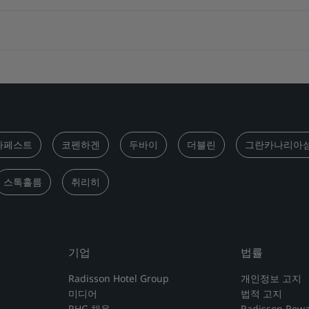
다페스트
코펜하겐
두바이
더블린
그란카나리아
스톡홀름
취리히
기업
법률
Radisson Hotel Group
개인정보 고지
미디어
법적 고지
RHG 채용
Radisson Re