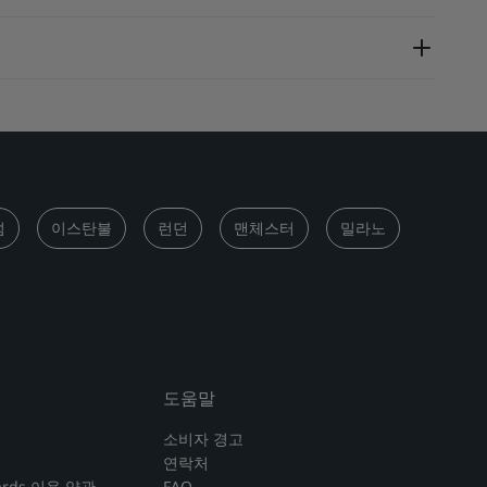
섬
이스탄불
런던
맨체스터
밀라노
도움말
소비자 경고
연락처
wards 이용 약관
FAQ