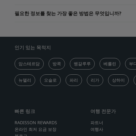
필요한 정보를 찾는 가장 좋은 방법은 무엇입니까?
인기 있는 목적지
암스테르담
방콕
벵갈루루
베를린
부
뉴델리
오슬로
파리
리가
상하이
빠른 링크
여행 전문가
RADISSON REWARDS
파트너
온라인 최저 요금 보장
여행사
블로그