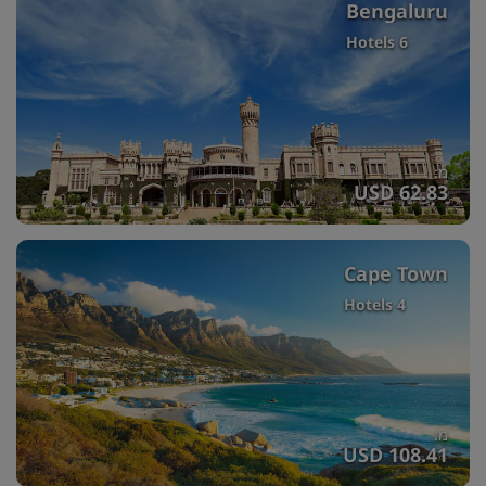
Bengaluru
6 Hotels
מ:
USD 62.83
Cape Town
4 Hotels
מ:
USD 108.41