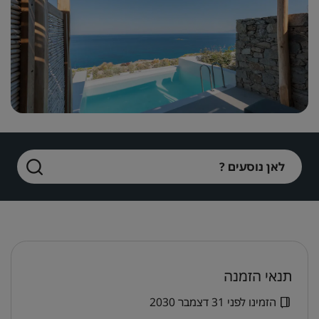
Park Inn by Radisson
Park Plaza
מלונות במרכז העיר
בקר בבלוג שלנו
Country Inn & Suites
Prize by Radisson
מותגים קשורים בסין
לאן נוסעים ?
Jin Jiang
J.
Golden Tulip
Kunlun
תנאי הזמנה
הזמינו לפני 31 דצמבר 2030