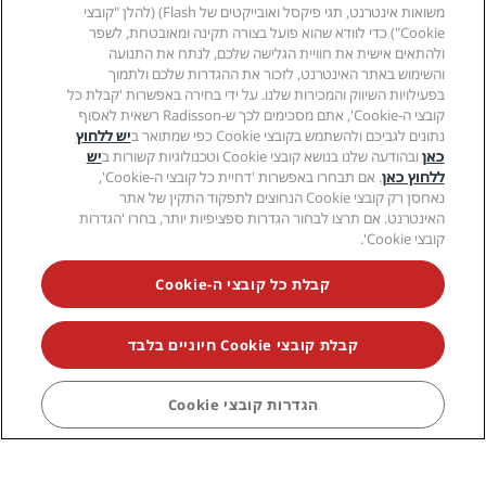
משואות אינטרנט, תגי פיקסל ואובייקטים של Flash) (להלן "קובצי
מ:
Cookie") כדי לוודא שהוא פועל בצורה תקינה ומאובטחת, לשפר
USD 91.39
ולהתאים אישית את חוויית הגלישה שלכם, לנתח את התנועה
והשימוש באתר האינטרנט, לזכור את ההגדרות שלכם ולתמוך
בפעילויות השיווק והמכירות שלנו. על ידי בחירה באפשרות 'קבלת כל
קובצי ה-Cookie', אתם מסכימים לכך ש-Radisson רשאית לאסוף
Liverpool
נתונים לגביכם ולהשתמש בקובצי Cookie כפי שמתואר ב
יש ללחוץ
כאן
ובהודעה שלנו בנושא קובצי Cookie וטכנולוגיות קשורות ב
יש
2 Hotels
ללחוץ כאן
. אם תבחרו באפשרות 'דחיית כל קובצי ה-Cookie',
נאחסן רק קובצי Cookie הנחוצים לתפקוד התקין של אתר
האינטרנט. אם תרצו לבחור הגדרות ספציפיות יותר, בחרו 'הגדרות
קובצי Cookie'.
קבלת כל קובצי ה-Cookie
מ:
USD 73.11
קבלת קובצי Cookie חיוניים בלבד
New Delhi
הגדרות קובצי Cookie
9 Hotels