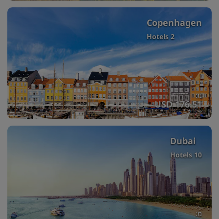
Copenhagen
2 Hotels
מ:
USD 176.51
Dubai
10 Hotels
מ: