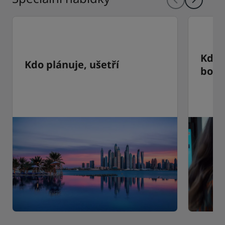
Kdo d
Kdo plánuje, ušetří
bodu