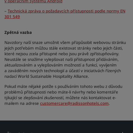
v operačním systému Android
–
Technická zpráva o požadavcích přístupnosti podle normy EN
301 549
Zpětná vazba
Navzdory naší snaze umožnit všem přizpůsobit webovou stránku
jejich potřebám můžou stále existovat stránky nebo jejich části,
které nejsou zcela přístupné nebo jsou právě zpřístupňovány.
Neustále se snažíme vylepšovat naši přístupnost přidáváním,
aktualizováním a vylepšováním možností a funkcí, vyvíjením
a zaváděním nových technologií a účastí v iniciativách řízených
nadací World Sustainable Hospitality Alliance.
Pokud máte nějaké potíže s používáním tohoto webu z důvodu
problémů přístupnosti nebo máte-li návrhy nebo komentáře
týkající se zlepšování zkušeností, můžete nás kontaktovat e-
mailem na adrese
customercare@radissonhotels.com
.