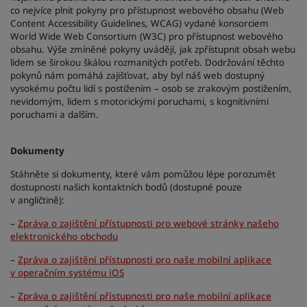
co nejvíce plnit pokyny pro přístupnost webového obsahu (Web
Park Plaza
Park Inn by Radisson
Content Accessibility Guidelines, WCAG) vydané konsorciem
Hotely v centru města
World Wide Web Consortium (W3C) pro přístupnost webového
obsahu. Výše zmíněné pokyny uvádějí, jak zpřístupnit obsah webu
lidem se širokou škálou rozmanitých potřeb. Dodržování těchto
Navštivte náš blog
pokynů nám pomáhá zajišťovat, aby byl náš web dostupný
vysokému počtu lidí s postižením – osob se zrakovým postižením,
Prize by Radisson
Country Inn & Suites
nevidomým, lidem s motorickými poruchami, s kognitivními
poruchami a dalším.
Přidružené značky v Číně
Dokumenty
J.
Jin Jiang
Stáhněte si dokumenty, které vám pomůžou lépe porozumět
dostupnosti našich kontaktních bodů (dostupné pouze
v angličtině):
–
Zpráva o zajištění přístupnosti pro webové stránky našeho
Kunlun
Golden Tulip
elektronického obchodu
–
Zpráva o zajištění přístupnosti pro naše mobilní aplikace
v operačním systému iOS
–
Zpráva o zajištění přístupnosti pro naše mobilní aplikace