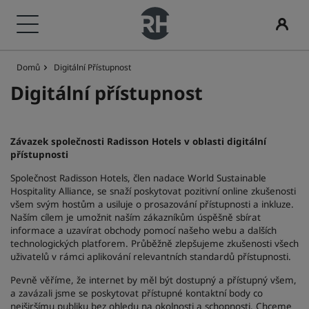
Domů
Digitální Přístupnost
Naše značky
Najít hotel
Konference a společenské akce
Vyhledat lety
Jídlo
Digitální služby
Hotelové akce
Nápady, kam se vydat
Radisson Rewards
Digitální přístupnost
Značky hotelů Radisson Hotels
Destinace
Objevte Radisson Meetings
Vyhledat lety
Vyhledat restauraci
Aplikace Radisson Hotels
Objevte naše výhodné nabídky
Hotely vhodné pro rodiny
Seznamte se s programem Radisson Rewards
Radisson Collection
Radisson Blu
Závazek společnosti Radisson Hotels v oblasti digitální
Rekreační střediska
Rezervujte si místo pro obchodní jednání
Je to vaše první rezervace?
Rad Pets
Benefity pro členy
přístupnosti
Společnost Radisson Hotels, člen nadace World Sustainable
Apartmány se servisem
Vyžádat si cenovou nabídku
Akční nabídky dne
Svatební prostory
Jak uplatňovat body
Hospitality Alliance, se snaží poskytovat pozitivní online zkušenosti
Radisson
Radisson RED
všem svým hostům a usiluje o prosazování přístupnosti a inkluze.
Naším cílem je umožnit naším zákazníkům úspěšně sbírat
Letištní hotely
Destinace pro akce
Udělejte si rezervaci předem
Udržitelnost
Jak sbírat body
informace a uzavírat obchody pomocí našeho webu a dalších
technologických platforem. Průběžně zlepšujeme zkušenosti všech
uživatelů v rámci aplikování relevantních standardů přístupnosti.
Radisson Individuals
art'otel
Nové a připravované hotely
Průmyslová řešení
Prohlédněte si naše balíčky
Pobyty pro sportovní týmy
Bookers and Planners
Pevně věříme, že internet by měl být dostupný a přístupný všem,
a zavázali jsme se poskytovat přístupné kontaktní body co
Cestující na služební cestě
nejširšímu publiku bez ohledu na okolnosti a schopnosti. Chceme