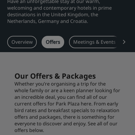
Have an unforgettable stay at our warm,
welcoming and contemporary hotels in prime
Park Plaza
Park Inn by Radisson
destinations in the United Kingdom, the
Viešbučiai miesto centre
Netherlands, Germany and Croatia.
Apsilankykite mūsų tinklaraštyje
Prize by Radisson
Country Inn & Suites
Overview
Offers
Meetings & Events
Re
Susiję prekių ženklai Kinijoje
J.
Jin Jiang
Our Offers & Packages
Whether you’re organising a trip for the
whole family or are a keen planner looking for
an incredible deal, you can find all of our
Kunlun
Golden Tulip
current offers for Park Plaza here. From early
bird rates and breakfast specials to relaxation
offers and packages, there is something for
everyone to discover and enjoy. See all of our
offers below.