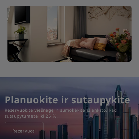
Planuokite ir sutaupykite
Rezervuokite viešnagę ir sumokėkite iš anksto, kad
sutaupytumėte iki 25 %.
Rezervuoti