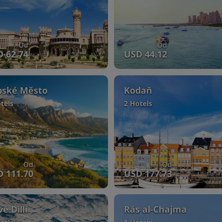
Od
Od
 62.74
USD 44.12
pské Město
Kodaň
tels
2 Hotels
Od
Od
 111.70
USD 177.73
é Dillí
Rás al-Chajma