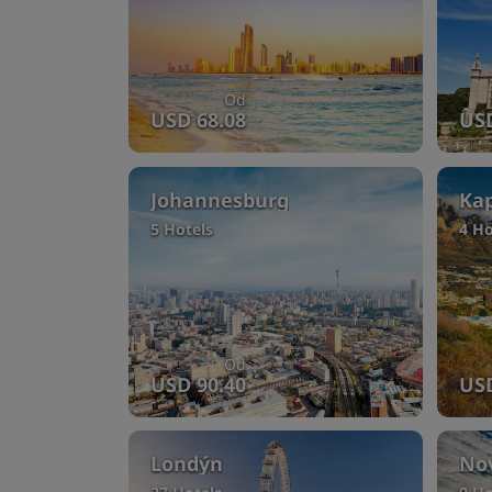
Od
USD 68.08
USD
Johannesburg
Ka
5 Hotels
4 Ho
Od
USD 90.40
USD
Londýn
Nov