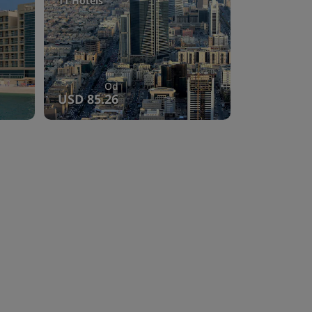
11 Hotels
Od
USD 85.26