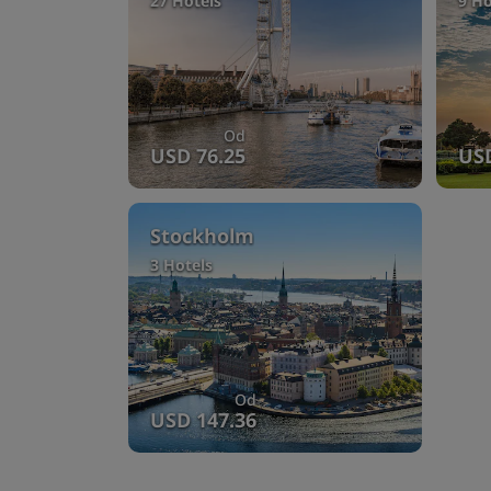
27 Hotels
9 Ho
Od
USD 76.25
USD
Stockholm
3 Hotels
Od
USD 147.36