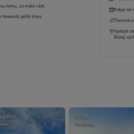
asu tomu, co máte rádi.
Pobyt od 
 Rewards ještě dnes.
Členové uš
Vydejte s
Blízký vý
ngalúr
Dubaj
tels
10 Hotels