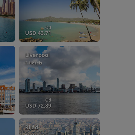
Od
USD 43.71
Liverpool
2 Hotels
Od
USD 72.89
Rijád