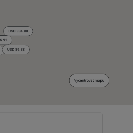
USD 334.88
6.91
USD 89.38
Vycentrovat mapu