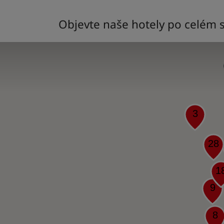
Objevte naše hotely po celém 
3
28
1
9
8