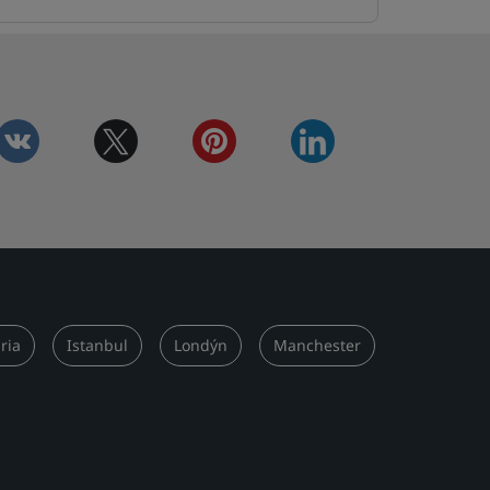
vkontakte
twitter
pinterest
linkedin
ria
Istanbul
Londýn
Manchester