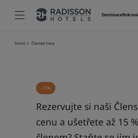
Destinace
Rekreač
Domů
Členské Ceny
-15%
Rezervujte si naši Člen
cenu a ušetřete až 15 %
členem? Staňte se jím j