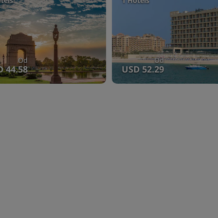
tels
1 Hotels
Od
Od
 44.58
USD 52.29