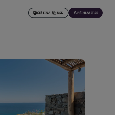
ČEŠTINA
|
USD
PŘIHLÁSIT SE
n Rewards
zervace