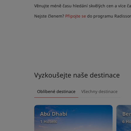
Věnujte méně času hledání skvělých cen a více č
Nejste členem?
Připojte se
do programu Radisson
Vyzkoušejte naše destinace
Oblíbené destinace
Všechny destinace
Abú Dhabí
Be
1 Hotels
6 Ho