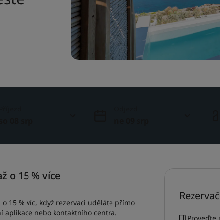
Příjezd
Odjezd
so 08 srp
ne 09 srp
ž o 15 % více
Rezervač
o 15 % víc, když rezervaci uděláte přímo
í aplikace nebo kontaktního centra.
Proveďte 