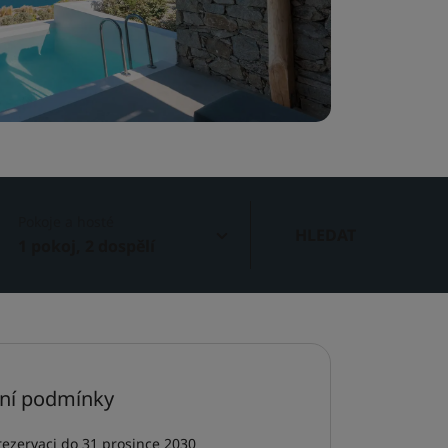
Pokoje a hosté
HLEDAT
1 pokoj, 2 dospělí
ní podmínky
rezervaci do 31 prosince 2030