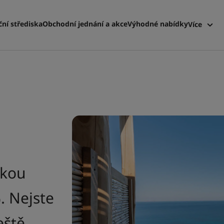
ní střediska
Obchodní jednání a akce
Výhodné nabídky
Více
Radisso
Moje re
skou
. Nejste
eště