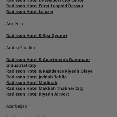
Radisson Hotel Fürst Leopold Dessau
Park Plaza
Park Inn by Radisson
Radisson Hotel Leipzig
Hotéis no centro da cidade
Armênia
Acesse nosso blog
Prize by Radisson
Country Inn & Suites
Radisson Hotel & Spa Gyumri
Arábia Saudita
Marcas afiliadas na China
Radisson Hotel & Apartments Dammam
J.
Jin Jiang
Industrial City
Radisson Hotel & Residence Riyadh Olaya
Radisson Hotel Jeddah Tahlia
Radisson Hotel Madinah
Radisson Hotel Makkah Thakher City
Kunlun
Golden Tulip
Radisson Hotel Riyadh Airport
Azerbaijão