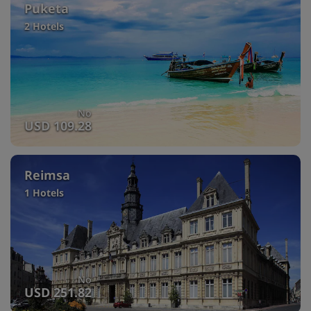
Puketa
2 Hotels
No
USD 109.28
Reimsa
1 Hotels
No
USD 251.82