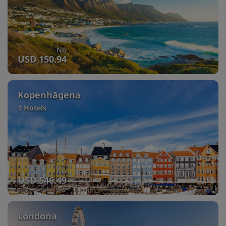
No
USD 150.94
Kopenhāgena
1 Hotels
No
USD 546.49
Londona