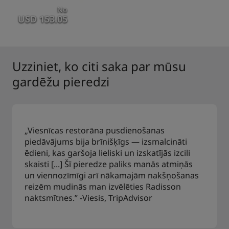
No
USD 153.05
Uzziniet, ko citi saka par mūsu
gardēžu pieredzi
„Viesnīcas restorāna pusdienošanas
piedāvājums bija brīnišķīgs — izsmalcināti
ēdieni, kas garšoja lieliski un izskatījās izcili
skaisti [...] Šī pieredze paliks manās atmiņās
un viennozīmīgi arī nākamajām nakšņošanas
reizēm mudinās man izvēlēties Radisson
naktsmītnes.” -Viesis, TripAdvisor