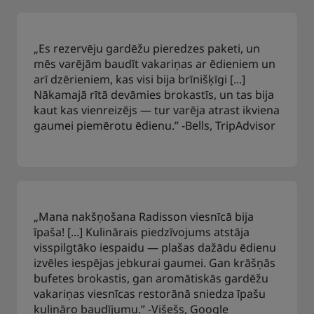
„Es rezervēju gardēžu pieredzes paketi, un
mēs varējām baudīt vakariņas ar ēdieniem un
arī dzērieniem, kas visi bija brīnišķīgi [...]
Nākamajā rītā devāmies brokastīs, un tas bija
kaut kas vienreizējs — tur varēja atrast ikviena
gaumei piemērotu ēdienu.” -Bells, TripAdvisor
„Mana nakšņošana Radisson viesnīcā bija
īpaša! [...] Kulinārais piedzīvojums atstāja
visspilgtāko iespaidu — plašas dažādu ēdienu
izvēles iespējas jebkurai gaumei. Gan krāšņās
bufetes brokastis, gan aromātiskās gardēžu
vakariņas viesnīcas restorānā sniedza īpašu
kulināro baudījumu.” -Višešs, Google