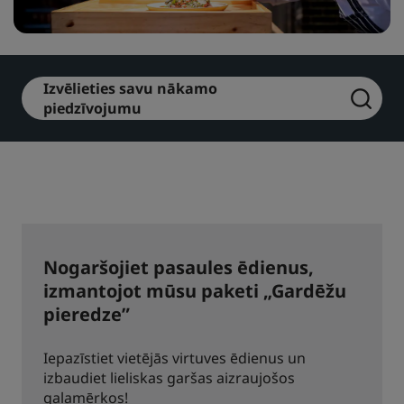
Park Plaza
Park Inn by Radisson
Viesnīcas pilsētas centrā
Izvēlieties savu nākamo
Apmeklējiet mūsu emuāru
piedzīvojumu
Prize by Radisson
Country Inn & Suites
Saistītie zīmoli Ķīnā
J.
Jin Jiang
Nogaršojiet pasaules ēdienus,
izmantojot mūsu paketi „Gardēžu
Kunlun
Golden Tulip
pieredze”
Iepazīstiet vietējās virtuves ēdienus un
izbaudiet lieliskas garšas aizraujošos
galamērķos!