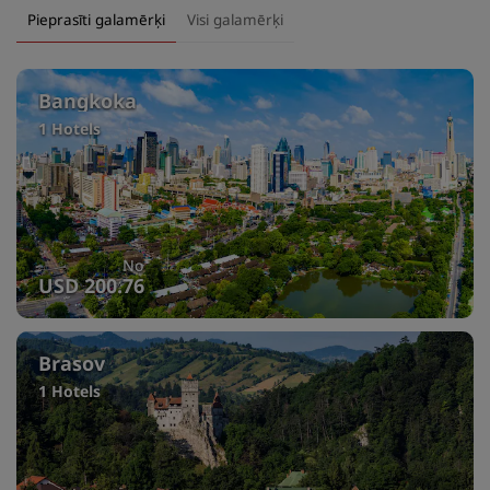
Pieprasīti galamērķi
Visi galamērķi
Bangkoka
1 Hotels
No
USD 200.76
Brasov
1 Hotels