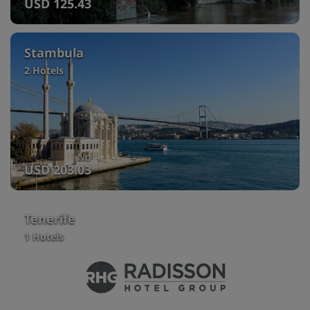
USD 125.43
Stambula
2 Hotels
No
USD 203.03
Tenerife
1 Hotels