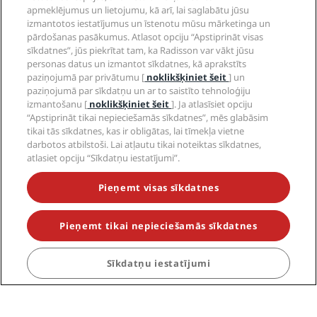
apmeklējumus un lietojumu, kā arī, lai saglabātu jūsu
izmantotos iestatījumus un īstenotu mūsu mārketinga un
pārdošanas pasākumus. Atlasot opciju “Apstiprināt visas
sīkdatnes”, jūs piekrītat tam, ka Radisson var vākt jūsu
Pieprasīti galamērķi
personas datus un izmantot sīkdatnes, kā aprakstīts
paziņojumā par privātumu [
noklikšķiniet šeit
] un
paziņojumā par sīkdatņu un ar to saistīto tehnoloģiju
Tiešās saites
izmantošanu [
noklikšķiniet šeit
]. Ja atlasīsiet opciju
“Apstiprināt tikai nepieciešamās sīkdatnes”, mēs glabāsim
Tūrisma speciālisti
tikai tās sīkdatnes, kas ir obligātas, lai tīmekļa vietne
darbotos atbilstoši. Lai atļautu tikai noteiktas sīkdatnes,
atlasiet opciju “Sīkdatņu iestatījumi”.
Uzņēmumiem
Pieņemt visas sīkdatnes
Juridiskā informācija
Pieņemt tikai nepieciešamās sīkdatnes
Palīdzība
Sīkdatņu iestatījumi
Sociālie mediji
Radisson Hotels zīmoli