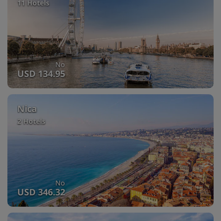
11 Hotels
No
USD 134.95
Nica
2 Hotels
No
USD 346.32