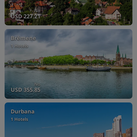
No
USD 227.21
Brēmene
1 Hotels
No
USD 355.85
Durbana
1 Hotels