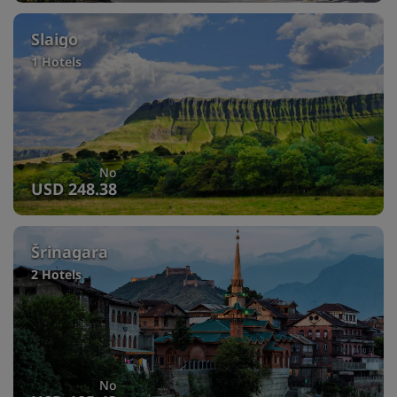
Slaigo
1 Hotels
No
USD 248.38
Šrinagara
2 Hotels
No