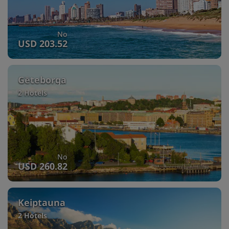
No
USD 203.52
Gēteborga
2 Hotels
No
USD 260.82
Keiptauna
2 Hotels