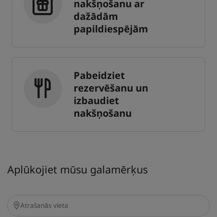
nakšņošanu ar
dažādām
papildiespējām
Pabeidziet
rezervēšanu un
izbaudiet
nakšņošanu
Aplūkojiet mūsu galamērķus