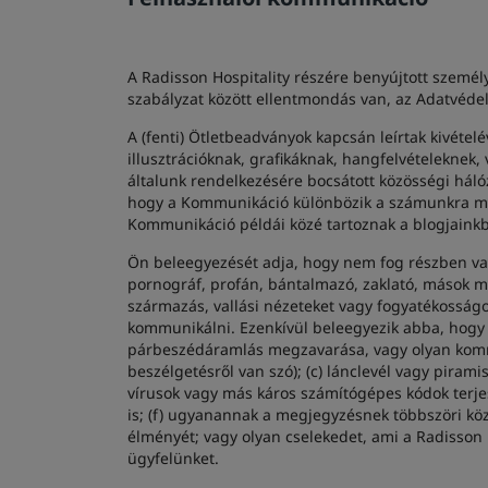
A Radisson Hospitality részére benyújtott személ
szabályzat között ellentmondás van, az Adatvéde
A (fenti) Ötletbeadványok kapcsán leírtak kivéte
illusztrációknak, grafikáknak, hangfelvételeknek
általunk rendelkezésére bocsátott közösségi hál
hogy a Kommunikáció különbözik a számunkra meg
Kommunikáció példái közé tartoznak a blogjaink
Ön beleegyezését adja, hogy nem fog részben vag
pornográf, profán, bántalmazó, zaklató, mások mag
származás, vallási nézeteket vagy fogyatékosságot
kommunikálni. Ezenkívül beleegyezik abba, hogy n
párbeszédáramlás megzavarása, vagy olyan kommu
beszélgetésről van szó); (c) lánclevél vagy pir
vírusok vagy más káros számítógépes kódok terjes
is; (f) ugyanannak a megjegyzésnek többszöri köz
élményét; vagy olyan cselekedet, ami a Radisson 
ügyfelünket.