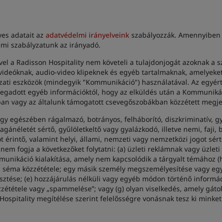
yes adatait az
adatvédelmi irányelveink
szabályozzák. Amennyiben a
lmi szabályzatunk az irányadó.
lével a Radisson Hospitality nem követeli a tulajdonjogát azoknak a
, videóknak, audio-video klipeknek és egyéb tartalmaknak, amelyeke
ózati eszközök (mindegyik "Kommunikáció") használatával. Az egyér
adott egyéb információktól, hogy az elküldés után a Kommunikác
ban vagy az általunk támogatott csevegőszobákban közzétett megj
y egészében rágalmazó, botrányos, felháborító, diszkriminatív, gy
ánéletét sértő, gyűlöletkeltő vagy gyalázkodó, illetve nemi, faji, b
 érintő, valamint helyi, állami, nemzeti vagy nemzetközi jogot sért
em fogja a következőket folytatni: (a) üzleti reklámnak vagy üzlet
nikáció kialakítása, amely nem kapcsolódik a tárgyalt témához 
amis séma közzététele; egy másik személy megszemélyesítése vagy e
ztése; (e) hozzájárulás nélküli vagy egyéb módon történő informác
zététele vagy „spammelése”; vagy (g) olyan viselkedés, amely gátol
Hospitality megítélése szerint felelősségre vonásnak tesz ki mink