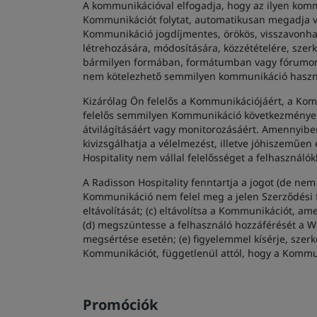
A kommunikációval elfogadja, hogy az ilyen kommu
Kommunikációt folytat, automatikusan megadja va
Kommunikáció jogdíjmentes, örökös, visszavonhat
létrehozására, módosítására, közzétételére, szer
bármilyen formában, formátumban vagy fórumon, a
nem kötelezhető semmilyen kommunikáció haszn
Kizárólag Ön felelős a Kommunikációjáért, a Ko
felelős semmilyen Kommunikáció következményeiér
átvilágításáért vagy monitorozásáért. Amennyiben
kivizsgálhatja a vélelmezést, illetve jóhiszeműen
Hospitality nem vállal felelősséget a felhasználó
A Radisson Hospitality fenntartja a jogot (de nem
Kommunikáció nem felel meg a jelen Szerződési f
eltávolítását; (c) eltávolítsa a Kommunikációt, am
(d) megszüntesse a felhasználó hozzáférését a W
megsértése esetén; (e) figyelemmel kísérje, szerk
Kommunikációt, függetlenül attól, hogy a Kommuni
Promóciók