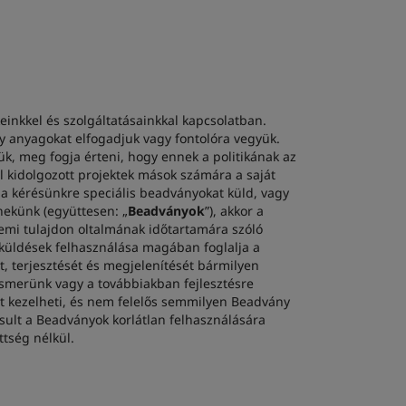
einkkel és szolgáltatásainkkal kapcsolatban.
vagy anyagokat elfogadjuk vagy fontolóra vegyük.
, meg fogja érteni, hogy ennek a politikának az
l kidolgozott projektek mások számára a saját
a kérésünkre speciális beadványokat küld, vagy
 nekünk (együttesen: „
Beadványok
”), akkor a
emi tulajdon oltalmának időtartamára szóló
Beküldések felhasználása magában foglalja a
t, terjesztését és megjelenítését bármilyen
merünk vagy a továbbiakban fejlesztésre
nt kezelheti, és nem felelős semmilyen Beadvány
osult a Beadványok korlátlan felhasználására
tség nélkül.