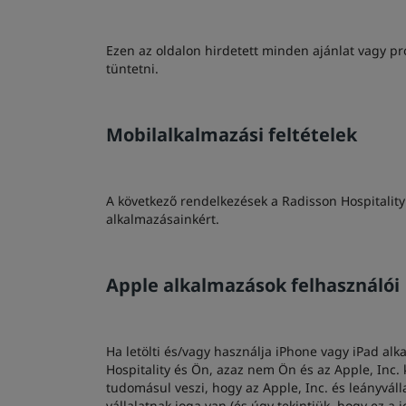
Ezen az oldalon hirdetett minden ajánlat vagy pro
tüntetni.
Mobilalkalmazási feltételek
A következő rendelkezések a Radisson Hospitality
alkalmazásainkért.
Apple alkalmazások felhasználói
Ha letölti és/vagy használja iPhone vagy iPad a
Hospitality és Ön, azaz nem Ön és az Apple, Inc. 
tudomásul veszi, hogy az Apple, Inc. és leányváll
vállalatnak joga van (és úgy tekintjük, hogy ez a 