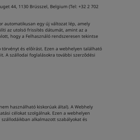
get 44, 1130 Brüsszel, Belgium (Tel: +32 2 702
or automatikusan egy új változat lép, amely
i az utolsó frissítés dátumát, amint az a
nlott, hogy a Felhasználó rendszeresen tekintse
 törvényt és előírást. Ezen a webhelyen található
t. A szállodai foglalásokra további szerződési
 nem használható kiskorúak által). A Webhely
tatási célokat szolgálnak. Ezen a webhelyen
a szállodáikban alkalmazott szabályokat és