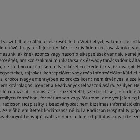
 veszi felhasználóinak észrevételeit a Webhellyel, valamint termék
 lehetővé, hogy a kifejezetten kért kreatív ötleteket, javaslatokat 
azunk, akiknek azonos vagy hasonló elképzelések vannak. Reméljük
lehetőségét, amikor szakmai munkatársaink és/vagy tanácsadóink álta
 ne küldjön nekünk semmilyen kéretlen eredeti kreatív anyagot. H
 jegyzeteket, rajzokat, koncepciókat vagy más információkat küld el
 örökös (vagy amennyiben az örökös licenc nem érvényes, a szell
, nem kizárólagos licencet a Beadványok felhasználására. Az ilyen 
étrehozását, módosítását, közzétételét, szerkesztését, lefordításá
rmilyen formában, formátumban vagy fórumon, amelyet jelenleg is
. A Radisson Hospitality a beadványokat nem bizalmas információké
 Az előbb említettek korlátozása nélkül a Radisson Hospitality jog
eadványok benyújtójával szembeni ellenszolgáltatás vagy kötelezet