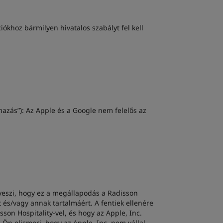
iókhoz bármilyen hivatalos szabályt fel kell
azás”): Az Apple és a Google nem felelős az
veszi, hogy ez a megállapodás a Radisson
t és/vagy annak tartalmáért. A fentiek ellenére
son Hospitality-vel, és hogy az Apple, Inc.
. Ön elismeri, hogy az Apple, Inc. nem vállal