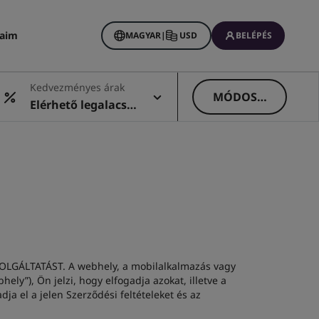
saim
MAGYAR
|
USD
BELÉPÉS
Kedvezményes árak
MÓDOSÍT
Elérhető legalacso
ÁS
nyabb ár
GÁLTATÁST. A webhely, a mobilalkalmazás vagy
ely”), Ön jelzi, hogy elfogadja azokat, illetve a
a el a jelen Szerződési feltételeket és az