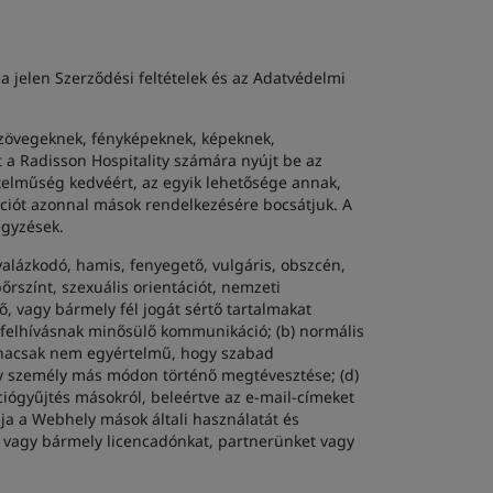
 jelen Szerződési feltételek és az Adatvédelmi
 szövegeknek, fényképeknek, képeknek,
t a Radisson Hospitality számára nyújt be az
telműség kedvéért, az egyik lehetősége annak,
iót azonnal mások rendelkezésére bocsátjuk. A
egyzések.
alázkodó, hamis, fenyegető, vulgáris, obszcén,
őrszínt, szexuális orientációt, nemzeti
ő, vagy bármely fél jogát sértő tartalmakat
i felhívásnak minősülő kommunikáció; (b) normális
(hacsak nem egyértelmű, hogy szabad
gy személy más módon történő megtévesztése; (d)
iógyűjtés másokról, beleértve az e-mail-címeket
ja a Webhely mások általi használatát és
et vagy bármely licencadónkat, partnerünket vagy