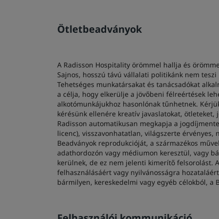
Ötletbeadványok
A Radisson Hospitality örömmel hallja és örömmel
Sajnos, hosszú távú vállalati politikánk nem teszi
Tehetséges munkatársakat és tanácsadókat alkalm
a célja, hogy elkerülje a jövőbeni félreértések 
alkotómunkájukhoz hasonlónak tűnhetnek. Kérjük,
kérésünk ellenére kreatív javaslatokat, ötleteket,
Radisson automatikusan megkapja a jogdíjmentes,
licenc), visszavonhatatlan, világszerte érvényes
Beadványok reprodukcióját, a származékos művek l
adathordozón vagy médiumon keresztül, vagy bá
kerülnek, de ez nem jelenti kimerítő felsorolást
felhasználásáért vagy nyilvánosságra hozataláért.
bármilyen, kereskedelmi vagy egyéb célokból, a B
Felhasználói kommunikáció