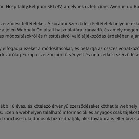
n Hospitality,Belgium SRL/BV, amelynek üzleti címe: Avenue du Bou
zerződési feltételeket. A korábbi Szerződési Feltételek helyébe ekk
 jelen Webhely Ön általi használatára irányadó, és amely megemlít
ges módosításokról és frissítésekről való tájékozódás érdekében ajá
 elfogadja ezeket a módosításokat, és betartja az összes vonatkozó
 kizárólag Európa szerzői jogi törvényeit és nemzetközi szerződései
alább 18 éves, és kötelező érvényű szerződéseket köthet (a webhely
s. Ezen a webhelyen található információk és anyagok csak tájékoz
 franchise-tulajdonosok biztosíthatják, akik továbbra is ellenőrzik 