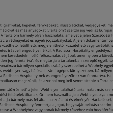
 grafikákat, képeket, fényképeket, illusztrációkat, védjegyeket, már
mációkat és más anyagokat („Tartalom”) szerzői jog védi az Európai 
A Tartalom bármely olyan használata, amelyet a jelen Szerződési fe
gokat, a védjegyeket és egyéb jogszabályokat. A jelen dokumentumban
raközölhető, letölthető, megjeleníthető, közzétehető vagy tovább
etes írásbeli engedélye nélkül. A Radisson Hospitality engedélyez
s, nem kereskedelmi célú felhasználás céljából, amennyiben a követ
den jog fenntartva”, és megtartja a tartalomban szereplő egyéb sz
vonatkozó bármilyen speciális szabály szerepelhet a Webhely egyé
s webhelyen vagy hálózati számítógépes környezetben, bármilyen cé
 Radisson Hospitality-nek és engedélyezőinek van fenntartva. Ha me
atikusan megszűnik, és azonnal meg kell semmisítenie a Tartalom 
l nem „tükrözheti” a jelen Webhelyen található tartalmakat más sz
dési feltételek tiltanak. Ön nem használhatja a Webhelyet olyan módo
atja bármely más fél általi használatát és élményét. Hackeléssel
adisson Hospitality fenntartja a jogot, hogy saját belátása szerint
üntesse a Webhelyhez vagy annak bármely részéhez való hozzáférés