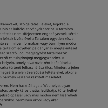
kaneveket, szolgáltatási jeleket, logókat, a
Unió és külföldi törvények szerint. A tartalom
ltételek nem kifejezetten engedélyeznek, sérti a
 leírtak kivételével a Tartalom egyetlen része
ítható semmilyen formában vagy bármilyen módon
i a tartalom egyetlen példányának megtekintését
kező szerzői jogi megjegyzést tartalmazza:
erzői és tulajdonjogi megjegyzéseket. A
b helyein, amely hivatkozásként beépülnek a
lra történő felhasználása tilos. Minden, a jelen
gsérti a jelen Szerződési feltételeket, akkor a
bármely részéről készített másolatot.
erveren. Nem használhatja a Webhelyet olyan
n, amely károsíthatja, letilthatja, túlterhelheti
, jelszólopással vagy más módon nem kísérelheti
 bármikor, bármilyen okból vagy akár
ét.