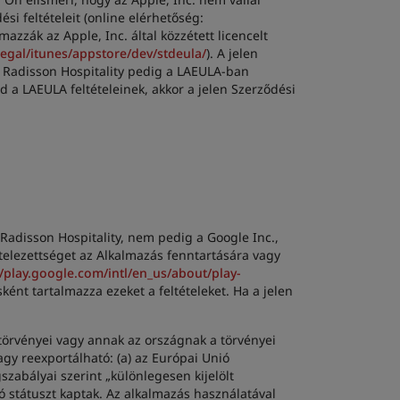
i feltételeit (online elérhetőség:
mazzák az Apple, Inc. által közzétett licencelt
egal/itunes/appstore/dev/stdeula/
). A jelen
a Radisson Hospitality pedig a LAEULA-ban
 a LAEULA feltételeinek, akkor a jelen Szerződési
 Radisson Hospitality, nem pedig a Google Inc.,
telezettséget az Alkalmazás fenntartására vagy
//play.google.com/intl/en_us/about/play-
ként tartalmazza ezeket a feltételeket. Ha a jelen
törvényei vagy annak az országnak a törvényei
gy reexportálható: (a) az Európai Unió
zabályai szerint „különlegesen kijelölt
ó státuszt kaptak. Az alkalmazás használatával