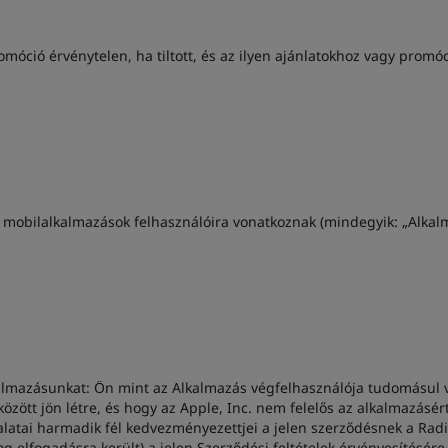
móció érvénytelen, ha tiltott, és az ilyen ajánlatokhoz vagy promóc
 mobilalkalmazások felhasználóira vonatkoznak (mindegyik: „Alkalm
lkalmazásunkat: Ön mint az Alkalmazás végfelhasználója tudomásul 
között jön létre, és hogy az Apple, Inc. nem felelős az alkalmazásér
alatai harmadik fél kedvezményezettjei a jelen szerződésnek a Radis
jog elfogadásra került) a jelen Szerződési feltételek érvényesítésére