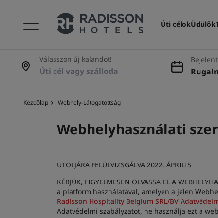
Úti célok
Üdülők
Válasszon új kalandot!
Bejelent
kezés
Rugal
Kezdőlap
Webhely-Látogatottság
Webhelyhasználati szer
UTOLJÁRA FELÜLVIZSGÁLVA 2022. ÁPRILIS
KÉRJÜK, FIGYELMESEN OLVASSA EL A WEBHELYHAS
a platform használatával, amelyen a jelen Webhelyh
Radisson Hospitality Belgium SRL/BV Adatvédelm
Adatvédelmi szabályzatot, ne használja ezt a web