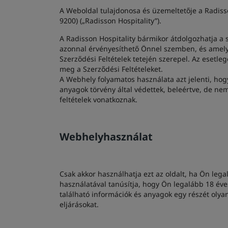
A Weboldal tulajdonosa és üzemeltetője a Radisso
9200) („Radisson Hospitality”).
A Radisson Hospitality bármikor átdolgozhatja a s
azonnal érvényesíthető Önnel szemben, és amely a
Szerződési Feltételek tetején szerepel. Az esetle
meg a Szerződési Feltételeket.
A Webhely folyamatos használata azt jelenti, hogy
anyagok törvény által védettek, beleértve, de nem
feltételek vonatkoznak.
Webhelyhasználat
Csak akkor használhatja ezt az oldalt, ha Ön leg
használatával tanúsítja, hogy Ön legalább 18 éve
található információk és anyagok egy részét olyan
eljárásokat.