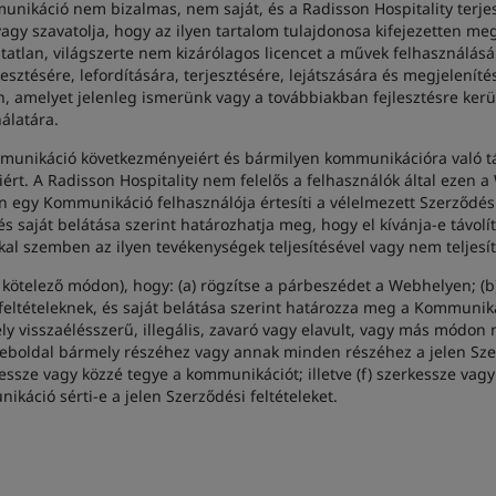
nikáció nem bizalmas, nem saját, és a Radisson Hospitality terjes
gy szavatolja, hogy az ilyen tartalom tulajdonosa kifejezetten me
atlan, világszerte nem kizárólagos licencet a művek felhasználás
kesztésére, lefordítására, terjesztésére, lejátszására és megjele
melyet jelenleg ismerünk vagy a továbbiakban fejlesztésre kerülne
álatára.
mmunikáció következményeiért és bármilyen kommunikációra való t
t. A Radisson Hospitality nem felelős a felhasználók által ezen 
 egy Kommunikáció felhasználója értesíti a vélelmezett Szerződési 
 és saját belátása szerint határozhatja meg, hogy el kívánja-e távo
kkal szemben az ilyen tevékenységek teljesítésével vagy nem teljesí
 kötelező módon), hogy: (a) rögzítse a párbeszédet a Webhelyen; (b)
eltételeknek, és saját belátása szerint határozza meg a Kommuniká
ely visszaélésszerű, illegális, zavaró vagy elavult, vagy más módon
eboldal bármely részéhez vagy annak minden részéhez a jelen Szer
essze vagy közzé tegye a kommunikációt; illetve (f) szerkessze vag
káció sérti-e a jelen Szerződési feltételeket.