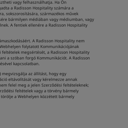
ztheti vagy felhasználhatja. Ha Ön
gadta a Radisson Hospitality számára a
ára, sokszorosítására, származékos művek
nítésére bármilyen médiában vagy médiumban, vagy
k. A fentiek ellenére a Radisson Hospitality
ámaszkodásáért. A Radisson Hospitality nem
a Webhelyen folytatott Kommunikációjának
feltételek megsértését, a Radisson Hospitality
lítani a szóban forgó Kommunikációt. A Radisson
tésével kapcsolatban.
 megvizsgálja az állítást, hogy egy
ció eltávolítását vagy kérelmezze annak
 nem felel meg a jelen Szerződési feltételeknek;
ződési feltételek vagy a törvény bármely
y törölje a Webhelyen közzétett bármely