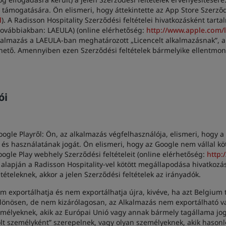
támogatására. Ön elismeri, hogy áttekintette az App Store Szerződés
l
). A Radisson Hospitality Szerződési feltételei hivatkozásként tartal
 továbbiakban: LAEULA) (online elérhetőség:
http://www.apple.com/l
alkalmazás a LAEULA-ban meghatározott „Licencelt alkalmazásnak”, 
ető. Amennyiben ezen Szerződési feltételek bármelyike ellentmond
ói
oogle Playről: Ön, az alkalmazás végfelhasználója, elismeri, hogy a
és használatának jogát. Ön elismeri, hogy az Google nem vállal kö
ogle Play webhely Szerződési feltételeit (online elérhetőség:
http:
k alapján a Radisson Hospitality-vel kötött megállapodása hivatkozás
tételeknek, akkor a jelen Szerződési feltételek az irányadók.
exportálhatja és nem exportálhatja újra, kivéve, ha azt Belgium 
ülönösen, de nem kizárólagosan, az Alkalmazás nem exportálható va
emélyeknek, akik az Európai Unió vagy annak bármely tagállama jogs
lt személyként” szerepelnek, vagy olyan személyeknek, akik hasonl