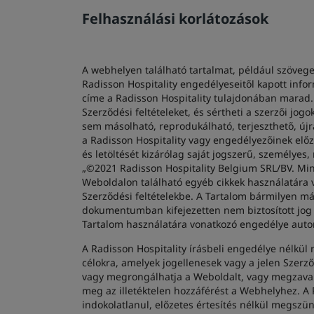
Felhasználási korlátozások
A webhelyen található tartalmat, például szöveget,
Radisson Hospitality engedélyeseitől kapott infor
címe a Radisson Hospitality tulajdonában marad. 
Szerződési feltételeket, és sértheti a szerzői jo
sem másolható, reprodukálható, terjeszthető, új
a Radisson Hospitality vagy engedélyezőinek előz
és letöltését kizárólag saját jogszerű, személye
„©2021 Radisson Hospitality Belgium SRL/BV. Min
Weboldalon található egyéb cikkek használatára 
Szerződési feltételekbe. A Tartalom bármilyen má
dokumentumban kifejezetten nem biztosított jog a
Tartalom használatára vonatkozó engedélye autom
A Radisson Hospitality írásbeli engedélye nélkü
célokra, amelyek jogellenesek vagy a jelen Szerző
vagy megrongálhatja a Weboldalt, vagy megzavarh
meg az illetéktelen hozzáférést a Webhelyhez. A R
indokolatlanul, előzetes értesítés nélkül megsz