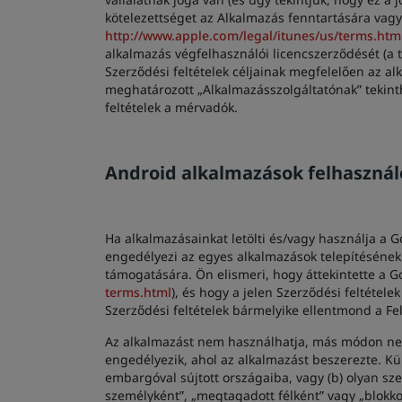
kötelezettséget az Alkalmazás fenntartására vagy 
http://www.apple.com/legal/itunes/us/terms.htm
alkalmazás végfelhasználói licencszerződését (a
Szerződési feltételek céljainak megfelelően az 
meghatározott „Alkalmazásszolgáltatónak” tekinth
feltételek a mérvadók.
Android alkalmazások felhasznál
Ha alkalmazásainkat letölti és/vagy használja a G
engedélyezi az egyes alkalmazások telepítésének 
támogatására. Ön elismeri, hogy áttekintette a Go
terms.html
), és hogy a jelen Szerződési feltétele
Szerződési feltételek bármelyike ellentmond a Fel
Az alkalmazást nem használhatja, más módon nem 
engedélyezik, ahol az alkalmazást beszerezte. K
embargóval sújtott országaiba, vagy (b) olyan sz
személyként”, „megtagadott félként” vagy „blokko