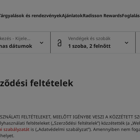
Tárgyalások és rendezvények
Ajánlatok
Radisson Rewards
Foglalá
kezés - Kijelent
Vendégek és szobák
mas dátumok
1 szoba, 2 felnőtt
ződési feltételek
ZNÁLATI FELTÉTELEKET, MIELŐTT IGÉNYBE VESZI A KÖZZÉTETT SZOL
asználati feltételeket („Szerződési feltételek”) közzétették (a „Webh
i szabályzatát
is („Adatvédelmi szabályzat”). Amennyiben nem fogadj
helyet.