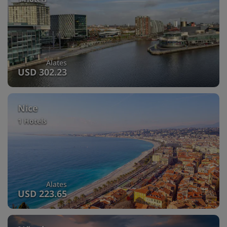
Alates
USD 302.23
Nice
1 Hotels
Alates
USD 223.65