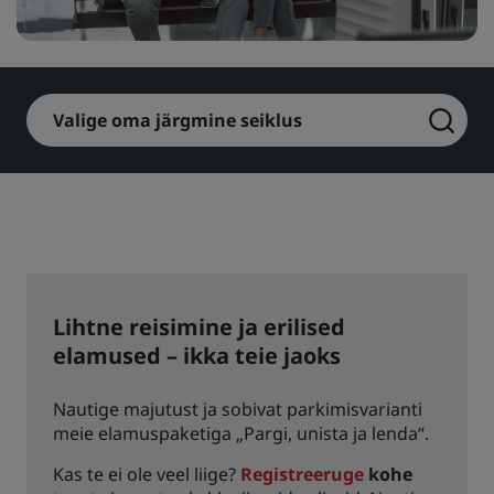
Park Plaza
Park Inn by Radisson
Kesklinnahotellid
Valige oma järgmine seiklus
Külastage meie blogi
Prize by Radisson
Country Inn & Suites
Sidusettevõtja brändid Hiinas
J.
Jin Jiang
Lihtne reisimine ja erilised
elamused – ikka teie jaoks
Kunlun
Golden Tulip
Nautige majutust ja sobivat parkimisvarianti
meie elamuspaketiga „Pargi, unista ja lenda“.
Kas te ei ole veel liige?
Registreeruge
kohe