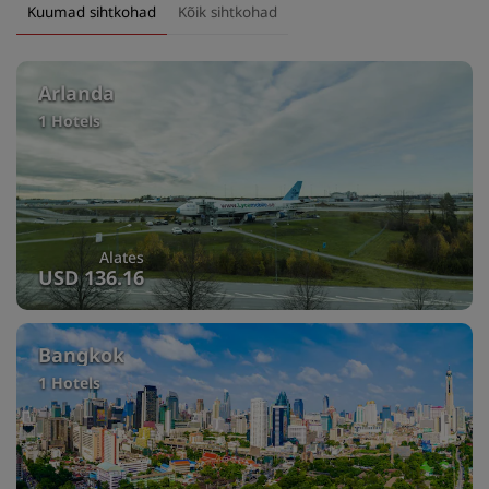
Kuumad sihtkohad
Kõik sihtkohad
Arlanda
1 Hotels
Alates
USD 136.16
Bangkok
1 Hotels