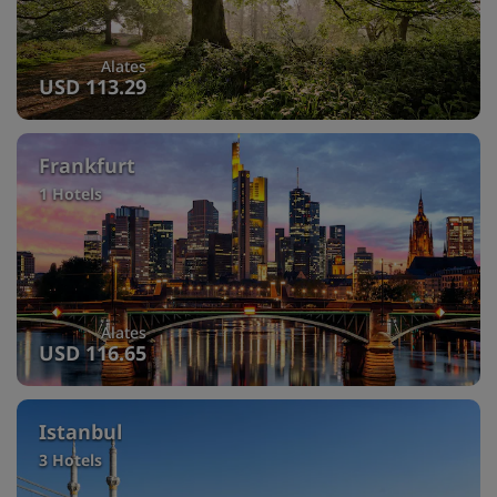
Alates
USD 113.29
Frankfurt
1 Hotels
Alates
USD 116.65
Istanbul
3 Hotels