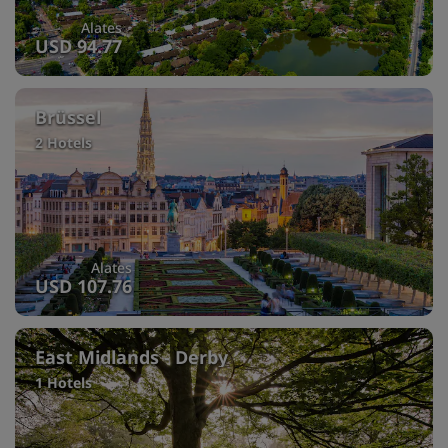
Alates
USD 94.77
Brüssel
2 Hotels
Alates
USD 107.76
East Midlands - Derby
1 Hotels