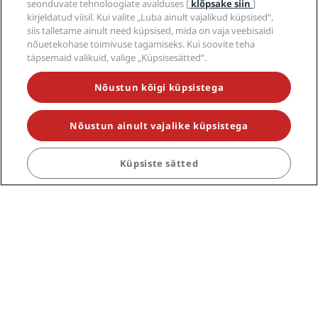
seonduvate tehnoloogiate avalduses [
klõpsake siin
]
kirjeldatud viisil. Kui valite „Luba ainult vajalikud küpsised“,
Vilnius
siis talletame ainult need küpsised, mida on vaja veebisaidi
nõuetekohase toimivuse tagamiseks. Kui soovite teha
1 Hotels
täpsemaid valikuid, valige „Küpsisesätted“.
Nõustun kõigi küpsistega
Nõustun ainult vajalike küpsistega
Alates
USD 136.67
Küpsiste sätted
Zürich
3 Hotels
Alates
USD 224.05