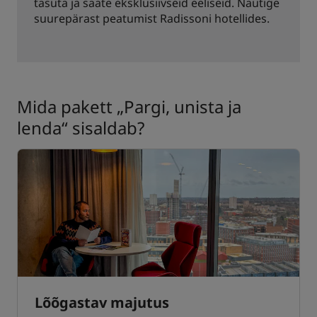
tasuta ja saate eksklusiivseid eeliseid. Nautige
suurepärast peatumist Radissoni hotellides.
Mida pakett „Pargi, unista ja
lenda“ sisaldab?
Lõõgastav majutus