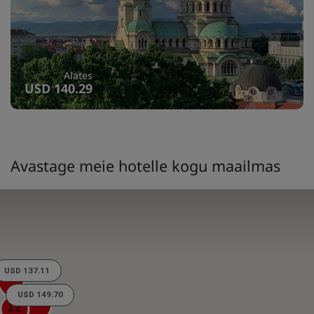
Alates
USD 140.29
Avastage meie hotelle kogu maailmas
USD 137.11
4
USD 149.70
13
12