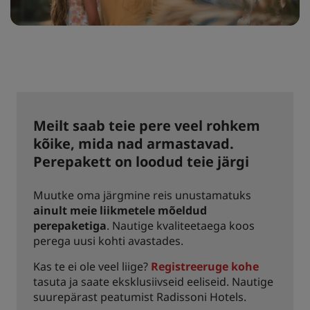
Park Plaza
Park Inn by Radisson
Kesklinnahotellid
Külastage meie blogi
Prize by Radisson
Country Inn & Suites
Meilt saab teie pere veel rohkem
kõike, mida nad armastavad.
Sidusettevõtja brändid Hiinas
Perepakett on loodud teie järgi
J.
Jin Jiang
Muutke oma järgmine reis unustamatuks
ainult meie liikmetele mõeldud
perepaketiga
. Nautige kvaliteetaega koos
Kunlun
Golden Tulip
perega uusi kohti avastades.
Kas te ei ole veel liige?
Registreeruge kohe
tasuta ja saate eksklusiivseid eeliseid. Nautige
suurepärast peatumist Radissoni Hotels.