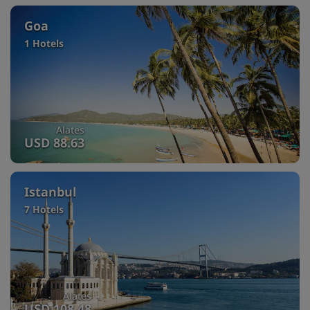
Goa
1 Hotels
Alates
USD 88.63
Istanbul
7 Hotels
Alates
USD 108.48