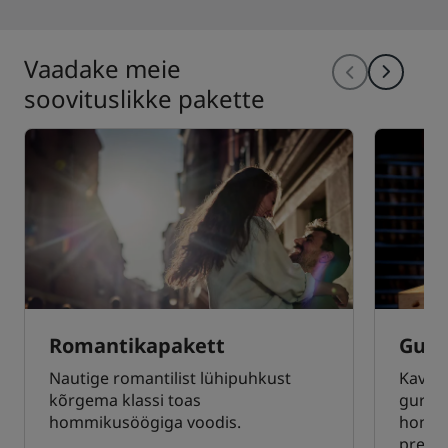
Vaadake meie
soovituslikke pakette
Romantikapakett
Gurm
Nautige romantilist lühipuhkust
Kavand
kõrgema klassi toas
gurme
hommikusöögiga voodis.
hommi
preem