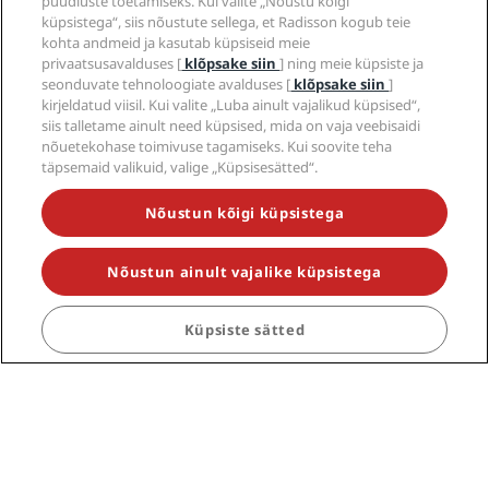
püüdluste toetamiseks. Kui valite „Nõustu kõigi
Reisiprofessionaalid
küpsistega“, siis nõustute sellega, et Radisson kogub teie
kohta andmeid ja kasutab küpsiseid meie
Ettevõte
privaatsusavalduses [
klõpsake siin
] ning meie küpsiste ja
seonduvate tehnoloogiate avalduses [
klõpsake siin
]
kirjeldatud viisil. Kui valite „Luba ainult vajalikud küpsised“,
Juriidiline teave
siis talletame ainult need küpsised, mida on vaja veebisaidi
nõuetekohase toimivuse tagamiseks. Kui soovite teha
Abi
täpsemaid valikuid, valige „Küpsisesätted“.
Nõustun kõigi küpsistega
Sotsiaalmeedia
Nõustun ainult vajalike küpsistega
Radissoni hotellibrändid
tiktok
instagram
youtube
facebook
whatsapp
pinterest
threads
twitter
linkedin
Küpsiste sätted
ÄRGE JÄÄGE ILMA MEIE KÕIGE
POPULAARSEMATEST ERIPAKKUMISTEST