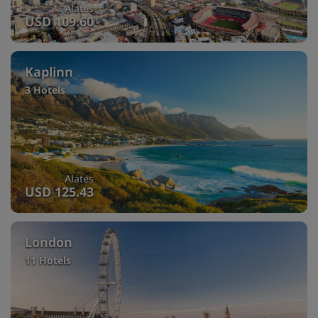
Alates
USD 109.60
Kaplinn
3 Hotels
Alates
USD 125.43
London
11 Hotels