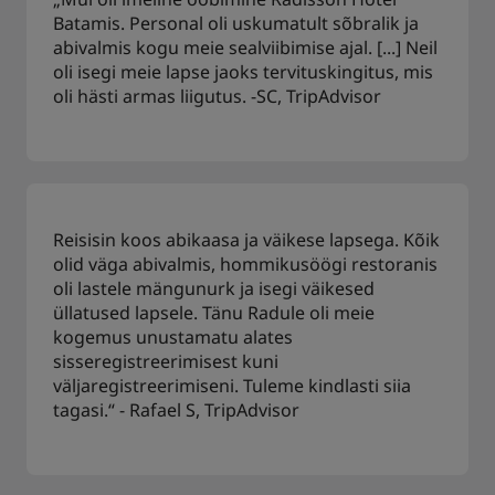
Batamis. Personal oli uskumatult sõbralik ja
abivalmis kogu meie sealviibimise ajal. [...] Neil
oli isegi meie lapse jaoks tervituskingitus, mis
oli hästi armas liigutus. -SC, TripAdvisor
Reisisin koos abikaasa ja väikese lapsega. Kõik
olid väga abivalmis, hommikusöögi restoranis
oli lastele mängunurk ja isegi väikesed
üllatused lapsele. Tänu Radule oli meie
kogemus unustamatu alates
sisseregistreerimisest kuni
väljaregistreerimiseni. Tuleme kindlasti siia
tagasi.“ - Rafael S, TripAdvisor