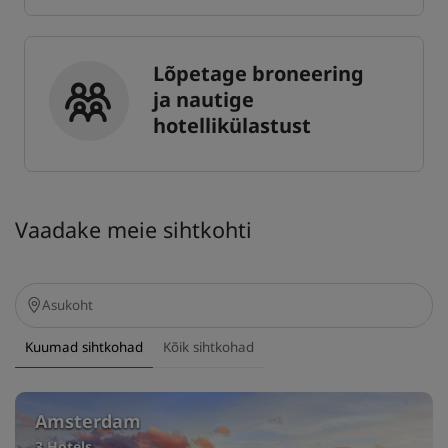
Lõpetage broneering
ja nautige
hotellikülastust
Vaadake meie sihtkohti
Kuumad sihtkohad
Kõik sihtkohad
Amsterdam
3 Hotels