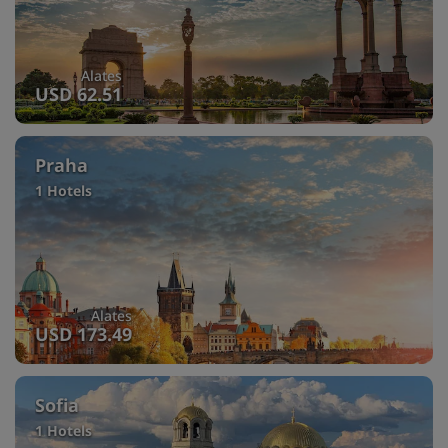
Alates
USD 62.51
Praha
1 Hotels
Alates
USD 173.49
Sofia
1 Hotels