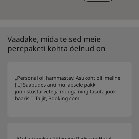
Vaadake, mida teised meie
perepaketi kohta öelnud on
„Personal oli hämmastav. Asukoht oli imeline.
[...] Saabudes anti mu lapsele pakk
joonistustarvete ja muuga ning tasuta jook
baaris.“ -Taljit, Booking.com
„Mul oli imeline ööbimine Radisson Hotel