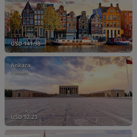
Alates
USD 141.98
Ankara
1 Hotels
Alates
USD 92.23