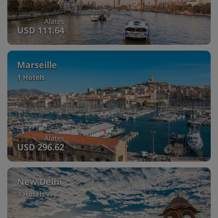
Alates
USD 111.64
Marseille
1 Hotels
Alates
USD 296.62
New Delhi
3 Hotels