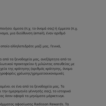
ιήσει άμεσα (π.χ. το όνομά σας) ή έμμεσα (π.χ.
ομα, μια διεύθυνση (email), έναν αριθμό
.
οποίο αλληλεπιδράτε μαζί μας. Γενικά,
να από τα ξενοδοχεία μας, ανεξάρτητα από το
διωτικού πρακτορείου ή μιλώντας απευθείας με
ιχεία της κράτησης (αριθμός κράτησης, όνομα
πληροφορέις χρέωσης/χρηματοοικονομικές
αμένει σε ένα από τα ξενοδοχεία μας. Τα
ι την ημερομηνία γέννησής σας), το ιστορικό
 σας όσον αφορά τα μηνύματα μάρκετινγκ.
γράμματος αφοσίωσης Radisson Rewards. Τα