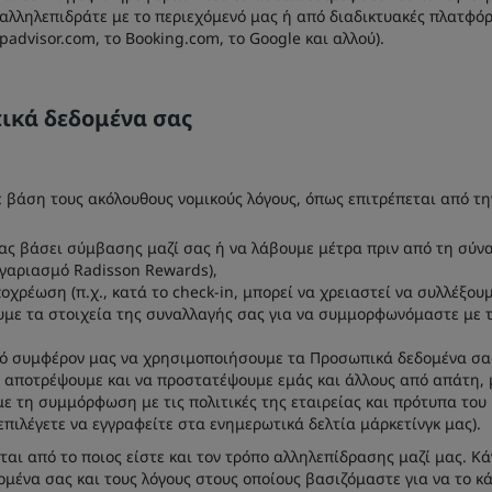
αλληλεπιδράτε με το περιεχόμενό μας ή από διαδικτυακές πλατφόρμ
ipadvisor.com, το Booking.com, το Google και αλλού).
ικά δεδομένα σας
βάση τους ακόλουθους νομικούς λόγους, όπως επιτρέπεται από τη
ας βάσει σύμβασης μαζί σας ή να λάβουμε μέτρα πριν από τη σύνα
ογαριασμό Radisson Rewards),
χρέωση (π.χ., κατά το check-in, μπορεί να χρειαστεί να συλλέξο
ουμε τα στοιχεία της συναλλαγής σας για να συμμορφωνόμαστε με τ
κό συμφέρον μας να χρησιμοποιήσουμε τα Προσωπικά δεδομένα σας 
να αποτρέψουμε και να προστατέψουμε εμάς και άλλους από απάτη, 
ε τη συμμόρφωση με τις πολιτικές της εταιρείας και πρότυπα του 
επιλέγετε να εγγραφείτε στα ενημερωτικά δελτία μάρκετίνγκ μας).
 από το ποιος είστε και τον τρόπο αλληλεπίδρασης μαζί μας. Κάντ
μένα σας και τους λόγους στους οποίους βασιζόμαστε για να το κ