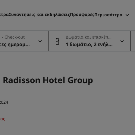
ετρα
Συναντήσεις και εκδηλώσεις
Προσφορές
Περισσότερα
Radisson Reward
 - Check-out
Δωμάτια και επισκέπτε
Οι κρατήσεις μ
ς
τες ημερομην
1 δωμάτιο, 2 ενήλικ
ες
Radisson Hotel Group
2024
μας