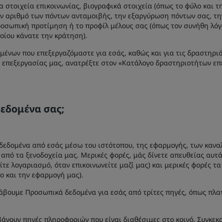
 στοιχεία επικοινωνίας, βιογραφικά στοιχεία (όπως το φύλο και τ
ον αριθμό των πόντων ανταμοιβής, την εξαργύρωση πόντων σας, τη
ροσωπική προτίμηση ή το προφίλ μέλους σας (όπως τον συνήθη λόγ
οίου κάνατε την κράτηση).
ένων που επεξεργαζόμαστε για εσάς, καθώς και για τις δραστηρι
ς επεξεργασίας μας, ανατρέξτε στον «Κατάλογο δραστηριοτήτων ε
εδομένα σας;
εδομένα από εσάς μέσω του ιστότοπου, της εφαρμογής, των καναλ
από τα ξενοδοχεία μας. Μερικές φορές, μάς δίνετε απευθείας αυτά
είτε λογαριασμό, όταν επικοινωνείτε μαζί μας) και μερικές φορές τ
ο και την εφαρμογή μας).
 λάβουμε Προσωπικά δεδομένα για εσάς από τρίτες πηγές, όπως πλ
βάνουν πηγές πληροφοριών που είναι διαθέσιμες στο κοινό. Συγκεκ