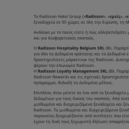
Το Radisson Hotel Group («
Radisson
», «
εμείς
», «
ξενοδοχεία σε 95 χώρες σε όλη την Ευρώπη, τη Μ
Ανάλογα με το ποιος είστε ή πώς αλληλεπιδράτε 
και για διαφορετικούς σκοπούς.
Η
Radisson Hospitality Belgium SRL
(Βλ. Παράρτ
για όλα τα Δεδομένα κράτησης και τα Δεδομένα ε
δραστηριότητες μάρκετινγκ της Radisson. Διατη
φέρουν την επωνυμία Radisson.
Η
Radisson Loyalty Management SRL
(Βλ. Παράρ
Radisson Rewards και τις σχετικές δραστηριότητ
πρόγραμμα, δηλαδή τα Δεδομένα μέλους.
Επιπλέον, όταν μένετε σε ένα από τα ξενοδοχεία
δεδομένων για τους δικούς του σκοπούς. Από αυτ
μισθωμένα και διαχειριζόμενα ξενοδοχεία και ξ
Radisson. Τα μισθωμένα και διαχειριζόμενα ξενο
παρουσίας διαχειρίζονται από οντότητες που εί
έχουν τη δική τους ξεχωριστή δήλωση απορρήτο