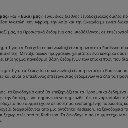
εμάς
» και «
(δικό) μας
») είναι ένας διεθνής ξενοδοχειακός όμιλος π
έση Ανατολή, την Αφρική, την Ασία και την Ωκεανία με εννέα διακρ
μαζί μας, τα Προσωπικά δεδομένα σας υποβάλλονται σε επεξεργασί
ημα 1 για τα Στοιχεία επικοινωνίας) είναι η οντότητα Radisson πο
πισκέπτη. Μεταξύ άλλων πραγμάτων, χειρίζεται ένα κεντρικό σύστη
ρεί επίσης μια παγκόσμια βάση δεδομένων των επισκεπτών που διαμ
τημα 1 για τα Στοιχεία επικοινωνίας) είναι η οντότητα Radisson 
ες και είναι ο υπεύθυνος επεξεργασίας δεδομένων για όλα τα Προσ
 μας, το ξενοδοχείο αυτό θα επεξεργάζεται τα Προσωπικά δεδομέν
ήν την άποψη, είναι σημαντικό να σημειωθεί ότι το χαρτοφυλάκιο 
ενοδοχεία που συμμετέχουν σε σύστημα ενοποιημένης παρουσίας κα
δοχεία διαχειρίζονται από μια οντότητα Radisson. Τα ξενοδοχεία
ναι ξεχωριστές από τη Radisson. Τα ξενοδοχεία που συμμετέχουν σ
υ.