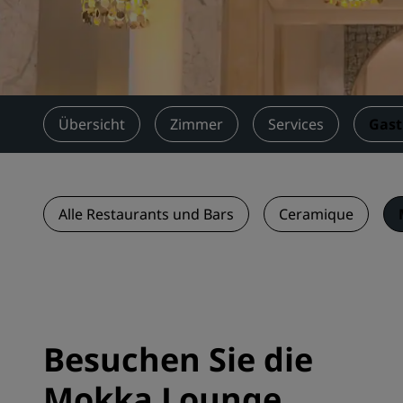
Verbundene Marken in China
Übersicht
Zimmer
Services
Gas
Alle Restaurants und Bars
Ceramique
Besuchen Sie die
Mokka Lounge