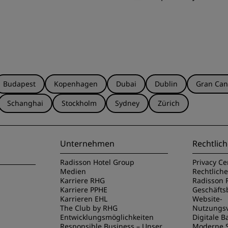
Budapest
Kopenhagen
Dubai
Dublin
Gran Can
Schanghai
Stockholm
Sydney
Zürich
Unternehmen
Rechtlich
Radisson Hotel Group
Privacy Ce
Medien
Rechtlich
Karriere RHG
Radisson 
Karriere PPHE
Geschäft
Karrieren EHL
Website-
The Club by RHG
Nutzungs
Entwicklungsmöglichkeiten
Digitale Ba
Responsible Business – Unser
Moderne S