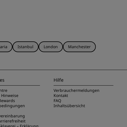
aria
Istanbul
London
Manchester
es
Hilfe
ntre
Verbrauchermeldungen
e Hinweise
Kontakt
Rewards
FAQ
sbedingungen
Inhaltsübersicht
vereinbarung
rrierefreiheit
klaverei – Erklärung