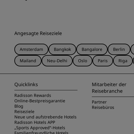
Angesagte Reiseziele
Amsterdam
Bangkok
Bangalore
Berlin
Mailand
Neu-Delhi
Oslo
Paris
Riga
Quicklinks
Mitarbeiter der
Reisebranche
Radisson Rewards
Online-Bestpreisgarantie
Partner
Blog
Reisebüros
Reiseziele
Neue und aufstrebende Hotels
Radisson Hotels APP
„Sports Approved“-Hotels
Familienfreundliche Hotels