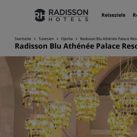
Reiseziele
R
Startseite
Tunesien
Djerba
Radisson Blu Athénée Palace Res
Radisson Blu Athénée Palace Reso
Unsere Marken
Marken von Radisson Hotels