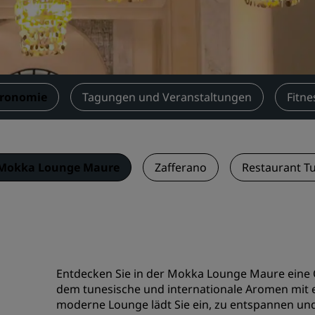
Einen Meetingraum buche
Fordern Sie ein Angebot a
Veranstaltungsorte
Branchenlösungen
tronomie
Tagungen und Veranstaltungen
Fitne
Flüge suchen
Flüge suchen
Mokka Lounge Maure
Zafferano
Restaurant T
Restaurants
Nach einem Restaurant su
Digitale Services
Entdecken Sie in der Mokka Lounge Maure eine O
Radisson Hotels App
dem tunesische und internationale Aromen mit
moderne Lounge lädt Sie ein, zu entspannen und 