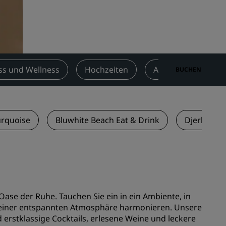
n
Hochzeitslocations
n
Nachhaltige Aufenthalte
Aufenthalte für Sportteams
Geschäftsreisender
ss und Wellness
Hochzeiten
Aktivitäten
A
BUCHEN
Hotels im Stadtzentrum
Besuchen Sie unseren Blog
Radisson Rewards
urquoise
Bluwhite Beach Eat & Drink
Djerba Iri
Entdecken Sie Radisson Rewards
chen
Vorteile
So verwenden Sie Punkte
So sammeln Sie Punkte
ase der Ruhe. Tauchen Sie ein in ein Ambiente, in
Bookers and Planners
 einer entspannten Atmosphäre harmonieren. Unsere
erstklassige Cocktails, erlesene Weine und leckere