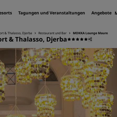
esorts
Tagungen und Veranstaltungen
Angebote
ort & Thalasso, Djerba
Restaurant und Bar
MOKKA Lounge Maure
rt & Thalasso, Djerba
Finden Sie Ihr Hotel
Reiseziele
Resorts
Serviced Apartments
Flughafenhotels
Neue und geplante Hotels
Tagungen und
Veranstaltungen
Entdecken Sie Radisson Me