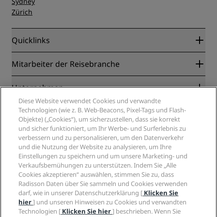
Sydney
Zürich
Quicklinks
Radisson Rewards
Mitarbeiter der Reisebranche
Online-Bestpreisgarantie
Blog
Partner
Unternehmen
Reiseziele
Reisebüros
Diese Website verwendet Cookies und verwandte
Neue und aufstrebende Hotels
Radisson Hotel Group
Technologien (wie z. B. Web-Beacons, Pixel-Tags und Flash-
Rechtliches
Radisson Hotels APP
Objekte) („Cookies“), um sicherzustellen, dass sie korrekt
Medien
„Sports Approved“-Hotels
und sicher funktioniert, um Ihr Werbe- und Surferlebnis zu
Karriere RHG
Privacy Centre
Hilfe
Familienfreundliche Hotels
verbessern und zu personalisieren, um den Datenverkehr
Karriere PPHE
Rechtliche Hinweise
Gesundheit & Sicherheit
und die Nutzung der Website zu analysieren, um Ihre
Karrieren EHL
Radisson Rewards Geschäftsbedingungen
Einstellungen zu speichern und um unsere Marketing- und
Verbrauchermeldungen
The Club by RHG
Soziale Medien
Website-Nutzungsvereinbarung
Verkaufsbemühungen zu unterstützen. Indem Sie „Alle
Kontakt
Entwicklungsmöglichkeiten
Cookies akzeptieren“ auswählen, stimmen Sie zu, dass
Digitale Barrierefreiheit
FAQ
Marken von Radisson Hotels
Responsible Business – Unser Engagement
Radisson Daten über Sie sammeln und Cookies verwenden
Moderne Sklaverei – Erklärung
Inhaltsübersicht
darf, wie in unserer Datenschutzerklärung [
Klicken Sie
Einkauf
hier
] und unseren Hinweisen zu Cookies und verwandten
Technologien [
Klicken Sie hier
] beschrieben. Wenn Sie