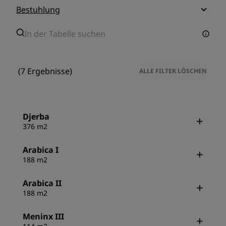
Bestuhlung
(7 Ergebnisse)
ALLE FILTER LÖSCHEN
Djerba
376 m2
Arabica I
188 m2
Arabica II
188 m2
Meninx III