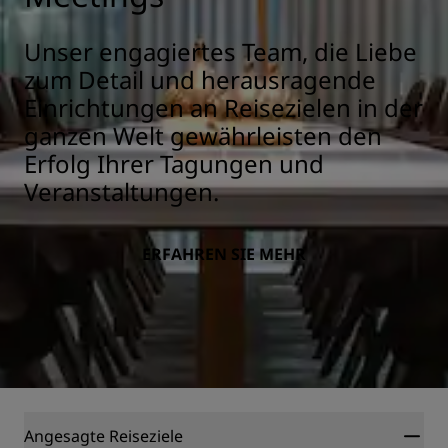
Unser engagiertes Team, die Liebe
zum Detail und herausragende
Einrichtungen an Reisezielen in der
ganzen Welt gewährleisten den
Erfolg Ihrer Tagungen und
Veranstaltungen.
ERFAHREN SIE MEHR
Angesagte Reiseziele