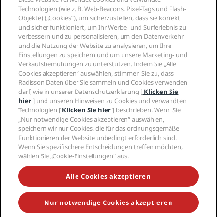
Technologien (wie z. B. Web-Beacons, Pixel-Tags und Flash-
Angesagte Reiseziele
Objekte) („Cookies“), um sicherzustellen, dass sie korrekt
und sicher funktioniert, um Ihr Werbe- und Surferlebnis zu
verbessern und zu personalisieren, um den Datenverkehr
Quicklinks
und die Nutzung der Website zu analysieren, um Ihre
Einstellungen zu speichern und um unsere Marketing- und
Mitarbeiter der Reisebranche
Verkaufsbemühungen zu unterstützen. Indem Sie „Alle
Cookies akzeptieren“ auswählen, stimmen Sie zu, dass
Radisson Daten über Sie sammeln und Cookies verwenden
Unternehmen
darf, wie in unserer Datenschutzerklärung [
Klicken Sie
hier
] und unseren Hinweisen zu Cookies und verwandten
Rechtliches
Technologien [
Klicken Sie hier
] beschrieben. Wenn Sie
„Nur notwendige Cookies akzeptieren“ auswählen,
speichern wir nur Cookies, die für das ordnungsgemäße
Hilfe
Funktionieren der Website unbedingt erforderlich sind.
Wenn Sie spezifischere Entscheidungen treffen möchten,
wählen Sie „Cookie-Einstellungen“ aus.
© 2026 Radisson Hotel Group.
Alle Rechte
Alle Cookies akzeptieren
vorbehalten. RHG Radisson Hotel Group, Radisson,
Radisson RED, Radisson Blu, Radisson Collection,
Radisson Individuals, Park Plaza, Park Inn, Country Inn
& Suites, Prize by Radisson, Radisson Rewards und
Nur notwendige Cookies akzeptieren
Radisson Meetings sind Warenzeichen der Radisson
Hotel Group.