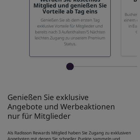
Mitglied und genießen Sie
Vorteile ab Tag eins
Buchen S
einem un
Genießen Sie ab dem ersten Tag
in Eur
exklusive Vorteile für Mitglieder und
od
bereits nach 3 Aufenthalten/5 Nächten
leichten Zugang zu unserem Premium
Status.
Genießen Sie exklusive
Angebote und Werbeaktionen
nur für Mitglieder
Als Radisson Rewards Mitglied haben Sie Zugang zu exklusiven
Angeboten mit denen Sie schneller Punkte sammeln und