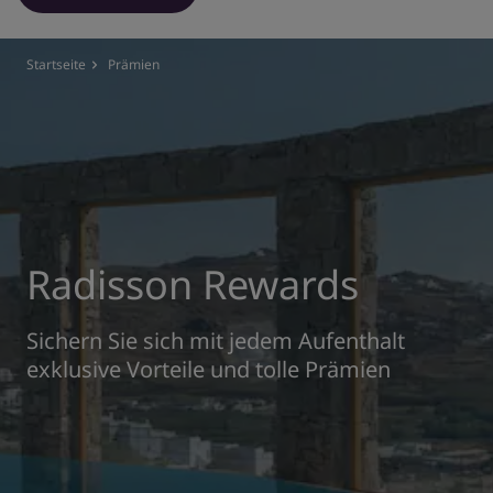
Park Plaza
Park Inn by Radisson
Hotels im Stadtzentrum
Startseite
Prämien
Besuchen Sie unseren Blog
Prize by Radisson
Country Inn & Suites
Verbundene Marken in China
J.
Jin Jiang
Radisson Rewards
Sichern Sie sich mit jedem Aufenthalt
exklusive Vorteile und tolle Prämien
Kunlun
Golden Tulip