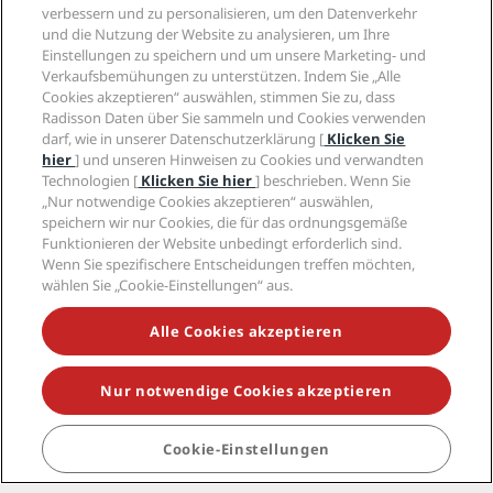
Beliebteste Angebote im Asien-
verbessern und zu personalisieren, um den Datenverkehr
und die Nutzung der Website zu analysieren, um Ihre
Pazifik-Raum
Einstellungen zu speichern und um unsere Marketing- und
Verkaufsbemühungen zu unterstützen. Indem Sie „Alle
15 Angebote
·
Alle anzeigen
Cookies akzeptieren“ auswählen, stimmen Sie zu, dass
Radisson Daten über Sie sammeln und Cookies verwenden
darf, wie in unserer Datenschutzerklärung [
Klicken Sie
hier
] und unseren Hinweisen zu Cookies und verwandten
-35%
-20%
-25%
Technologien [
Klicken Sie hier
] beschrieben. Wenn Sie
„Nur notwendige Cookies akzeptieren“ auswählen,
speichern wir nur Cookies, die für das ordnungsgemäße
Funktionieren der Website unbedingt erforderlich sind.
Wenn Sie spezifischere Entscheidungen treffen möchten,
wählen Sie „Cookie-Einstellungen“ aus.
Great Getaways.
China-
Alle Cookies akzeptieren
Greater Deals
Sommerangebot
Thaila
Nur notwendige Cookies akzeptieren
Most popular offers in India
Cookie-Einstellungen
1 Angebot
·
Alle anzeigen