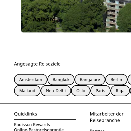
Aalborg
Angesagte Reiseziele
Amsterdam
Bangkok
Bangalore
Berlin
Mailand
Neu-Delhi
Oslo
Paris
Riga
Quicklinks
Mitarbeiter der
Reisebranche
Radisson Rewards
Online-Bestpreisgarantie
Partner