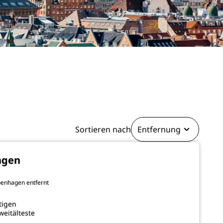
Sortieren nach
Entfernung
agen
penhagen entfernt
tigen
eitälteste