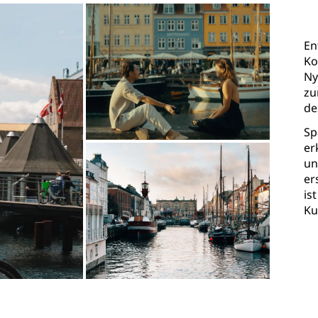
En
Ko
Ny
zu
de
Sp
er
un
er
is
Ku