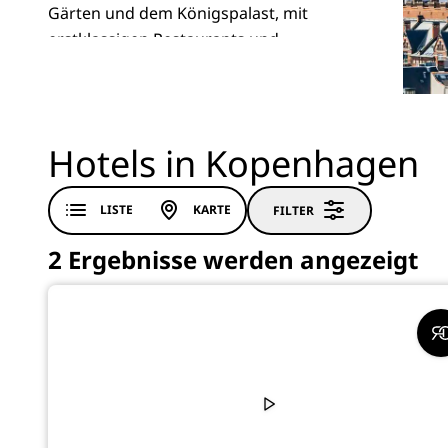
Gärten und dem Königspalast, mit
erstklassigen Restaurants und
lauschigen Einkaufsstraßen. Eine Reise
nach Kopenhagen erscheint immer zu
kurz.
Hotels in Kopenhagen
LISTE
KARTE
FILTER
2 Ergebnisse werden angezeigt