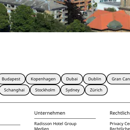
Budapest
Kopenhagen
Dubai
Dublin
Gran Can
Schanghai
Stockholm
Sydney
Zürich
Unternehmen
Rechtlich
Radisson Hotel Group
Privacy Ce
Medien
Rechtlich