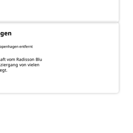
agen
Kopenhagen entfernt
haft vom Radisson Blu
ziergang von vielen
egt.