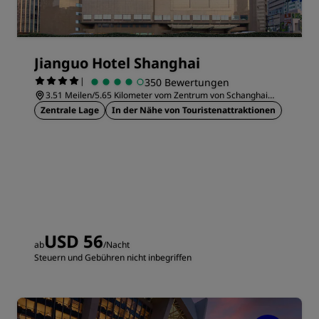
Jianguo Hotel Shanghai
|
350 Bewertungen
3.51 Meilen/5.65 Kilometer vom Zentrum von Schanghai
entfernt
Zentrale Lage
In der Nähe von Touristenattraktionen
USD 56
ab
/Nacht
Steuern und Gebühren nicht inbegriffen