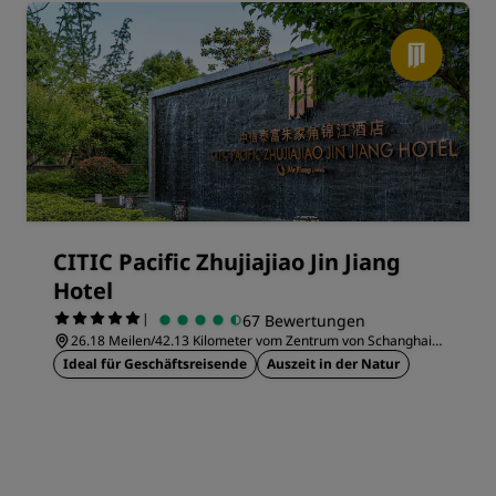
CITIC Pacific Zhujiajiao Jin Jiang
Hotel
|
67 Bewertungen
26.18 Meilen/42.13 Kilometer vom Zentrum von Schanghai
entfernt
Ideal für Geschäftsreisende
Auszeit in der Natur