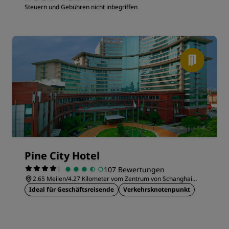
Steuern und Gebühren nicht inbegriffen
Pine City Hotel
|
107 Bewertungen
2.65 Meilen/4.27 Kilometer vom Zentrum von Schanghai
entfernt
Ideal für Geschäftsreisende
Verkehrsknotenpunkt