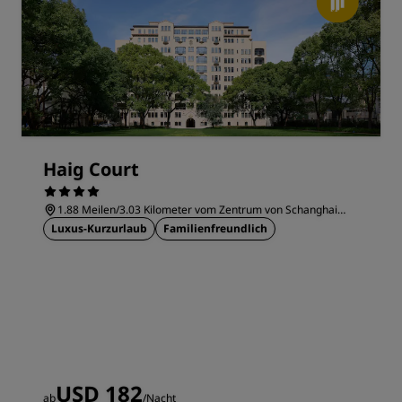
Haig Court
1.88 Meilen/3.03 Kilometer vom Zentrum von Schanghai
entfernt
Luxus-Kurzurlaub
Familienfreundlich
USD 182
ab
/Nacht