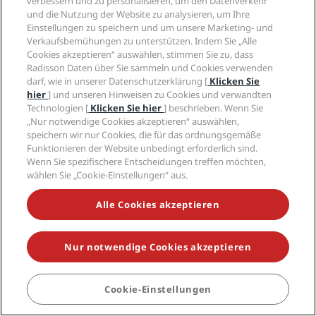
verbessern und zu personalisieren, um den Datenverkehr
Radisson Collection Lingang
und die Nutzung der Website zu analysieren, um Ihre
Einstellungen zu speichern und um unsere Marketing- und
Shanghai
Verkaufsbemühungen zu unterstützen. Indem Sie „Alle
|
101 Bewertungen
Cookies akzeptieren“ auswählen, stimmen Sie zu, dass
36.01 Meilen/57.95 Kilometer vom Zentrum von Schanghai
Radisson Daten über Sie sammeln und Cookies verwenden
entfernt
Ideal für Geschäftsreisende
Familienfreundlich
darf, wie in unserer Datenschutzerklärung [
Klicken Sie
hier
] und unseren Hinweisen zu Cookies und verwandten
Technologien [
Klicken Sie hier
] beschrieben. Wenn Sie
„Nur notwendige Cookies akzeptieren“ auswählen,
speichern wir nur Cookies, die für das ordnungsgemäße
Funktionieren der Website unbedingt erforderlich sind.
Wenn Sie spezifischere Entscheidungen treffen möchten,
wählen Sie „Cookie-Einstellungen“ aus.
USD 83
ab
/Nacht
Alle Cookies akzeptieren
Steuern und Gebühren nicht inbegriffen
Nur notwendige Cookies akzeptieren
Cookie-Einstellungen