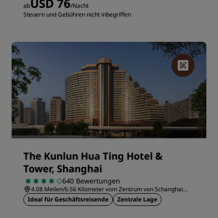
USD 76
ab
/Nacht
Steuern und Gebühren nicht inbegriffen
The Kunlun Hua Ting Hotel &
Tower, Shanghai
640 Bewertungen
4.08 Meilen/6.56 Kilometer vom Zentrum von Schanghai
entfernt
Ideal für Geschäftsreisende
Zentrale Lage