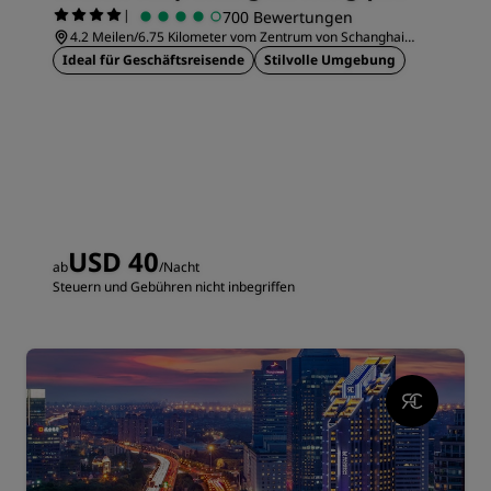
|
700 Bewertungen
4.2 Meilen/6.75 Kilometer vom Zentrum von Schanghai
entfernt
Ideal für Geschäftsreisende
Stilvolle Umgebung
USD 40
ab
/Nacht
Steuern und Gebühren nicht inbegriffen