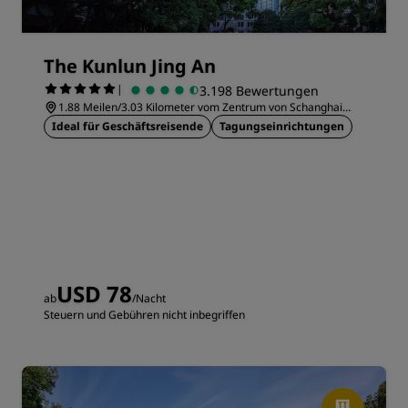
The Kunlun Jing An
|
3.198 Bewertungen
1.88 Meilen/3.03 Kilometer vom Zentrum von Schanghai
entfernt
Ideal für Geschäftsreisende
Tagungseinrichtungen
USD 78
ab
/Nacht
Steuern und Gebühren nicht inbegriffen