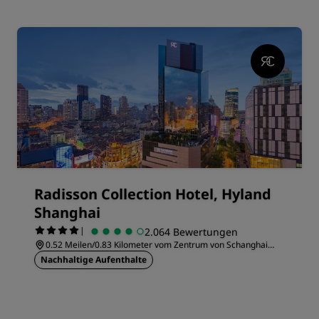
Radisson Collection Hotel, Hyland
Shanghai
|
2.064 Bewertungen
0.52 Meilen/0.83 Kilometer vom Zentrum von Schanghai
entfernt
Nachhaltige Aufenthalte