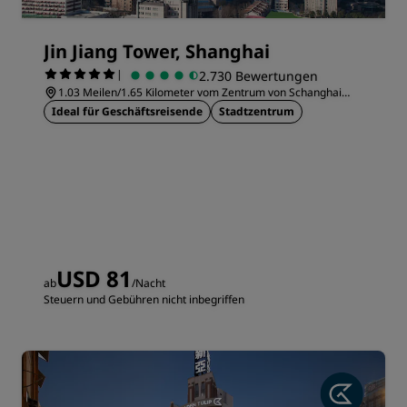
Jin Jiang Tower, Shanghai
|
2.730 Bewertungen
1.03 Meilen/1.65 Kilometer vom Zentrum von Schanghai
entfernt
Ideal für Geschäftsreisende
Stadtzentrum
USD 81
ab
/Nacht
Steuern und Gebühren nicht inbegriffen