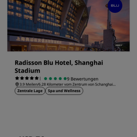
Radisson Blu Hotel, Shanghai
Stadium
|
9 Bewertungen
3.9 Meilen/6.28 Kilometer vom Zentrum von Schanghai
entfernt
Zentrale Lage
Spa und Wellness