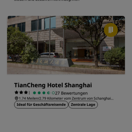
TianCheng Hotel Shanghai
|
27 Bewertungen
1.74 Meilen/2.79 Kilometer vom Zentrum von Schanghai
entfernt
Ideal für Geschäftsreisende
Zentrale Lage