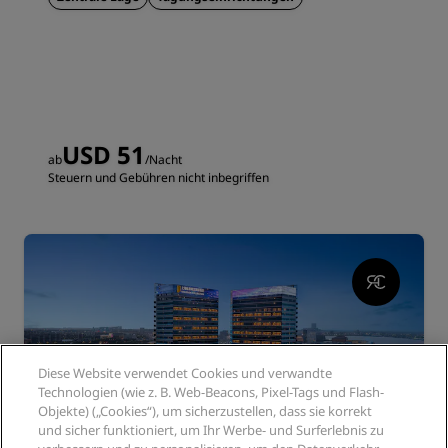
USD 51
ab
/Nacht
Steuern und Gebühren nicht inbegriffen
Diese Website verwendet Cookies und verwandte
Technologien (wie z. B. Web-Beacons, Pixel-Tags und Flash-
Objekte) („Cookies“), um sicherzustellen, dass sie korrekt
und sicher funktioniert, um Ihr Werbe- und Surferlebnis zu