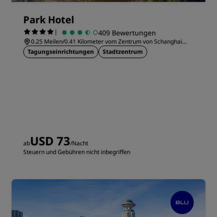
Park Hotel
|
409 Bewertungen
0.25 Meilen/0.41 Kilometer vom Zentrum von Schanghai
entfernt
Tagungseinrichtungen
Stadtzentrum
USD 73
ab
/Nacht
Steuern und Gebühren nicht inbegriffen