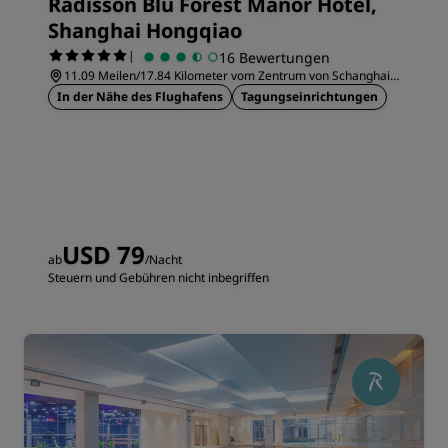
Radisson Blu Forest Manor Hotel,
Shanghai Hongqiao
|
16 Bewertungen
11.09 Meilen/17.84 Kilometer vom Zentrum von Schanghai
entfernt
In der Nähe des Flughafens
Tagungseinrichtungen
USD 79
ab
/Nacht
Steuern und Gebühren nicht inbegriffen