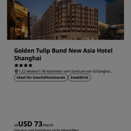
Golden Tulip Bund New Asia Hotel
Shanghai
1.22 Meilen/1.96 Kilometer vom Zentrum von Schanghai
entfernt
Ideal für Geschäftsreisende
Stadtblick
USD 73
ab
/Nacht
Steuern und Gebühren nicht inbegriffen