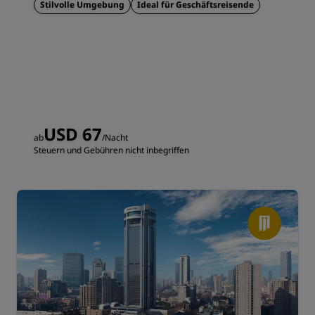
entfernt
Stilvolle Umgebung
Ideal für Geschäftsreisende
USD 67
ab
/Nacht
Steuern und Gebühren nicht inbegriffen