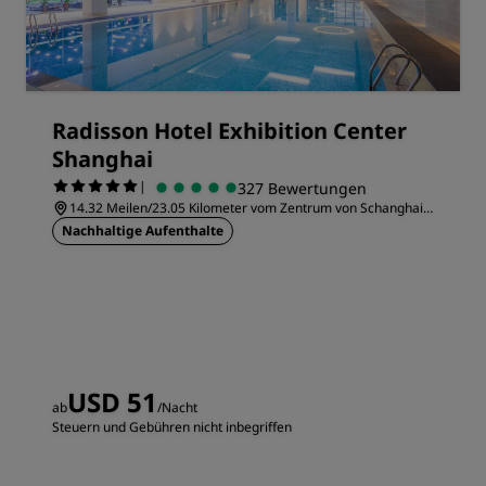
Radisson Hotel Exhibition Center
Shanghai
|
327 Bewertungen
14.32 Meilen/23.05 Kilometer vom Zentrum von Schanghai
entfernt
Nachhaltige Aufenthalte
USD 51
ab
/Nacht
Steuern und Gebühren nicht inbegriffen