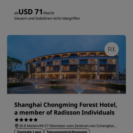
USD 71
ab
/Nacht
Steuern und Gebühren nicht inbegriffen
Shanghai Chongming Forest Hotel,
a member of Radisson Individuals
30.8 Meilen/49.57 Kilometer vom Zentrum von Schanghai
entfernt
Zentrale Lage
Tagungseinrichtungen