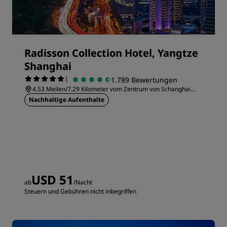
Radisson Collection Hotel, Yangtze
Shanghai
|
1.789 Bewertungen
4.53 Meilen/7.29 Kilometer vom Zentrum von Schanghai
entfernt
Nachhaltige Aufenthalte
USD 51
ab
/Nacht
Steuern und Gebühren nicht inbegriffen