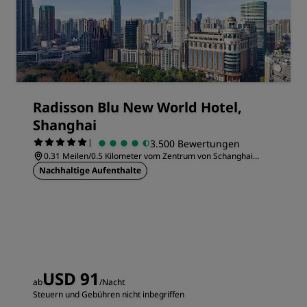
Radisson Blu New World Hotel,
Shanghai
|
3.500 Bewertungen
0.31 Meilen/0.5 Kilometer vom Zentrum von Schanghai
entfernt
Nachhaltige Aufenthalte
USD 91
ab
/Nacht
Steuern und Gebühren nicht inbegriffen