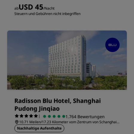
USD 45
ab
/Nacht
Steuern und Gebühren nicht inbegriffen
Radisson Blu Hotel, Shanghai
Pudong Jinqiao
|
1.764 Bewertungen
10.71 Meilen/17.23 Kilometer vom Zentrum von Schanghai
entfernt
Nachhaltige Aufenthalte