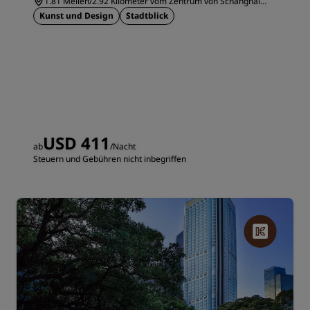
1.81 Meilen/2.92 Kilometer vom Zentrum von Schanghai
entfernt
Kunst und Design
Stadtblick
USD 411
ab
/Nacht
Steuern und Gebühren nicht inbegriffen