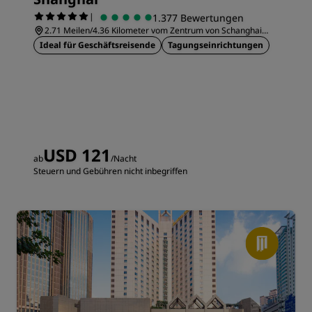
|
1.377 Bewertungen
2.71 Meilen/4.36 Kilometer vom Zentrum von Schanghai
entfernt
Ideal für Geschäftsreisende
Tagungseinrichtungen
USD 121
ab
/Nacht
Steuern und Gebühren nicht inbegriffen