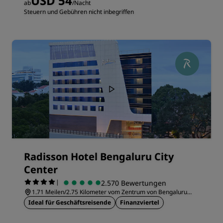
USD 54
ab
/Nacht
Steuern und Gebühren nicht inbegriffen
Radisson Hotel Bengaluru City
Center
|
2.570 Bewertungen
1.71 Meilen/2.75 Kilometer vom Zentrum von Bengaluru
entfernt
Ideal für Geschäftsreisende
Finanzviertel