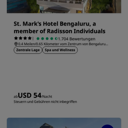
St. Mark's Hotel Bengaluru, a
member of Radisson Individuals
|
1.704 Bewertungen
0.4 Meilen/0.65 Kilometer vom Zentrum von Bengaluru
entfernt
Zentrale Lage
Spa und Wellness
USD 54
ab
/Nacht
Steuern und Gebühren nicht inbegriffen