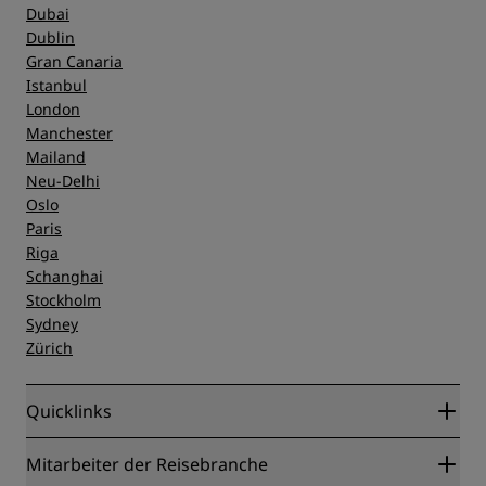
Dubai
Dublin
Gran Canaria
Istanbul
London
Manchester
Mailand
Neu-Delhi
Oslo
Paris
Riga
Schanghai
Stockholm
Sydney
Zürich
Quicklinks
Radisson Rewards
Mitarbeiter der Reisebranche
Online-Bestpreisgarantie