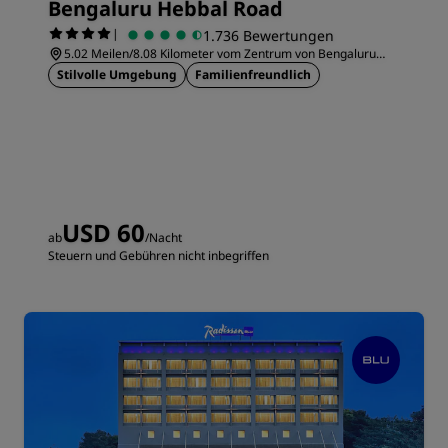
Bengaluru Hebbal Road
|
1.736 Bewertungen
5.02 Meilen/8.08 Kilometer vom Zentrum von Bengaluru
entfernt
Stilvolle Umgebung
Familienfreundlich
USD 60
ab
/Nacht
Steuern und Gebühren nicht inbegriffen