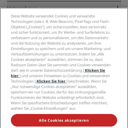
Blog
Partner
Unternehmen
Reiseziele
Reisebüros
Diese Website verwendet Cookies und verwandte
Neue und aufstrebende Hotels
Radisson Hotel Group
Technologien (wie z. B. Web-Beacons, Pixel-Tags und Flash-
Rechtliches
Radisson Hotels APP
Objekte) („Cookies“), um sicherzustellen, dass sie korrekt
Medien
„Sports Approved“-Hotels
und sicher funktioniert, um Ihr Werbe- und Surferlebnis zu
Karriere RHG
Privacy Centre
Hilfe
Familienfreundliche Hotels
verbessern und zu personalisieren, um den Datenverkehr
Karriere PPHE
Rechtliche Hinweise
Gesundheit & Sicherheit
und die Nutzung der Website zu analysieren, um Ihre
Karrieren EHL
Radisson Rewards Geschäftsbedingungen
Einstellungen zu speichern und um unsere Marketing- und
Verbrauchermeldungen
The Club by RHG
Soziale Medien
Website-Nutzungsvereinbarung
Verkaufsbemühungen zu unterstützen. Indem Sie „Alle
Kontakt
Entwicklungsmöglichkeiten
Cookies akzeptieren“ auswählen, stimmen Sie zu, dass
Digitale Barrierefreiheit
FAQ
Marken von Radisson Hotels
Responsible Business – Unser Engagement
Radisson Daten über Sie sammeln und Cookies verwenden
Moderne Sklaverei – Erklärung
Inhaltsübersicht
darf, wie in unserer Datenschutzerklärung [
Klicken Sie
Einkauf
hier
] und unseren Hinweisen zu Cookies und verwandten
Technologien [
Klicken Sie hier
] beschrieben. Wenn Sie
„Nur notwendige Cookies akzeptieren“ auswählen,
speichern wir nur Cookies, die für das ordnungsgemäße
Funktionieren der Website unbedingt erforderlich sind.
Wenn Sie spezifischere Entscheidungen treffen möchten,
wählen Sie „Cookie-Einstellungen“ aus.
VERPASSEN SIE NIEMALS UNSERE BELIEBTESTEN
ANGEBOTE
Alle Cookies akzeptieren