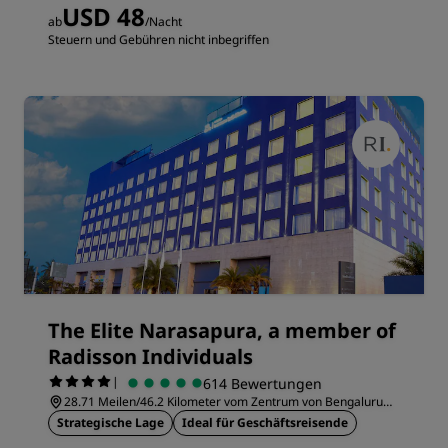
USD 48
ab
/Nacht
Steuern und Gebühren nicht inbegriffen
The Elite Narasapura, a member of
Radisson Individuals
|
614 Bewertungen
28.71 Meilen/46.2 Kilometer vom Zentrum von Bengaluru
entfernt
Strategische Lage
Ideal für Geschäftsreisende