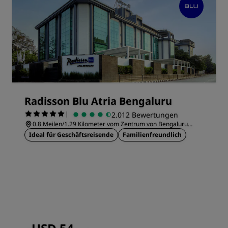
Radisson Blu Atria Bengaluru
|
2.012 Bewertungen
0.8 Meilen/1.29 Kilometer vom Zentrum von Bengaluru
entfernt
Ideal für Geschäftsreisende
Familienfreundlich