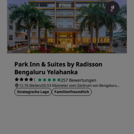
Park Inn & Suites by Radisson
Bengaluru Yelahanka
|
257 Bewertungen
12.76 Meilen/20.53 Kilometer vom Zentrum von Bengaluru
entfernt
Strategische Lage
Familienfreundlich