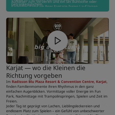
Aufkleber zum Verzieren und ein Set Buntstifte oder
Getränkegutschein.
Farbstifte, damit sie ihrer Fantasie freien Lauf lassen
können. Wie wäre es mit einem kleinen Extra? Ein
spezieller Gutschein für ein Getränk – weil jeder kleine
Entdecker eine erfrischende Belohnung verdient!
Karjat — wo die Kleinen die
Richtung vorgeben
Im
Radisson Blu Plaza Resort & Convention Centre, Karjat
,
finden Familienmomente ihren Rhythmus in den ganz
einfachen Augenblicken. Vormittage voller Energie im Fun
Park, Nachmittage mit Trampolinspringen, Spielen und Zeit im
Freien.
Jeder Tag ist geprägt von Lachen, Lieblingsleckereien und
endlosem Platz zum Spielen – ein Gefühl von unbeschwerter