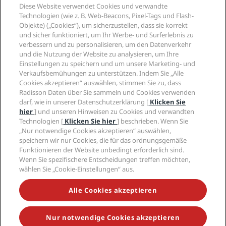
Diese Website verwendet Cookies und verwandte
Rechtliches
Technologien (wie z. B. Web-Beacons, Pixel-Tags und Flash-
Objekte) („Cookies“), um sicherzustellen, dass sie korrekt
Hilfe
und sicher funktioniert, um Ihr Werbe- und Surferlebnis zu
verbessern und zu personalisieren, um den Datenverkehr
und die Nutzung der Website zu analysieren, um Ihre
Soziale Medien
Einstellungen zu speichern und um unsere Marketing- und
Verkaufsbemühungen zu unterstützen. Indem Sie „Alle
Cookies akzeptieren“ auswählen, stimmen Sie zu, dass
Marken von Radisson Hotels
Radisson Daten über Sie sammeln und Cookies verwenden
darf, wie in unserer Datenschutzerklärung [
Klicken Sie
tiktok
instagram
youtube
facebook
whatsapp
pinterest
threads
twitter
linkedin
hier
] und unseren Hinweisen zu Cookies und verwandten
Technologien [
Klicken Sie hier
] beschrieben. Wenn Sie
„Nur notwendige Cookies akzeptieren“ auswählen,
speichern wir nur Cookies, die für das ordnungsgemäße
Funktionieren der Website unbedingt erforderlich sind.
VERPASSEN SIE NIEMALS UNSERE BELIEBTESTEN
Wenn Sie spezifischere Entscheidungen treffen möchten,
ANGEBOTE
wählen Sie „Cookie-Einstellungen“ aus.
Alle Cookies akzeptieren
© 2026 Radisson Hotel Group.
Alle Rechte vorbehalten. RHG Radisson
Hotel Group, Radisson, Radisson RED, Radisson Blu, Radisson Collection,
Radisson Individuals, Park Plaza, Park Inn, Country Inn & Suites, Prize by
Nur notwendige Cookies akzeptieren
Radisson, Radisson Rewards und Radisson Meetings sind Warenzeichen