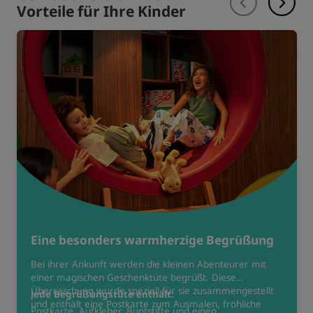
Vorteile für Ihre Kinder
Eine besonders warmherzige Begrüßung
Bei ihrer Ankunft werden die kleinen Abenteurer mit
einer magischen Geschenktüte begrüßt. Diese
Überraschung wurde speziell für sie zusammengestellt
Jede Begrüßungstüte enthält:
und enthält eine Postkarte zum Ausmalen, fröhliche
Postkarte, Aufkleber, Buntstifte und einen