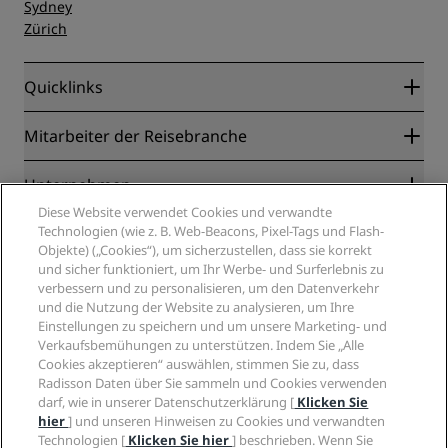
Sydney
Zürich
Quicklinks
Radisson Rewards
Mitarbeiter der Reisebranche
Online-Bestpreisgarantie
Blog
Partner
Unternehmen
Reiseziele
Reisebüros
Diese Website verwendet Cookies und verwandte
Neue und aufstrebende Hotels
Radisson Hotel Group
Technologien (wie z. B. Web-Beacons, Pixel-Tags und Flash-
Rechtliches
Radisson Hotels APP
Objekte) („Cookies“), um sicherzustellen, dass sie korrekt
Medien
„Sports Approved“-Hotels
und sicher funktioniert, um Ihr Werbe- und Surferlebnis zu
Karriere RHG
Privacy Centre
Hilfe
Familienfreundliche Hotels
verbessern und zu personalisieren, um den Datenverkehr
Karriere PPHE
Rechtliche Hinweise
Gesundheit & Sicherheit
und die Nutzung der Website zu analysieren, um Ihre
Karrieren EHL
Radisson Rewards Geschäftsbedingungen
Einstellungen zu speichern und um unsere Marketing- und
Verbrauchermeldungen
The Club by RHG
Soziale Medien
Website-Nutzungsvereinbarung
Verkaufsbemühungen zu unterstützen. Indem Sie „Alle
Kontakt
Entwicklungsmöglichkeiten
Cookies akzeptieren“ auswählen, stimmen Sie zu, dass
Digitale Barrierefreiheit
FAQ
Marken von Radisson Hotels
Responsible Business – Unser Engagement
Radisson Daten über Sie sammeln und Cookies verwenden
Moderne Sklaverei – Erklärung
Inhaltsübersicht
darf, wie in unserer Datenschutzerklärung [
Klicken Sie
Einkauf
hier
] und unseren Hinweisen zu Cookies und verwandten
Technologien [
Klicken Sie hier
] beschrieben. Wenn Sie