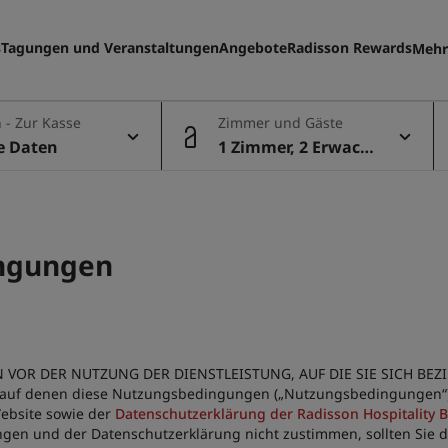
s
Tagungen und Veranstaltungen
Angebote
Radisson Rewards
Mehr
Me
 - Zur Kasse
Zimmer und Gäste
le Daten
1 Zimmer, 2 Erwach
sene
ngungen
 VOR DER NUTZUNG DER DIENSTLEISTUNG, AUF DIE SIE SICH BEZ
, auf denen diese Nutzungsbedingungen („Nutzungsbedingungen“) ve
ebsite sowie der
Datenschutzerklärung der Radisson Hospitality 
en und der Datenschutzerklärung nicht zustimmen, sollten Sie d