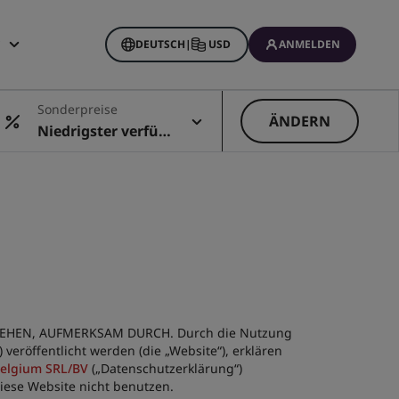
DEUTSCH
|
USD
ANMELDEN
ine Buchungen
Sonderpreise
ÄNDERN
Niedrigster verfüg
barer Preis
IEHEN, AUFMERKSAM DURCH. Durch die Nutzung
röffentlicht werden (die „Website“), erklären
Belgium SRL/BV
(„Datenschutzerklärung“)
iese Website nicht benutzen.