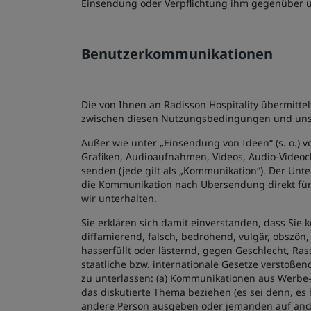
Einsendung oder Verpflichtung ihm gegenüber u
Benutzerkommunikationen
Die von Ihnen an Radisson Hospitality übermitt
zwischen diesen Nutzungsbedingungen und unser
Außer wie unter „Einsendung von Ideen“ (s. o.) vo
Grafiken, Audioaufnahmen, Videos, Audio-Videocli
senden (jede gilt als „Kommunikation“). Der Unt
die Kommunikation nach Übersendung direkt für 
wir unterhalten.
Sie erklären sich damit einverstanden, dass Sie 
diffamierend, falsch, bedrohend, vulgär, obszön,
hasserfüllt oder lästernd, gegen Geschlecht, Rass
staatliche bzw. internationale Gesetze verstoßen
zu unterlassen: (a) Kommunikationen aus Werbe-
das diskutierte Thema beziehen (es sei denn, es 
andere Person ausgeben oder jemanden auf ande