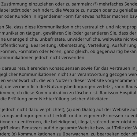
n Zustimmung einzuziehen oder zu sammeln; (f) mehrfaches Send
 dabei stört oder behindert, die Website zu nutzen oder zu genie
ner oder Kunden in irgendeiner Form für etwas haftbar machen bz
 Sie, dass diese Kommunikation nicht vertraulich und nicht propri
unikation tätigen, gewähren Sie (oder garantieren Sie, dass der 
ne unentgeltliche, unbefristete, unwiderrufliche, weltweite nicht-
eröffentlichung, Bearbeitung, Übersetzung, Verteilung, Ausführun
 Formen, Formaten oder Foren, ganz gleich, ob gegenwärtig bekann
Kommunikationen jedoch nicht verwenden.
e daraus resultierenden Konsequenzen sowie für das Vertrauen in
jeglicher Kommunikationen nicht zur Verantwortung gezogen werden
n verantwortlich, die von Nutzern dieser Website vorgenommen 
, die vermeintlich die Nutzungsbedingungen verletzt, kann Radi
mmen, ob diese Kommunikation zu löschen ist. Radisson Hospital
e Erfüllung oder Nichterfüllung solcher Aktivitäten.
st jedoch nicht dazu verpflichtet), (a) den Dialog auf der Website 
tzungsbedingungen nicht erfüllt und in eigenem Ermessen zu ent
nen zu entfernen, die beleidigend, illegal, störend oder nicht me
riff eines Benutzers auf die gesamte Website bzw. auf Teile der W
n; (e) Kommunikationen zu überwachen, zu bearbeiten oder offen