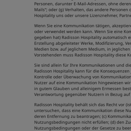
Personen, darunter E-Mail-Adressen, ohne dere
Mails“; oder (g) Verhalten, das andere Personen
Hospitality uns oder unsere Lizenznehmer, Part
Wenn Sie eine Kommunikation tätigen, akzeptieren
oder verwendet werden kann. Wenn Sie eine Komm
gegeben hat) Radisson Hospitality automatisch ei
Erstellung abgeleiteter Werke, Modifizierung, V
Medien bzw. auf jeglichem Medium, in jeglichen
Vorstehenden muss Radisson Hospitality diese 
Sie sind allein für Ihre Kommunikationen und di
Radisson Hospitality kann für die Konsequenzen 
Kontrolle oder Überwachung von Kommunikatione
Nutzer auf eine Kommunikation hingewiesen wird
in gutem Glauben und alleinigem Ermessen besti
Verantwortung gegenüber Nutzern in Bezug auf di
Radisson Hospitality behält sich das Recht vor (i
untersuchen, dass eine Kommunikation diese Nu
deren Entfernung zu beantragen; (c) Kommunikatio
Nutzungsbedingungen nicht erfüllen; (d) den Zug
Nutzungsbedingungen oder der Gesetze zu beende