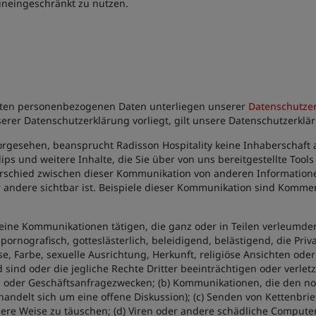
neingeschränkt zu nutzen.
elten personenbezogenen Daten unterliegen unserer
Datenschutze
er Datenschutzerklärung vorliegt, gilt unsere Datenschutzerklä
rgesehen, beansprucht Radisson Hospitality keine Inhaberschaft auf
ps und weitere Inhalte, die Sie über von uns bereitgestellte Tools
erschied zwischen dieser Kommunikation von anderen Informationen,
andere sichtbar ist. Beispiele dieser Kommunikation sind Kommen
keine Kommunikationen tätigen, die ganz oder in Teilen verleumder
 pornografisch, gotteslästerlich, beleidigend, belästigend, die Pri
e, Farbe, sexuelle Ausrichtung, Herkunft, religiöse Ansichten oder
d sind oder die jegliche Rechte Dritter beeinträchtigen oder verl
 oder Geschäftsanfragezwecken; (b) Kommunikationen, die den norm
handelt sich um eine offene Diskussion); (c) Senden von Kettenbri
re Weise zu täuschen; (d) Viren oder andere schädliche Computer