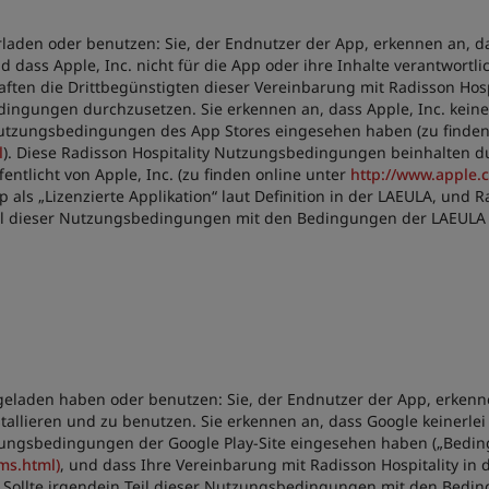
laden oder benutzen: Sie, der Endnutzer der App, erkennen an, d
 und dass Apple, Inc. nicht für die App oder ihre Inhalte verantwor
haften die Drittbegünstigten dieser Vereinbarung mit Radisson Hosp
ingungen durchzusetzen. Sie erkennen an, dass Apple, Inc. keiner
 Nutzungsbedingungen des App Stores eingesehen haben (zu finden
l
). Diese Radisson Hospitality Nutzungsbedingungen beinhalten d
entlicht von Apple, Inc. (zu finden online unter
http://www.apple.
ls „Lizenzierte Applikation“ laut Definition in der LAEULA, und Rad
 Teil dieser Nutzungsbedingungen mit den Bedingungen der LAEULA i
eladen haben oder benutzen: Sie, der Endnutzer der App, erkennen
stallieren und zu benutzen. Sie erkennen an, dass Google keinerlei
tzungsbedingungen der Google Play-Site eingesehen haben („Beding
ms.html)
, und dass Ihre Vereinbarung mit Radisson Hospitality i
Sollte irgendein Teil dieser Nutzungsbedingungen mit den Beding