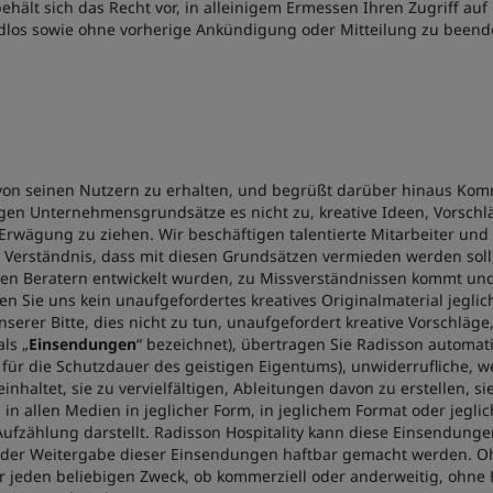
behält sich das Recht vor, in alleinigem Ermessen Ihren Zugriff auf
dlos sowie ohne vorherige Ankündigung oder Mitteilung zu beend
 von seinen Nutzern zu erhalten, und begrüßt darüber hinaus Ko
igen Unternehmensgrundsätze es nicht zu, kreative Ideen, Vorschlä
Erwägung zu ziehen. Wir beschäftigen talentierte Mitarbeiter und
r Verständnis, dass mit diesen Grundsätzen vermieden werden soll,
ren Beratern entwickelt wurden, zu Missverständnissen kommt un
den Sie uns kein unaufgefordertes kreatives Originalmaterial jegli
nserer Bitte, dies nicht zu tun, unaufgefordert kreative Vorschl
ls „
Einsendungen
“ bezeichnet), übertragen Sie Radisson automatisc
enz für die Schutzdauer des geistigen Eigentums), unwiderrufliche, 
altet, sie zu vervielfältigen, Ableitungen davon zu erstellen, sie
in allen Medien in jeglicher Form, in jeglichem Format oder jegl
ufzählung darstellt. Radisson Hospitality kann diese Einsendungen
 oder Weitergabe dieser Einsendungen haftbar gemacht werden. 
ür jeden beliebigen Zweck, ob kommerziell oder anderweitig, ohn