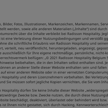
en, Bilder, Fotos, Illustrationen, Markenzeichen, Markennamen, Ser
ellt werden, sowie alle anderen Materialien („Inhalte“) sind durc
umsrecht über die Inhalte verbleibt bei Radisson Hospitality. Jegl
 ist eine Verletzung dieser Nutzungsbedingungen und verstößt g
hne die schriftliche Erlaubnis von Radisson Hospitality und seine
, verteilt, neu veröffentlicht, heruntergeladen, angezeigt, gepos
te ausschließlich für Ihre eigene rechtmäßige, persönliche, nic
rrechtsvermerk beifügen: „© 2021 Radisson Hospitality Belgium S
inweise beibehalten, die in den Inhalten selbst enthalten sind. 
können an anderer Stelle dieser Website enthalten sein und falle
uf einer anderen Website oder in einer vernetzten Computerumgebu
 Hospitality und deren Lizenznehmern vorbehalten. Bei Verletzun
nd Sie müssen sofort jegliche Kopien vernichten, die Sie vom Inhal
Hospitality dürfen Sie keine Inhalte dieser Website „widerspiege
esetzwidrige Zwecke bzw. Zwecke nutzen, die durch diese Nutzungs
ebsite beschädigt, deaktiviert, überlastet oder behindert wird bz
s ist Ihnen nicht gestattet, sich durch Hacking, Kennworterschlei