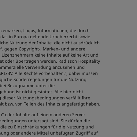
vicemarken, Logos, Informationen, die durch
h das in Europa geltende Urheberrecht sowie
iche Nutzung der Inhalte, die nicht ausdrücklich
gf. gegen Copyright-, Marken- und andere
n Lizenznehmern keine Inhalte auf keine Art und
tet oder übertragen werden. Radisson Hospitality
ht-kommerzielle Verwendung anzusehen und
RL/BV. Alle Rechte vorbehalten.“; dabei müssen
Jegliche Sonderregelungen für die Nutzung
n bei Bezugnahme unter die
ng ist nicht gestattet. Alle hier nicht
g dieser Nutzungsbedingungen verfällt Ihre
t bzw. von Teilen des Inhalts angefertigt haben.
ln“ oder Inhalte auf einem anderen Server
bedingungen untersagt sind. Sie dürfen die
w. die zu Einschränkungen für die Nutzung und
chung oder andere Mittel unbefugten Zugriff auf