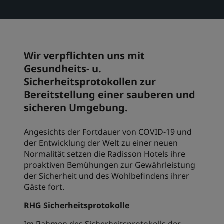
Park Plaza
Park Inn by Radisson
Hotels im Stadtzentrum
Wir verpflichten uns mit
Besuchen Sie unseren Blog
Prize by Radisson
Country Inn & Suites
Gesundheits- u.
Sicherheitsprotokollen zur
Bereitstellung einer sauberen und
sicheren Umgebung.
Verbundene Marken in China
J.
Jin Jiang
Angesichts der Fortdauer von COVID-19 und
der Entwicklung der Welt zu einer neuen
Normalität setzen die Radisson Hotels ihre
proaktiven Bemühungen zur Gewährleistung
Kunlun
Golden Tulip
der Sicherheit und des Wohlbefindens ihrer
Gäste fort.
RHG Sicherheitsprotokolle