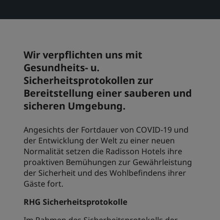
Park Plaza
Park Inn by Radisson
Hotels im Stadtzentrum
Wir verpflichten uns mit
Besuchen Sie unseren Blog
Prize by Radisson
Country Inn & Suites
Gesundheits- u.
Sicherheitsprotokollen zur
Bereitstellung einer sauberen und
sicheren Umgebung.
Verbundene Marken in China
J.
Jin Jiang
Angesichts der Fortdauer von COVID-19 und
der Entwicklung der Welt zu einer neuen
Normalität setzen die Radisson Hotels ihre
proaktiven Bemühungen zur Gewährleistung
Kunlun
Golden Tulip
der Sicherheit und des Wohlbefindens ihrer
Gäste fort.
RHG Sicherheitsprotokolle