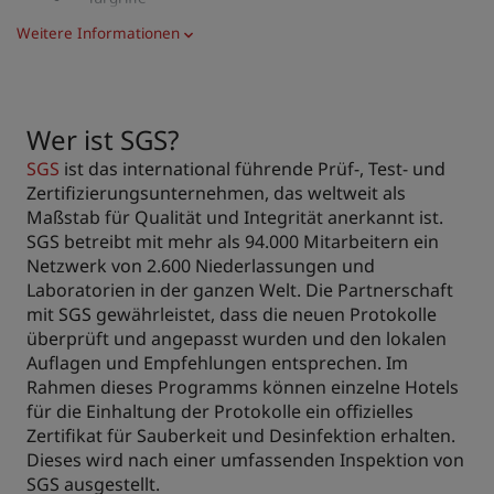
Geländer, Aufzugstasten
Weitere Informationen
Kreditkartenleser
Kugelschreiber
Telefonnummer
Zimmerschlüsselkarte
Wer ist SGS?
Tische
SGS
ist das international führende Prüf-, Test- und
Müllbehälter
Zertifizierungsunternehmen, das weltweit als
Verkaufsautomat
Maßstab für Qualität und Integrität anerkannt ist.
SGS betreibt mit mehr als 94.000 Mitarbeitern ein
Netzwerk von 2.600 Niederlassungen und
Laboratorien in der ganzen Welt. Die Partnerschaft
mit SGS gewährleistet, dass die neuen Protokolle
überprüft und angepasst wurden und den lokalen
Auflagen und Empfehlungen entsprechen. Im
Rahmen dieses Programms können einzelne Hotels
für die Einhaltung der Protokolle ein offizielles
Zertifikat für Sauberkeit und Desinfektion erhalten.
Dieses wird nach einer umfassenden Inspektion von
SGS ausgestellt.