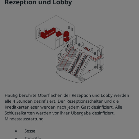
Rezeption und Lobby
Minibar (gesperrt)
Telefon, Fernbedienung
Zimmerzubehör (Wasserkocher, Bügeleisen,
Haartrockner)
Schalter
Tischplatten
Safe
Waschbecken und Armaturen im Badezimmer
Toilettensitz, Spülung, Spritzschutz, Toilettenbürste
Duscharmaturen
Duschkopf
Häufig berührte Oberflächen der Rezeption und Lobby werden
alle 4 Stunden desinfiziert. Der Rezeptionsschalter und die
Kreditkartenleser werden nach jedem Gast desinfiziert. Alle
Schlüsselkarten werden vor ihrer Übergabe desinfiziert.
Mindestausstattung:
Sessel
Türgriffe