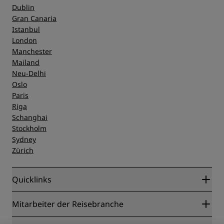
Dublin
Gran Canaria
Istanbul
London
Manchester
Mailand
Neu-Delhi
Oslo
Paris
Riga
Schanghai
Stockholm
Sydney
Zürich
Quicklinks
Radisson Rewards
Mitarbeiter der Reisebranche
Online-Bestpreisgarantie
Blog