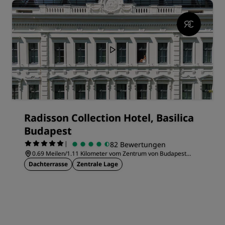
Radisson Collection Hotel, Basilica
Budapest
|
82 Bewertungen
0.69 Meilen/1.11 Kilometer vom Zentrum von Budapest
entfernt
Dachterrasse
Zentrale Lage