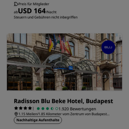
Preis für Mitglieder
USD 164
ab
/Nacht
Steuern und Gebühren nicht inbegriffen
Radisson Blu Beke Hotel, Budapest
|
1.920 Bewertungen
1.15 Meilen/1.85 Kilometer vom Zentrum von Budapest
entfernt
Nachhaltige Aufenthalte