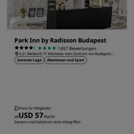
Park Inn by Radisson Budapest
|
657 Bewertungen
4.21 Meilen/6.77 Kilometer vom Zentrum von Budapest
entfernt
Zentrale Lage
Abenteuer und Sport
Preis für Mitglieder
USD 57
ab
/Nacht
Steuern und Gebühren nicht inbegriffen