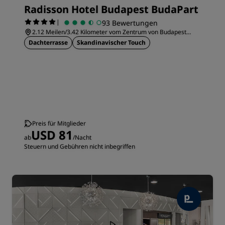
Radisson Hotel Budapest BudaPart
|
93 Bewertungen
2.12 Meilen/3.42 Kilometer vom Zentrum von Budapest
entfernt
Dachterrasse
Skandinavischer Touch
Preis für Mitglieder
USD 81
ab
/Nacht
Steuern und Gebühren nicht inbegriffen