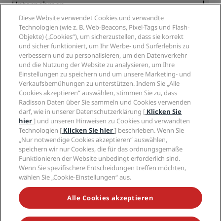
Partner
Unternehmen
Reiseziele
Reisebüros
Diese Website verwendet Cookies und verwandte
Neue und aufstrebende Hotels
Radisson Hotel Group
Technologien (wie z. B. Web-Beacons, Pixel-Tags und Flash-
Rechtliches
Radisson Hotels APP
Objekte) („Cookies“), um sicherzustellen, dass sie korrekt
Medien
„Sports Approved“-Hotels
und sicher funktioniert, um Ihr Werbe- und Surferlebnis zu
Karriere RHG
Privacy Centre
Hilfe
Familienfreundliche Hotels
verbessern und zu personalisieren, um den Datenverkehr
Karriere PPHE
Rechtliche Hinweise
Gesundheit & Sicherheit
und die Nutzung der Website zu analysieren, um Ihre
Karrieren EHL
Radisson Rewards Geschäftsbedingungen
Einstellungen zu speichern und um unsere Marketing- und
Verbrauchermeldungen
The Club by RHG
Soziale Medien
Website-Nutzungsvereinbarung
Verkaufsbemühungen zu unterstützen. Indem Sie „Alle
Kontakt
Entwicklungsmöglichkeiten
Cookies akzeptieren“ auswählen, stimmen Sie zu, dass
Digitale Barrierefreiheit
FAQ
Marken von Radisson Hotels
Responsible Business – Unser Engagement
Radisson Daten über Sie sammeln und Cookies verwenden
Moderne Sklaverei – Erklärung
Inhaltsübersicht
darf, wie in unserer Datenschutzerklärung [
Klicken Sie
Einkauf
hier
] und unseren Hinweisen zu Cookies und verwandten
Technologien [
Klicken Sie hier
] beschrieben. Wenn Sie
„Nur notwendige Cookies akzeptieren“ auswählen,
speichern wir nur Cookies, die für das ordnungsgemäße
Funktionieren der Website unbedingt erforderlich sind.
Wenn Sie spezifischere Entscheidungen treffen möchten,
wählen Sie „Cookie-Einstellungen“ aus.
VERPASSEN SIE NIEMALS UNSERE BELIEBTESTEN
ANGEBOTE
Alle Cookies akzeptieren