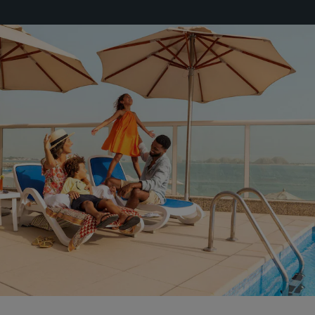
Park Plaza
Park Inn by Radisson
Hotels im Stadtzentrum
Besuchen Sie unseren Blog
Prize by Radisson
Country Inn & Suites
Verbundene Marken in China
J.
Jin Jiang
Kunlun
Golden Tulip