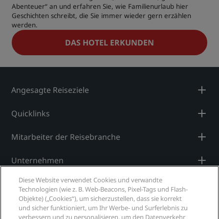
Abenteuer“ an und erfahren Sie, wie Familienurlaub hier
Geschichten schreibt, die Sie immer wieder gern erzählen
werden.
DAS HOTEL ERKUNDEN
Angesagte Reiseziele
Quicklinks
Mitarbeiter der Reisebranche
Unternehmen
Diese Website verwendet Cookies und verwandte
Rechtliches
Technologien (wie z. B. Web-Beacons, Pixel-Tags und Flash-
Objekte) („Cookies“), um sicherzustellen, dass sie korrekt
Hilfe
und sicher funktioniert, um Ihr Werbe- und Surferlebnis zu
verbessern und zu personalisieren, um den Datenverkehr