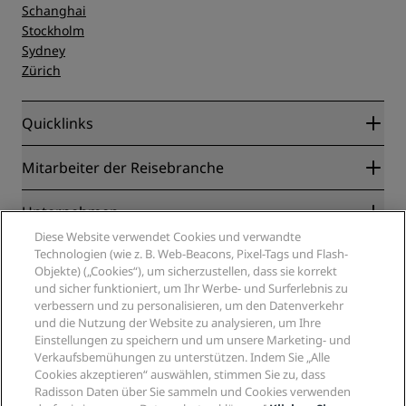
Schanghai
Stockholm
Sydney
Zürich
Quicklinks
Radisson Rewards
Mitarbeiter der Reisebranche
Online-Bestpreisgarantie
Blog
Partner
Unternehmen
Reiseziele
Reisebüros
Diese Website verwendet Cookies und verwandte
Neue und aufstrebende Hotels
Radisson Hotel Group
Technologien (wie z. B. Web-Beacons, Pixel-Tags und Flash-
Rechtliches
Radisson Hotels APP
Objekte) („Cookies“), um sicherzustellen, dass sie korrekt
Medien
„Sports Approved“-Hotels
und sicher funktioniert, um Ihr Werbe- und Surferlebnis zu
Karriere RHG
Privacy Centre
Hilfe
Familienfreundliche Hotels
verbessern und zu personalisieren, um den Datenverkehr
Karriere PPHE
Rechtliche Hinweise
Gesundheit & Sicherheit
und die Nutzung der Website zu analysieren, um Ihre
Karrieren EHL
Radisson Rewards Geschäftsbedingungen
Einstellungen zu speichern und um unsere Marketing- und
Verbrauchermeldungen
The Club by RHG
Soziale Medien
Website-Nutzungsvereinbarung
Verkaufsbemühungen zu unterstützen. Indem Sie „Alle
Kontakt
Entwicklungsmöglichkeiten
Cookies akzeptieren“ auswählen, stimmen Sie zu, dass
Digitale Barrierefreiheit
FAQ
Marken von Radisson Hotels
Responsible Business – Unser Engagement
Radisson Daten über Sie sammeln und Cookies verwenden
Moderne Sklaverei – Erklärung
Inhaltsübersicht