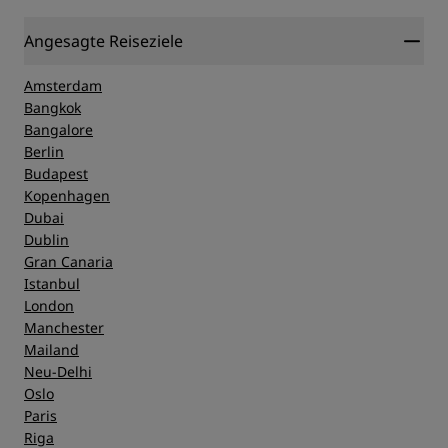
Angesagte Reiseziele
Amsterdam
Bangkok
Bangalore
Berlin
Budapest
Kopenhagen
Dubai
Dublin
Gran Canaria
Istanbul
London
Manchester
Mailand
Neu-Delhi
Oslo
Paris
Riga