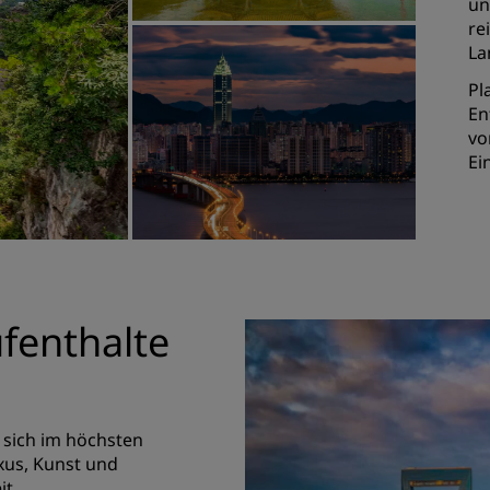
un
re
La
Pl
En
vo
Ei
fenthalte
sich im höchsten
xus, Kunst und
it.