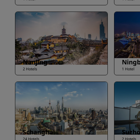
Nanjing
Ning
2 Hotels
1 Hotel
Schanghai
Suzh
24 Hotels
2 Hotels