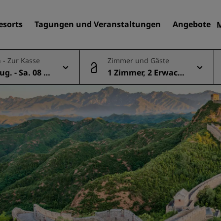
esorts
Tagungen und Veranstaltungen
Angebote
 - Zur Kasse
Zimmer und Gäste
Aug. - Sa. 08 A
1 Zimmer, 2 Erwach
Finden Sie Ihr Hotel
sene
Reiseziele
Resorts
Serviced Apartments
Flughafenhotels
Neue und geplante Hotels
Tagungen und
Veranstaltungen
Entdecken Sie Radisson Me