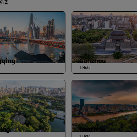
X
Y
Z
gqìng
Ganzhou
1 Hotel
ing
Lanzhou
1 Hotel