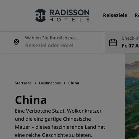
Reiseziele
R
Wählen Sie Ihr nächstes
Check-in
Abenteuer
Fr. 07 
Unsere Marken
ug.
Marken von Radisson Hotels
Startseite
Destinations
China
China
Eine Verbotene Stadt, Wolkenkratzer
und die einzigartige Chinesische
Mauer – dieses faszinierende Land hat
eine reiche Geschichte zu bieten.