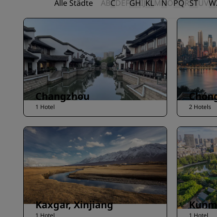
Alle Städte
A
B
C
D
E
F
G
H
I
J
K
L
M
N
O
P
Q
R
S
T
U
V
W
Changzhou
Chón
1 Hotel
2 Hotels
Kaxgar, Xinjiang
Kunm
1 Hotel
1 Hotel