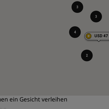
3
3
4
USD 47
2
men ein Gesicht verleihen