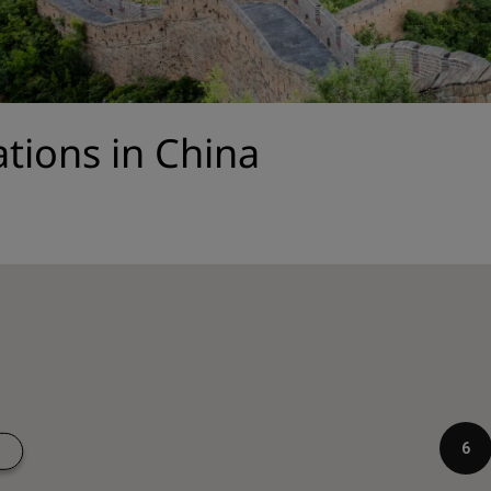
Einen Meetingraum buche
Fordern Sie ein Angebot a
Veranstaltungsorte
Branchenlösungen
ations in China
Flüge suchen
Flüge suchen
Restaurants
Nach einem Restaurant su
Digitale Services
Radisson Hotels App
6
6