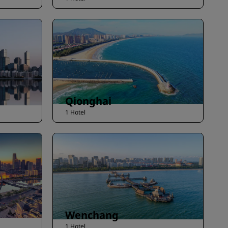
Qionghai
1 Hotel
Wenchang
1 Hotel