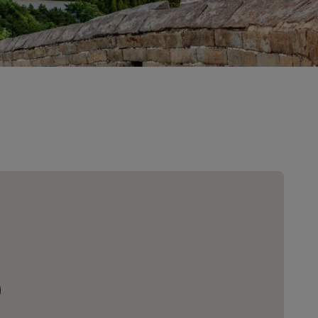
n
Hochzeitslocations
n
Nachhaltige Aufenthalte
Aufenthalte für Sportteams
Geschäftsreisender
Hotels im Stadtzentrum
Besuchen Sie unseren Blog
Radisson Rewards
Entdecken Sie Radisson Rewards
chen
Vorteile
So verwenden Sie Punkte
So sammeln Sie Punkte
Bookers and Planners