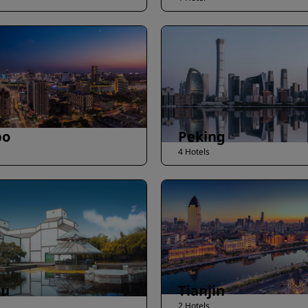
bo
Peking
4 Hotels
ou
Tianjin
2 Hotels