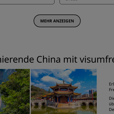
MEHR ANZEIGEN
nierende China mit visumfre
Er
Fr
Di
üb
De