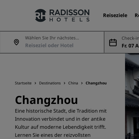
Reiseziele
R
Wählen Sie Ihr nächstes
Check-in
Abenteuer
Fr. 07 
Unsere Marken
ug.
Marken von Radisson Hotels
Startseite
Destinations
China
Changzhou
Changzhou
Eine historische Stadt, die Tradition mit
Innovation verbindet und in der antike
Kultur auf moderne Lebendigkeit trifft.
Lernen Sie eines der reizvollsten