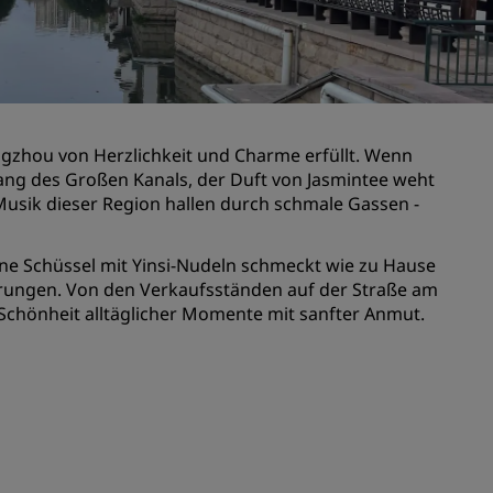
n
Hochzeitslocations
n
Nachhaltige Aufenthalte
Aufenthalte für Sportteams
Geschäftsreisender
angzhou von Herzlichkeit und Charme erfüllt. Wenn
Hotels im Stadtzentrum
ang des Großen Kanals, der Duft von Jasmintee weht
Besuchen Sie unseren Blog
Musik dieser Region hallen durch schmale Gassen -
Radisson Rewards
e Schüssel mit Yinsi-Nudeln schmeckt wie zu Hause
rungen. Von den Verkaufsständen auf der Straße am
Entdecken Sie Radisson Rewards
 Schönheit alltäglicher Momente mit sanfter Anmut.
chen
Vorteile
So verwenden Sie Punkte
So sammeln Sie Punkte
Bookers and Planners