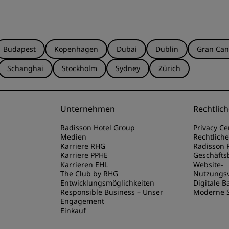
Budapest
Kopenhagen
Dubai
Dublin
Gran Can
Schanghai
Stockholm
Sydney
Zürich
Unternehmen
Rechtlich
Radisson Hotel Group
Privacy Ce
Medien
Rechtlich
Karriere RHG
Radisson 
Karriere PPHE
Geschäft
Karrieren EHL
Website-
The Club by RHG
Nutzungs
Entwicklungsmöglichkeiten
Digitale Ba
Responsible Business – Unser
Moderne S
Engagement
Einkauf