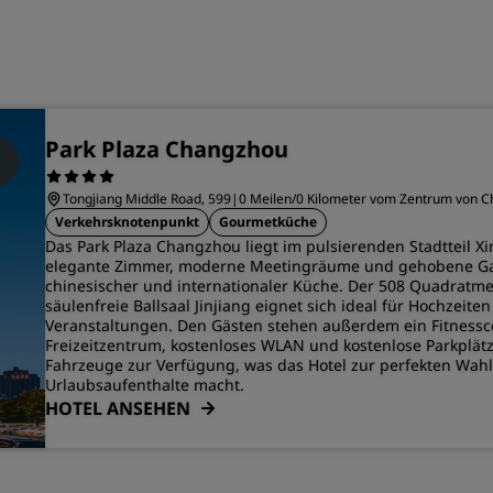
Park Plaza Changzhou
Tongjiang Middle Road, 599
|
0 Meilen/0 Kilometer vom Zentrum von C
Verkehrsknotenpunkt
Gourmetküche
Das Park Plaza Changzhou liegt im pulsierenden Stadtteil Xi
elegante Zimmer, moderne Meetingräume und gehobene Ga
chinesischer und internationaler Küche. Der 508 Quadratme
säulenfreie Ballsaal Jinjiang eignet sich ideal für Hochzeite
Veranstaltungen. Den Gästen stehen außerdem ein Fitnessce
Freizeitzentrum, kostenloses WLAN und kostenlose Parkplät
Fahrzeuge zur Verfügung, was das Hotel zur perfekten Wahl
Urlaubsaufenthalte macht.
HOTEL ANSEHEN