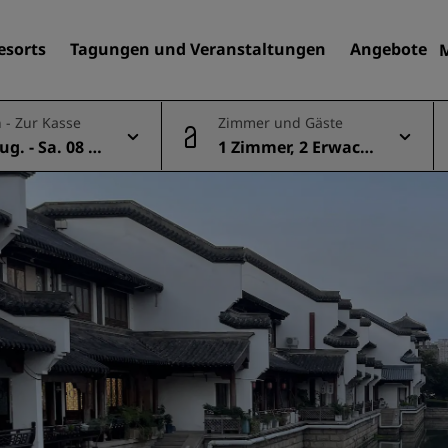
esorts
Tagungen und Veranstaltungen
Angebote
 - Zur Kasse
Zimmer und Gäste
Aug. - Sa. 08 A
1 Zimmer, 2 Erwach
Finden Sie Ihr Hotel
sene
Reiseziele
Resorts
Serviced Apartments
Flughafenhotels
Neue und geplante Hotels
Tagungen und
Veranstaltungen
Entdecken Sie Radisson Me