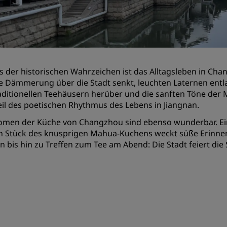
Einen Meetingraum buche
Fordern Sie ein Angebot a
Veranstaltungsorte
Branchenlösungen
ts der historischen Wahrzeichen ist das Alltagsleben in Ch
ie Dämmerung über die Stadt senkt, leuchten Laternen entl
Flüge suchen
aditionellen Teehäusern herüber und die sanften Töne der 
Teil des poetischen Rhythmus des Lebens in Jiangnan.
Flüge suchen
omen der Küche von Changzhou sind ebenso wunderbar. Ein
Restaurants
n Stück des knusprigen Mahua-Kuchens weckt süße Erinne
 bis hin zu Treffen zum Tee am Abend: Die Stadt feiert die
Nach einem Restaurant su
Digitale Services
Radisson Hotels App