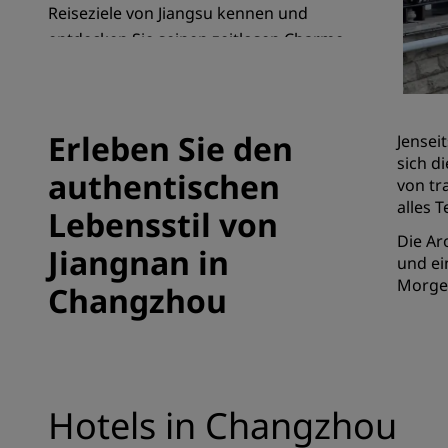
Reiseziele von Jiangsu kennen und
entdecken Sie seinen zeitlosen Charme.
Verbundene Marken in China
Erleben Sie den
Jensei
sich d
authentischen
von tr
alles 
Lebensstil von
Die Ar
Jiangnan in
und ei
Morgen
Changzhou
Hotels in Changzhou