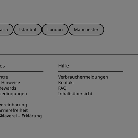
aria
Istanbul
London
Manchester
es
Hilfe
ntre
Verbrauchermeldungen
e Hinweise
Kontakt
Rewards
FAQ
sbedingungen
Inhaltsübersicht
vereinbarung
rrierefreiheit
klaverei – Erklärung