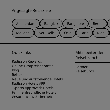
Angesagte Reiseziele
Amsterdam
Bangkok
Bangalore
Berlin
Mailand
Neu-Delhi
Oslo
Paris
Riga
Quicklinks
Mitarbeiter der
Reisebranche
Radisson Rewards
Online-Bestpreisgarantie
Partner
Blog
Reisebüros
Reiseziele
Neue und aufstrebende Hotels
Radisson Hotels APP
„Sports Approved“-Hotels
Familienfreundliche Hotels
Gesundheit & Sicherheit