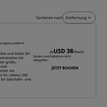
REGISTRIEREN
Sortieren nach
Entfernung
hangzhou entfernt
USD 38
ab
/Nacht
nbei und bietet 261
Steuern und Gebühren nicht
stronomie mit
inbegriffen
ter große,
n und
JETZT BUCHEN
nter, ein
ze für nahezu 200
 für Geschäfts- und