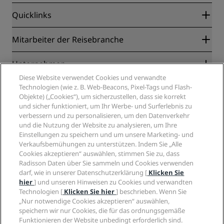
Quicklinks
Radisson Rewards
Mitarbeiter der Reisebranche
Online-Bestpreisgarantie
Blog
Partner
Unternehmen
Reiseziele
Reisebüros
Diese Website verwendet Cookies und verwandte
Neue und aufstrebende Hotels
Radisson Hotel Group
Technologien (wie z. B. Web-Beacons, Pixel-Tags und Flash-
Rechtliches
Radisson Hotels APP
Objekte) („Cookies“), um sicherzustellen, dass sie korrekt
Medien
„Sports Approved“-Hotels
und sicher funktioniert, um Ihr Werbe- und Surferlebnis zu
Karriere RHG
Privacy Centre
Hilfe
Familienfreundliche Hotels
verbessern und zu personalisieren, um den Datenverkehr
Karriere PPHE
Rechtliche Hinweise
und die Nutzung der Website zu analysieren, um Ihre
Gesundheit & Sicherheit
Karrieren EHL
Radisson Rewards Geschäftsbedingungen
Einstellungen zu speichern und um unsere Marketing- und
Verbrauchermeldungen
The Club by RHG
Soziale Medien
Website-Nutzungsvereinbarung
Verkaufsbemühungen zu unterstützen. Indem Sie „Alle
Kontakt
Entwicklungsmöglichkeiten
Cookies akzeptieren“ auswählen, stimmen Sie zu, dass
Digitale Barrierefreiheit
FAQ
Marken von Radisson Hotels
Radisson Daten über Sie sammeln und Cookies verwenden
Responsible Business – Unser Engagement
Moderne Sklaverei – Erklärung
Inhaltsübersicht
darf, wie in unserer Datenschutzerklärung [
Klicken Sie
Einkauf
hier
] und unseren Hinweisen zu Cookies und verwandten
Technologien [
Klicken Sie hier
] beschrieben. Wenn Sie
„Nur notwendige Cookies akzeptieren“ auswählen,
speichern wir nur Cookies, die für das ordnungsgemäße
Funktionieren der Website unbedingt erforderlich sind.