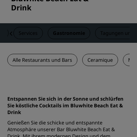
Drink
er
Services
Gastronomie
Tagungen und 
Alle Restaurants und Bars
Ceramique
Mok
Entspannen Sie sich in der Sonne und schlürfen
Sie köstliche Cocktails im Bluwhite Beach Eat &
Drink
Genießen Sie die schicke und entspannte
Atmosphäre unserer Bar Bluwhite Beach Eat &
Drink. Mit ihrem modernen Design und dem