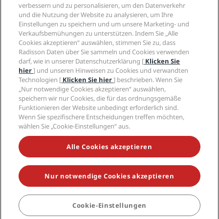
Privacy Centre
Hilfe
Familienfreundliche Hotels
verbessern und zu personalisieren, um den Datenverkehr
Karriere PPHE
Rechtliche Hinweise
Gesundheit & Sicherheit
und die Nutzung der Website zu analysieren, um Ihre
Karrieren EHL
Radisson Rewards Geschäftsbedingungen
Einstellungen zu speichern und um unsere Marketing- und
Verbrauchermeldungen
The Club by RHG
Soziale Medien
Website-Nutzungsvereinbarung
Verkaufsbemühungen zu unterstützen. Indem Sie „Alle
Kontakt
Entwicklungsmöglichkeiten
Cookies akzeptieren“ auswählen, stimmen Sie zu, dass
Digitale Barrierefreiheit
FAQ
Marken von Radisson Hotels
Responsible Business – Unser Engagement
Radisson Daten über Sie sammeln und Cookies verwenden
Moderne Sklaverei – Erklärung
Inhaltsübersicht
darf, wie in unserer Datenschutzerklärung [
Klicken Sie
Einkauf
hier
] und unseren Hinweisen zu Cookies und verwandten
Technologien [
Klicken Sie hier
] beschrieben. Wenn Sie
„Nur notwendige Cookies akzeptieren“ auswählen,
speichern wir nur Cookies, die für das ordnungsgemäße
Funktionieren der Website unbedingt erforderlich sind.
Wenn Sie spezifischere Entscheidungen treffen möchten,
wählen Sie „Cookie-Einstellungen“ aus.
VERPASSEN SIE NIEMALS UNSERE BELIEBTESTEN
ANGEBOTE
Alle Cookies akzeptieren
Nur notwendige Cookies akzeptieren
© 2026 Radisson Hotel Group.
Alle Rechte vorbehalten. RHG Radisson
Hotel Group, Radisson, Radisson RED, Radisson Blu, Radisson Collection,
Radisson Individuals, Park Plaza, Park Inn, Country Inn & Suites, Prize by
Radisson, Radisson Rewards und Radisson Meetings sind Warenzeichen
Cookie-Einstellungen
der Radisson Hotel Group.