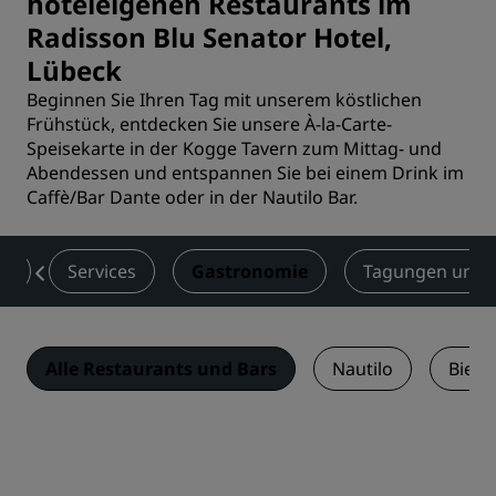
hoteleigenen Restaurants im
Radisson Blu Senator Hotel,
Lübeck
Beginnen Sie Ihren Tag mit unserem köstlichen
Frühstück, entdecken Sie unsere À-la-Carte-
Speisekarte in der Kogge Tavern zum Mittag- und
Abendessen und entspannen Sie bei einem Drink im
Caffè/Bar Dante oder in der Nautilo Bar.
er
Services
Gastronomie
Tagungen und 
Alle Restaurants und Bars
Nautilo
Bier-