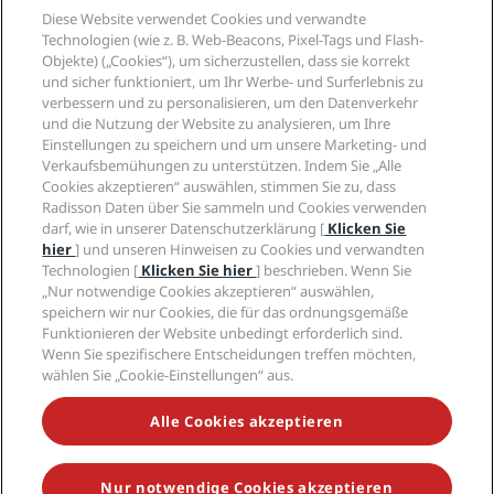
Reiseziele
Reisebüros
Diese Website verwendet Cookies und verwandte
Neue und aufstrebende Hotels
Radisson Hotel Group
Technologien (wie z. B. Web-Beacons, Pixel-Tags und Flash-
Rechtliches
Radisson Hotels APP
Objekte) („Cookies“), um sicherzustellen, dass sie korrekt
Medien
„Sports Approved“-Hotels
und sicher funktioniert, um Ihr Werbe- und Surferlebnis zu
Karriere RHG
Privacy Centre
Hilfe
Familienfreundliche Hotels
verbessern und zu personalisieren, um den Datenverkehr
Karriere PPHE
Rechtliche Hinweise
Gesundheit & Sicherheit
und die Nutzung der Website zu analysieren, um Ihre
Karrieren EHL
Radisson Rewards Geschäftsbedingungen
Einstellungen zu speichern und um unsere Marketing- und
Verbrauchermeldungen
The Club by RHG
Soziale Medien
Website-Nutzungsvereinbarung
Verkaufsbemühungen zu unterstützen. Indem Sie „Alle
Kontakt
Entwicklungsmöglichkeiten
Cookies akzeptieren“ auswählen, stimmen Sie zu, dass
Digitale Barrierefreiheit
FAQ
Marken von Radisson Hotels
Responsible Business – Unser Engagement
Radisson Daten über Sie sammeln und Cookies verwenden
Moderne Sklaverei – Erklärung
Inhaltsübersicht
darf, wie in unserer Datenschutzerklärung [
Klicken Sie
Einkauf
hier
] und unseren Hinweisen zu Cookies und verwandten
Technologien [
Klicken Sie hier
] beschrieben. Wenn Sie
„Nur notwendige Cookies akzeptieren“ auswählen,
speichern wir nur Cookies, die für das ordnungsgemäße
Funktionieren der Website unbedingt erforderlich sind.
Wenn Sie spezifischere Entscheidungen treffen möchten,
wählen Sie „Cookie-Einstellungen“ aus.
VERPASSEN SIE NIEMALS UNSERE BELIEBTESTEN
ANGEBOTE
Alle Cookies akzeptieren
Nur notwendige Cookies akzeptieren