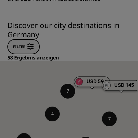
Discover our city destinations in
Germany
FILTER
58 Ergebnis anzeigen
USD 59
USD 145
7
4
7