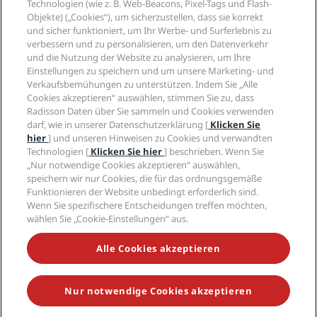
Radisson Hotel Group
Technologien (wie z. B. Web-Beacons, Pixel-Tags und Flash-
Rechtliches
Radisson Hotels APP
Objekte) („Cookies“), um sicherzustellen, dass sie korrekt
Medien
„Sports Approved“-Hotels
und sicher funktioniert, um Ihr Werbe- und Surferlebnis zu
Karriere RHG
Privacy Centre
Hilfe
Familienfreundliche Hotels
verbessern und zu personalisieren, um den Datenverkehr
Karriere PPHE
Rechtliche Hinweise
Gesundheit & Sicherheit
und die Nutzung der Website zu analysieren, um Ihre
Karrieren EHL
Radisson Rewards Geschäftsbedingungen
Einstellungen zu speichern und um unsere Marketing- und
Verbrauchermeldungen
The Club by RHG
Soziale Medien
Website-Nutzungsvereinbarung
Verkaufsbemühungen zu unterstützen. Indem Sie „Alle
Kontakt
Entwicklungsmöglichkeiten
Cookies akzeptieren“ auswählen, stimmen Sie zu, dass
Digitale Barrierefreiheit
FAQ
Marken von Radisson Hotels
Responsible Business – Unser Engagement
Radisson Daten über Sie sammeln und Cookies verwenden
Moderne Sklaverei – Erklärung
Inhaltsübersicht
darf, wie in unserer Datenschutzerklärung [
Klicken Sie
Einkauf
hier
] und unseren Hinweisen zu Cookies und verwandten
Technologien [
Klicken Sie hier
] beschrieben. Wenn Sie
„Nur notwendige Cookies akzeptieren“ auswählen,
speichern wir nur Cookies, die für das ordnungsgemäße
Funktionieren der Website unbedingt erforderlich sind.
Wenn Sie spezifischere Entscheidungen treffen möchten,
wählen Sie „Cookie-Einstellungen“ aus.
VERPASSEN SIE NIEMALS UNSERE BELIEBTESTEN
ANGEBOTE
Alle Cookies akzeptieren
Nur notwendige Cookies akzeptieren
© 2026 Radisson Hotel Group.
Alle Rechte vorbehalten. RHG Radisson
Hotel Group, Radisson, Radisson RED, Radisson Blu, Radisson Collection,