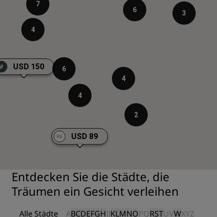
7
6
3
4
USD 150
6
4
4
2
USD 89
Entdecken Sie die Städte, die
Träumen ein Gesicht verleihen
Alle Städte
A
B
C
D
E
F
G
H
I
J
K
L
M
N
O
P
Q
R
S
T
U
V
W
X
Y
Z