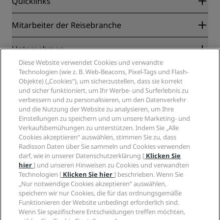
Quicklinks
Radisson Rewards
Mitarbeiter der Reisebranche
Online-Bestpreisgarantie
Blog
Partner
Unternehmen
Reiseziele
Reisebüros
Diese Website verwendet Cookies und verwandte
Neue und aufstrebende Hotels
Radisson Hotel Group
Technologien (wie z. B. Web-Beacons, Pixel-Tags und Flash-
Rechtliches
Radisson Hotels APP
Objekte) („Cookies“), um sicherzustellen, dass sie korrekt
Medien
„Sports Approved“-Hotels
und sicher funktioniert, um Ihr Werbe- und Surferlebnis zu
Karriere RHG
Privacy Centre
Hilfe
Familienfreundliche Hotels
verbessern und zu personalisieren, um den Datenverkehr
Karriere PPHE
Rechtliche Hinweise
Gesundheit & Sicherheit
und die Nutzung der Website zu analysieren, um Ihre
Karrieren EHL
Radisson Rewards Geschäftsbedingungen
Einstellungen zu speichern und um unsere Marketing- und
Verbrauchermeldungen
The Club by RHG
Soziale Medien
Website-Nutzungsvereinbarung
Verkaufsbemühungen zu unterstützen. Indem Sie „Alle
Kontakt
Entwicklungsmöglichkeiten
Cookies akzeptieren“ auswählen, stimmen Sie zu, dass
Digitale Barrierefreiheit
FAQ
Marken von Radisson Hotels
Responsible Business – Unser Engagement
Radisson Daten über Sie sammeln und Cookies verwenden
Moderne Sklaverei – Erklärung
Inhaltsübersicht
darf, wie in unserer Datenschutzerklärung [
Klicken Sie
Einkauf
hier
] und unseren Hinweisen zu Cookies und verwandten
Technologien [
Klicken Sie hier
] beschrieben. Wenn Sie
„Nur notwendige Cookies akzeptieren“ auswählen,
speichern wir nur Cookies, die für das ordnungsgemäße
Funktionieren der Website unbedingt erforderlich sind.
Wenn Sie spezifischere Entscheidungen treffen möchten,