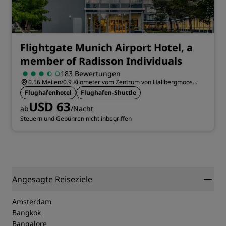
Flightgate Munich Airport Hotel, a
member of Radisson Individuals
183 Bewertungen
0.56 Meilen/0.9 Kilometer vom Zentrum von Hallbergmoos
entfernt
Flughafenhotel
Flughafen-Shuttle
USD 63
ab
/Nacht
Steuern und Gebühren nicht inbegriffen
Angesagte Reiseziele
Amsterdam
Bangkok
Bangalore