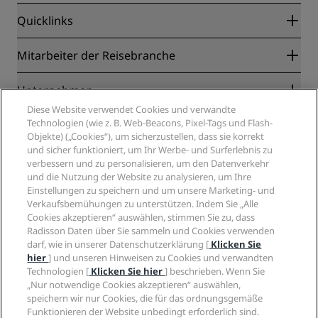
Quicklinks
Radisson Rewards
Mitarbeiter der Reisebranche
Online-Bestpreisgarantie
Blog
Partner
Unternehmen
Reiseziele
Reisebüros
Diese Website verwendet Cookies und verwandte
Neue und aufstrebende Hotels
Radisson Hotel Group
Technologien (wie z. B. Web-Beacons, Pixel-Tags und Flash-
Rechtliches
Radisson Hotels APP
Objekte) („Cookies“), um sicherzustellen, dass sie korrekt
Medien
„Sports Approved“-Hotels
und sicher funktioniert, um Ihr Werbe- und Surferlebnis zu
Karriere RHG
Privacy Centre
Hilfe
Familienfreundliche Hotels
verbessern und zu personalisieren, um den Datenverkehr
Karriere PPHE
Rechtliche Hinweise
Gesundheit & Sicherheit
und die Nutzung der Website zu analysieren, um Ihre
Karrieren EHL
Radisson Rewards Geschäftsbedingungen
Einstellungen zu speichern und um unsere Marketing- und
Verbrauchermeldungen
The Club by RHG
Soziale Medien
Website-Nutzungsvereinbarung
Verkaufsbemühungen zu unterstützen. Indem Sie „Alle
Kontakt
Entwicklungsmöglichkeiten
Cookies akzeptieren“ auswählen, stimmen Sie zu, dass
Digitale Barrierefreiheit
FAQ
Marken von Radisson Hotels
Responsible Business – Unser Engagement
Radisson Daten über Sie sammeln und Cookies verwenden
Moderne Sklaverei – Erklärung
Inhaltsübersicht
darf, wie in unserer Datenschutzerklärung [
Klicken Sie
Einkauf
hier
] und unseren Hinweisen zu Cookies und verwandten
Technologien [
Klicken Sie hier
] beschrieben. Wenn Sie
„Nur notwendige Cookies akzeptieren“ auswählen,
speichern wir nur Cookies, die für das ordnungsgemäße
Funktionieren der Website unbedingt erforderlich sind.