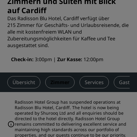
Zimmern und Suiten mit Blick
auf Cardiff
Das Radisson Blu Hotel, Cardiff verfügt über
215 Zimmer für Geschäfts- und Urlaubsreisende, die
alle mit kostenfreiem WLAN und
Zubereitungsmöglichkeiten für Kaffee und Tee
ausgestattet sind.
Check-in
3:00pm
Zur Kasse
12:00pm
Übersicht
Zimmer
Services
Gastro
Radisson Hotel Group has suspended operations at
Radisson Blu Hotel, Cardiff. The hotel is now being
operated by Shurooq Ltd and all enquiries should be
directed to the hotel directly. Radisson Hotel Group
remains committed to delivering excellent service and
maintaining high standards across our portfolio of
properties, and our guests continue to be our priority.