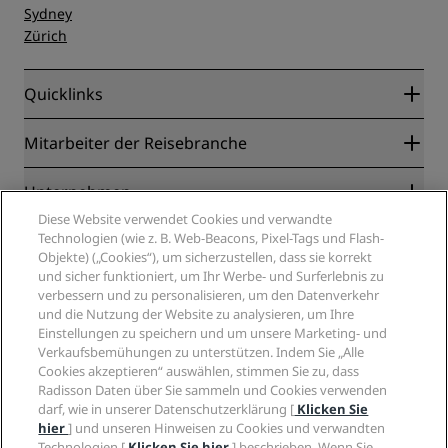
Sydney
Zürich
Quicklinks
Radisson Rewards
Mitarbeiter der Reisebranche
Online-Bestpreisgarantie
Blog
Partner
Unternehmen
Reiseziele
Reisebüros
Diese Website verwendet Cookies und verwandte
Neue und aufstrebende Hotels
Radisson Hotel Group
Technologien (wie z. B. Web-Beacons, Pixel-Tags und Flash-
Rechtliches
Radisson Hotels APP
Objekte) („Cookies“), um sicherzustellen, dass sie korrekt
Medien
„Sports Approved“-Hotels
und sicher funktioniert, um Ihr Werbe- und Surferlebnis zu
Karriere RHG
Privacy Centre
Hilfe
Familienfreundliche Hotels
verbessern und zu personalisieren, um den Datenverkehr
Karriere PPHE
Rechtliche Hinweise
Gesundheit & Sicherheit
und die Nutzung der Website zu analysieren, um Ihre
Karrieren EHL
Radisson Rewards Geschäftsbedingungen
Einstellungen zu speichern und um unsere Marketing- und
Verbrauchermeldungen
The Club by RHG
Soziale Medien
Website-Nutzungsvereinbarung
Verkaufsbemühungen zu unterstützen. Indem Sie „Alle
Kontakt
Entwicklungsmöglichkeiten
Cookies akzeptieren“ auswählen, stimmen Sie zu, dass
Digitale Barrierefreiheit
FAQ
Marken von Radisson Hotels
Responsible Business – Unser Engagement
Radisson Daten über Sie sammeln und Cookies verwenden
Moderne Sklaverei – Erklärung
Inhaltsübersicht
darf, wie in unserer Datenschutzerklärung [
Klicken Sie
Einkauf
hier
] und unseren Hinweisen zu Cookies und verwandten
Technologien [
Klicken Sie hier
] beschrieben. Wenn Sie