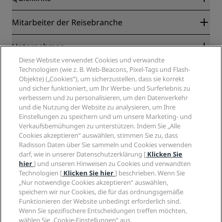
Radisson Rewards
Mitarbeiter der Reisebranche
Online-Bestpreisgarantie
Blog
Partner
Unternehmen
Reiseziele
Reisebüros
Diese Website verwendet Cookies und verwandte
Neue und aufstrebende Hotels
Radisson Hotel Group
Technologien (wie z. B. Web-Beacons, Pixel-Tags und Flash-
Rechtliches
Radisson Hotels APP
Objekte) („Cookies“), um sicherzustellen, dass sie korrekt
Medien
„Sports Approved“-Hotels
und sicher funktioniert, um Ihr Werbe- und Surferlebnis zu
Karriere RHG
Privacy Centre
Hilfe
Familienfreundliche Hotels
verbessern und zu personalisieren, um den Datenverkehr
Karriere PPHE
Rechtliche Hinweise
und die Nutzung der Website zu analysieren, um Ihre
Gesundheit & Sicherheit
Karrieren EHL
Radisson Rewards Geschäftsbedingungen
Einstellungen zu speichern und um unsere Marketing- und
Verbrauchermeldungen
The Club by RHG
Soziale Medien
Website-Nutzungsvereinbarung
Verkaufsbemühungen zu unterstützen. Indem Sie „Alle
Kontakt
Entwicklungsmöglichkeiten
Cookies akzeptieren“ auswählen, stimmen Sie zu, dass
Digitale Barrierefreiheit
FAQ
Marken von Radisson Hotels
Radisson Daten über Sie sammeln und Cookies verwenden
Responsible Business – Unser Engagement
Moderne Sklaverei – Erklärung
Inhaltsübersicht
darf, wie in unserer Datenschutzerklärung [
Klicken Sie
Einkauf
hier
] und unseren Hinweisen zu Cookies und verwandten
Technologien [
Klicken Sie hier
] beschrieben. Wenn Sie
„Nur notwendige Cookies akzeptieren“ auswählen,
speichern wir nur Cookies, die für das ordnungsgemäße
Funktionieren der Website unbedingt erforderlich sind.
Wenn Sie spezifischere Entscheidungen treffen möchten,
wählen Sie „Cookie-Einstellungen“ aus.