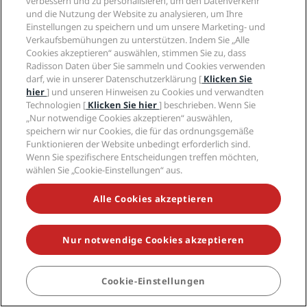
verbessern und zu personalisieren, um den Datenverkehr
Karriere PPHE
Rechtliche Hinweise
Gesundheit & Sicherheit
und die Nutzung der Website zu analysieren, um Ihre
Karrieren EHL
Radisson Rewards Geschäftsbedingungen
Einstellungen zu speichern und um unsere Marketing- und
Verbrauchermeldungen
The Club by RHG
Soziale Medien
Website-Nutzungsvereinbarung
Verkaufsbemühungen zu unterstützen. Indem Sie „Alle
Kontakt
Entwicklungsmöglichkeiten
Cookies akzeptieren“ auswählen, stimmen Sie zu, dass
Digitale Barrierefreiheit
FAQ
Marken von Radisson Hotels
Responsible Business – Unser Engagement
Radisson Daten über Sie sammeln und Cookies verwenden
Moderne Sklaverei – Erklärung
Inhaltsübersicht
darf, wie in unserer Datenschutzerklärung [
Klicken Sie
Einkauf
hier
] und unseren Hinweisen zu Cookies und verwandten
Technologien [
Klicken Sie hier
] beschrieben. Wenn Sie
„Nur notwendige Cookies akzeptieren“ auswählen,
speichern wir nur Cookies, die für das ordnungsgemäße
Funktionieren der Website unbedingt erforderlich sind.
Wenn Sie spezifischere Entscheidungen treffen möchten,
wählen Sie „Cookie-Einstellungen“ aus.
VERPASSEN SIE NIEMALS UNSERE BELIEBTESTEN
ANGEBOTE
Alle Cookies akzeptieren
Nur notwendige Cookies akzeptieren
© 2026 Radisson Hotel Group.
Alle Rechte vorbehalten. RHG Radisson
Hotel Group, Radisson, Radisson RED, Radisson Blu, Radisson Collection,
Radisson Individuals, Park Plaza, Park Inn, Country Inn & Suites, Prize by
Radisson, Radisson Rewards und Radisson Meetings sind Warenzeichen
Cookie-Einstellungen
BUCHEN
der Radisson Hotel Group.