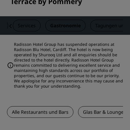
Terrace by Pommery
er
Services
Gastronomie
Tagungen und 
Radisson Hotel Group has suspended operations at
Radisson Blu Hotel, Cardiff. The hotel is now being
operated by Shurooq Ltd and all enquiries should be
directed to the hotel directly. Radisson Hotel Group
remains committed to delivering excellent service and
maintaining high standards across our portfolio of
properties, and our guests continue to be our priority.
We apologise for any inconvenience this may cause and
thank you for your understanding.
Alle Restaurants und Bars
Glas Bar & Lounge