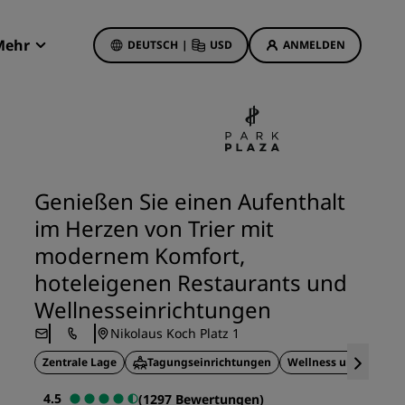
Mehr
DEUTSCH
|
USD
ANMELDEN
Radisson Rewards
Meine Buchungen
Hotelangebote
Unsere Angebote entdecken
Genießen Sie einen Aufenthalt
Bonus für die erste Buchung
im Herzen von Trier mit
Deals of the Day
modernem Komfort,
Im Voraus buchen
hoteleigenen Restaurants und
Unsere Angebote anzeigen
Wellnesseinrichtungen
Nikolaus Koch Platz 1
Reisevorschläge
Zentrale Lage
Tagungseinrichtungen
Wellness und Wohlbe
Familienfreundliche Hotels
etings
4.5
(1297 Bewertungen)
Rad Pets