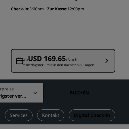
n
Hochzeitslocations
Check-in
3:00pm
Zur Kasse
12:00pm
n
Nachhaltige Aufenthalte
Aufenthalte für Sportteams
Geschäftsreisender
Hotels im Stadtzentrum
Besuchen Sie unseren Blog
USD 169.65
ab
/Nacht
* niedrigster Preis in den nächsten 60 Tagen
Radisson Rewards
Entdecken Sie Radisson Rewards
chen
Vorteile
rpreise
BUCHEN
igster verfü
So verwenden Sie Punkte
r Preis
So sammeln Sie Punkte
Bookers and Planners
Services
Kontakt
Digital Check-in