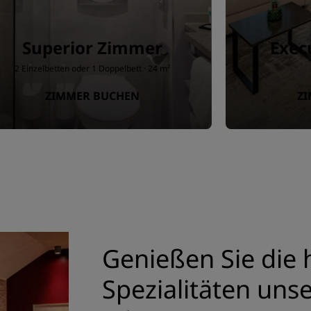
Superior Zimmer
Exec
2 Einzelbetten oder 1 Doppelbett · 24 m²
ZIMMER BUCHEN
Z
Genießen Sie die
Spezialitäten uns