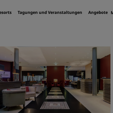
esorts
Tagungen und Veranstaltungen
Angebote
Finden Sie Ihr Hotel
Reiseziele
Resorts
Serviced Apartments
Flughafenhotels
Neue und geplante Hotels
Tagungen und
Veranstaltungen
Entdecken Sie Radisson Me