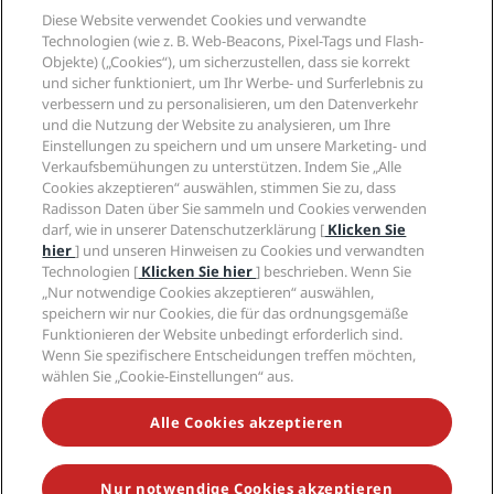
Reiseziele
Reisebüros
Diese Website verwendet Cookies und verwandte
Neue und aufstrebende Hotels
Radisson Hotel Group
Technologien (wie z. B. Web-Beacons, Pixel-Tags und Flash-
Rechtliches
Radisson Hotels APP
Objekte) („Cookies“), um sicherzustellen, dass sie korrekt
Medien
„Sports Approved“-Hotels
und sicher funktioniert, um Ihr Werbe- und Surferlebnis zu
Karriere RHG
Privacy Centre
Hilfe
Familienfreundliche Hotels
verbessern und zu personalisieren, um den Datenverkehr
Karriere PPHE
Rechtliche Hinweise
und die Nutzung der Website zu analysieren, um Ihre
Gesundheit & Sicherheit
Karrieren EHL
Radisson Rewards Geschäftsbedingungen
Einstellungen zu speichern und um unsere Marketing- und
Verbrauchermeldungen
The Club by RHG
Soziale Medien
Website-Nutzungsvereinbarung
Verkaufsbemühungen zu unterstützen. Indem Sie „Alle
Kontakt
Entwicklungsmöglichkeiten
Cookies akzeptieren“ auswählen, stimmen Sie zu, dass
Digitale Barrierefreiheit
FAQ
Marken von Radisson Hotels
Radisson Daten über Sie sammeln und Cookies verwenden
Responsible Business – Unser Engagement
Moderne Sklaverei – Erklärung
Inhaltsübersicht
darf, wie in unserer Datenschutzerklärung [
Klicken Sie
Einkauf
hier
] und unseren Hinweisen zu Cookies und verwandten
Technologien [
Klicken Sie hier
] beschrieben. Wenn Sie
„Nur notwendige Cookies akzeptieren“ auswählen,
speichern wir nur Cookies, die für das ordnungsgemäße
Funktionieren der Website unbedingt erforderlich sind.
Wenn Sie spezifischere Entscheidungen treffen möchten,
wählen Sie „Cookie-Einstellungen“ aus.
VERPASSEN SIE NIEMALS UNSERE BELIEBTESTEN
ANGEBOTE
Alle Cookies akzeptieren
Nur notwendige Cookies akzeptieren