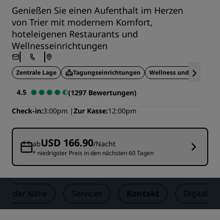
Genießen Sie einen Aufenthalt im Herzen
von Trier mit modernem Komfort,
hoteleigenen Restaurants und
Wellnesseinrichtungen
Zentrale Lage
Tagungseinrichtungen
Wellness und Wohlbefi
4.5
(1297 Bewertungen)
Check-in
3:00pm
Zur Kasse
12:00pm
USD 166.90
ab
/Nacht
* niedrigster Preis in den nächsten 60 Tagen
 in der Nähe
Services
Kontakt
Digital Ch