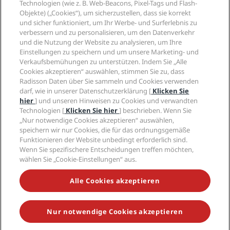
Radisson Hotel Group
Technologien (wie z. B. Web-Beacons, Pixel-Tags und Flash-
Rechtliches
Radisson Hotels APP
Objekte) („Cookies“), um sicherzustellen, dass sie korrekt
Medien
„Sports Approved“-Hotels
und sicher funktioniert, um Ihr Werbe- und Surferlebnis zu
Karriere RHG
Privacy Centre
Hilfe
Familienfreundliche Hotels
verbessern und zu personalisieren, um den Datenverkehr
Karriere PPHE
Rechtliche Hinweise
und die Nutzung der Website zu analysieren, um Ihre
Gesundheit & Sicherheit
Karrieren EHL
Radisson Rewards Geschäftsbedingungen
Einstellungen zu speichern und um unsere Marketing- und
Verbrauchermeldungen
The Club by RHG
Soziale Medien
Website-Nutzungsvereinbarung
Verkaufsbemühungen zu unterstützen. Indem Sie „Alle
Kontakt
Entwicklungsmöglichkeiten
Cookies akzeptieren“ auswählen, stimmen Sie zu, dass
Digitale Barrierefreiheit
FAQ
Marken von Radisson Hotels
Radisson Daten über Sie sammeln und Cookies verwenden
Responsible Business – Unser Engagement
Moderne Sklaverei – Erklärung
Inhaltsübersicht
darf, wie in unserer Datenschutzerklärung [
Klicken Sie
Einkauf
hier
] und unseren Hinweisen zu Cookies und verwandten
Technologien [
Klicken Sie hier
] beschrieben. Wenn Sie
„Nur notwendige Cookies akzeptieren“ auswählen,
speichern wir nur Cookies, die für das ordnungsgemäße
Funktionieren der Website unbedingt erforderlich sind.
Wenn Sie spezifischere Entscheidungen treffen möchten,
wählen Sie „Cookie-Einstellungen“ aus.
VERPASSEN SIE NIEMALS UNSERE BELIEBTESTEN
ANGEBOTE
Alle Cookies akzeptieren
Nur notwendige Cookies akzeptieren
© 2026 Radisson Hotel Group.
Alle Rechte vorbehalten. RHG Radisson
Hotel Group, Radisson, Radisson RED, Radisson Blu, Radisson Collection,