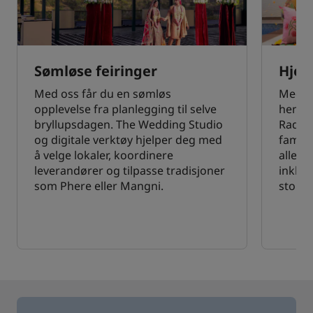
Sømløse feiringer
Hjer
Med oss får du en sømløs
Med pe
opplevelse fra planlegging til selve
hensyn
bryllupsdagen. The Wedding Studio
Radiss
og digitale verktøy hjelper deg med
familie
å velge lokaler, koordinere
alle f
leverandører og tilpasse tradisjoner
inklud
som Phere eller Mangni.
storfa