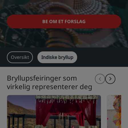
Park Plaza
Park Inn by Radisson
Hoteller i sentrum
BE OM ET FORSLAG
Se bloggen vår
Prize by Radisson
Country Inn & Suites
Oversikt
Indiske bryllup
Tilknyttede merker i Kina
J.
Jin Jiang
Bryllupsfeiringer som
virkelig representerer deg
Kunlun
Golden Tulip